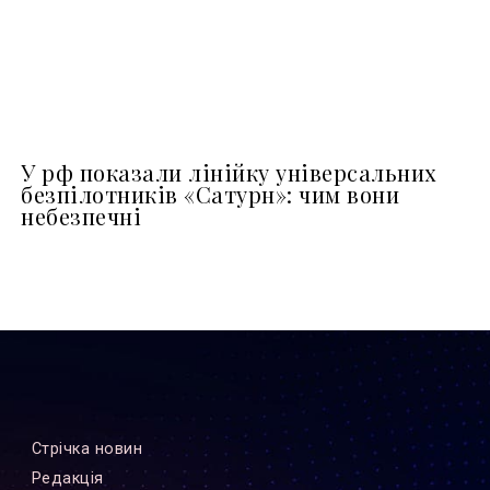
У рф показали лінійку універсальних
безпілотників «Сатурн»: чим вони
небезпечні
Стрiчка новин
Редакцiя