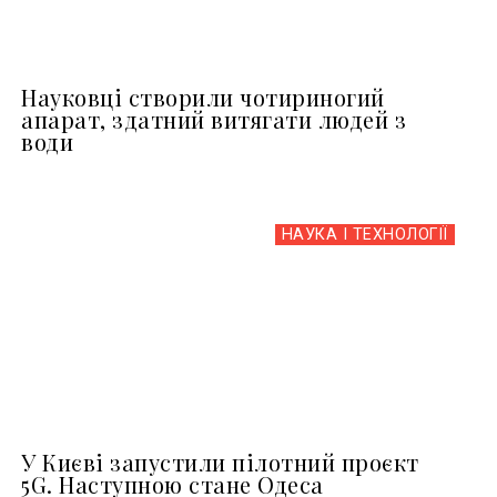
Науковці створили чотириногий
апарат, здатний витягати людей з
води
НАУКА І ТЕХНОЛОГІЇ
У Києві запустили пілотний проєкт
5G. Наступною стане Одеса