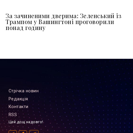
За зачиненими дверима: Зеленський із
Трампом у Вашингтоні проговорили
понад годину
Стрiчка новин
Редакцiя
Контакти
RSS
Цей дощ надовго!