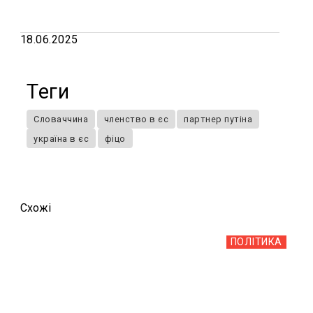
18.06.2025
Теги
Словаччина
членство в єс
партнер путіна
україна в єс
фіцо
Схожi
ПОЛІТИКА