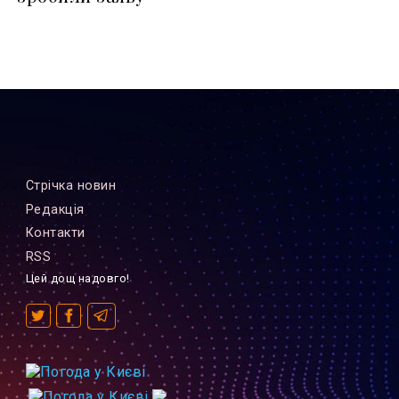
Стрiчка новин
Редакцiя
Контакти
RSS
Цей дощ надовго!