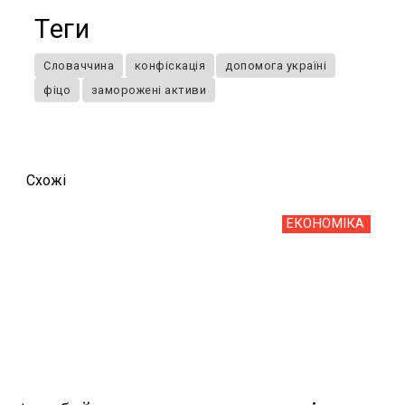
Теги
Словаччина
конфіскація
допомога україні
фіцо
заморожені активи
Схожi
ЕКОНОМІКА