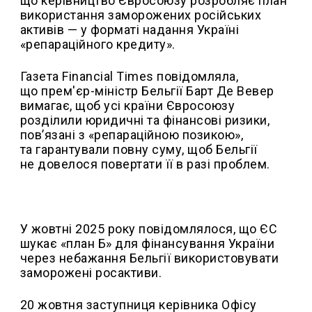
що керівництво Євросоюзу розробляє план
використання заморожених російських
активів — у форматі надання Україні
«репараційного кредиту».
Газета Financial Times повідомляла,
що прем'єр-міністр Бельгії Барт Де Вевер
вимагає, щоб усі країни Євросоюзу
розділили юридичні та фінансові ризики,
пов’язані з «репараційною позикою»,
та гарантували повну суму, щоб Бельгії
не довелося повертати її в разі проблем.
У жовтні 2025 року повідомлялося, що ЄС
шукає «план Б» для фінансування України
через небажання Бельгії використовувати
заморожені росактиви.
20 жовтня заступниця керівника Офісу