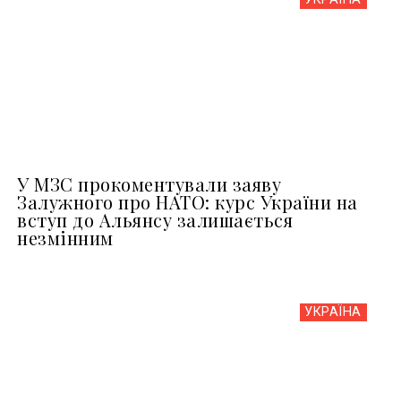
У МЗС прокоментували заяву
Залужного про НАТО: курс України на
вступ до Альянсу залишається
незмінним
УКРАЇНА