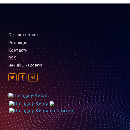
Стрiчка новин
Редакцiя
Контакти
RSS
Цей дощ надовго!