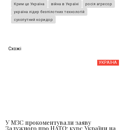
Крим це Україна
війна в Україні
росія агресор
україна лідер безпілотних технологій
сухопутний коридор
Схожi
УКРАЇНА
У МЗС прокоментували заяву
Залужного про НАТО: курс України на