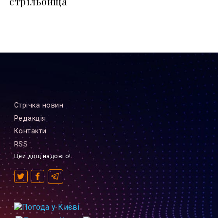
стрільбища
Стрiчка новин
Редакцiя
Контакти
RSS
Цей дощ надовго!