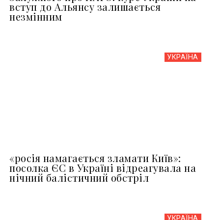
вступ до Альянсу залишається
незмінним
УКРАЇНА
«росія намагається зламати Київ»:
посолка ЄС в Україні відреагувала на
нічний балістичний обстріл
УКРАЇНА