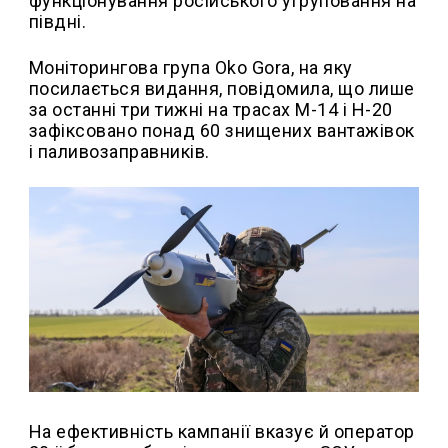
функціонування російського угруповання на
півдні.
Моніторингова група Oko Gora, на яку
посилається видання, повідомила, що лише
за останні три тижні на трасах М-14 і Н-20
зафіксовано понад 60 знищених вантажівок
і паливозаправників.
На ефективність кампанії вказує й оператор