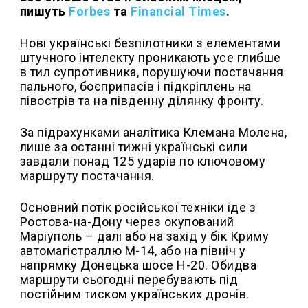
пишуть
Forbes
та
Financial Times
.
Нові українські безпілотники з елементами
штучного інтелекту проникають усе глибше
в тил супротивника, порушуючи постачання
пального, боєприпасів і підкріплень на
півострів та на південну ділянку фронту.
За підрахунками аналітика Клемана Молена,
лише за останні тижні українські сили
завдали понад 125 ударів по ключовому
маршруту постачання.
Основний потік російської техніки іде з
Ростова-на-Дону через окупований
Маріуполь – далі або на захід у бік Криму
автомагістраллю М-14, або на північ у
напрямку Донецька шосе H-20. Обидва
маршрути сьогодні перебувають під
постійним тиском українських дронів.