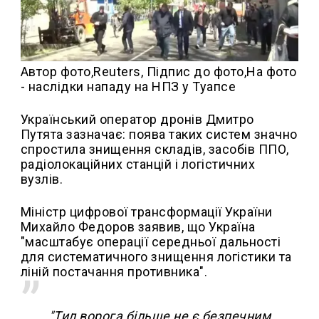
Автор фото,
Reuters,
Підпис до фото,
На фото
- наслідки нападу на НПЗ у Туапсе
Український оператор дронів Дмитро
Путята зазначає: поява таких систем значно
спростила знищення складів, засобів ППО,
радіолокаційних станцій і логістичних
вузлів.
Міністр цифрової трансформації України
Михайло Федоров заявив, що Україна
"масштабує операції середньої дальності
для систематичного знищення логістики та
ліній постачання противника".
"Тил ворога більше не є безпечним