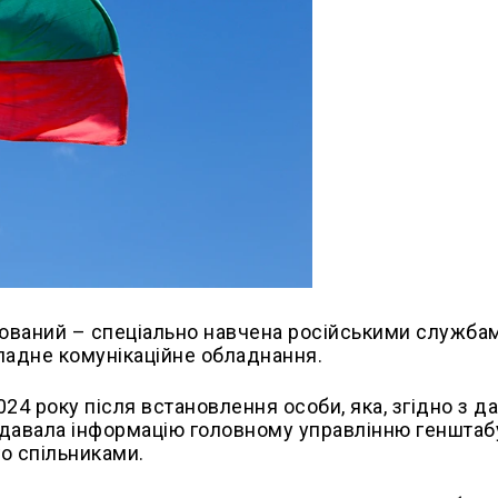
юваний – спеціально навчена російськими служба
ладне комунікаційне обладнання.
24 року після встановлення особи, яка, згідно з д
адавала інформацію головному управлінню генштабу
го спільниками.