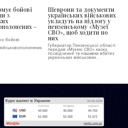
рмує бойові
Шеврони та документи
ли з
українських військових
ких
укладуть на підлогу у
ополонених –
пензенському «Музеї
СВО», щоб ходити по
них
ює бойові
Губернатор Пензенської області
військовополонених...
передав «Музею СВО» каску,
посвідчення та нашивки вбитих
українських військових....