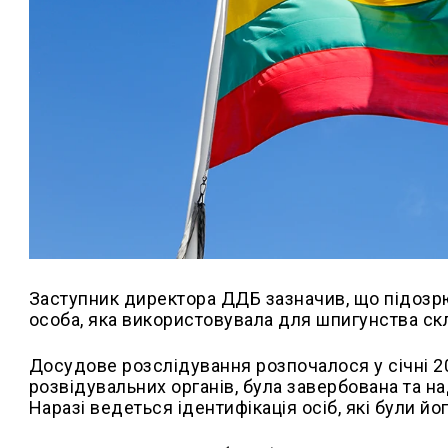
Заступник директора ДДБ зазначив, що підозр
особа, яка використовувала для шпигунства ск
Досудове розслідування розпочалося у січні 20
розвідувальних органів, була завербована та н
Наразі ведеться ідентифікація осіб, які були йо