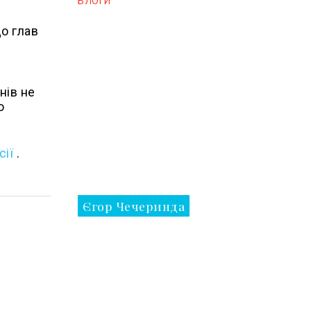
БЛОГИ
до глав
нів не
о
сії
.
Єгор Чечеринда