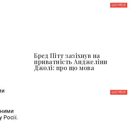
ШОУБIЗ
Бред Пітт зазіхнув на
приватність Анджеліни
Джолі: про що мова
ми
ШОУБIЗ
аними
 Росії.