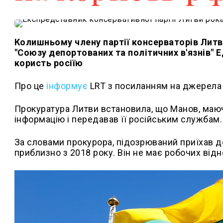
Колишньому члену партії консерваторів Литв
"Союзу депортованих та політичних в'язнів" 
користь росіїю
Про це
інформує
LRT з посиланням на джерела 
Прокуратура Литви встановила, що Манов, маюч
інформацію і передавав її російським службам.
За словами прокурора, підозрюваний приїхав до
приблизно з 2018 року. Він не має робочих від