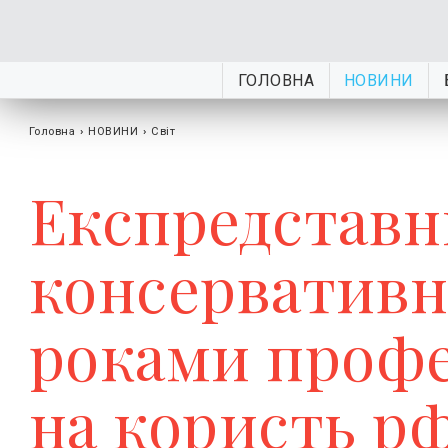
ГОЛОВНА
НОВИНИ
Головна
›
НОВИНИ
›
Світ
Експредставн
консервативн
роками профе
на користь р