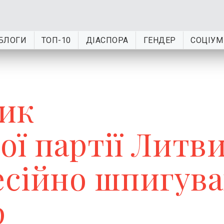
БЛОГИ
ТОП-10
ДІАСПОРА
ГЕНДЕР
СОЦІУМ
ик
ої партії Литв
сійно шпигува
ф