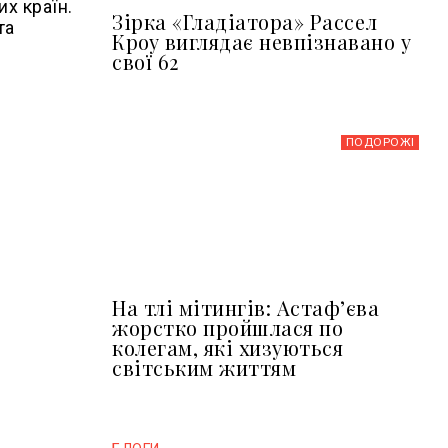
их країн.
Зірка «Гладіатора» Рассел
та
Кроу виглядає невпізнавано у
свої 62
ПОДОРОЖІ
На тлі мітингів: Астафʼєва
жорстко пройшлася по
колегам, які хизуються
світським життям