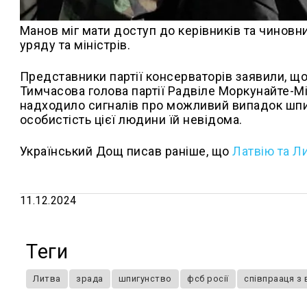
Манов міг мати доступ до керівників та чиновникі
уряду та міністрів.
Представники партії консерваторів заявили, що
Тимчасова голова партії Радвіле Моркунайте-М
надходило сигналів про можливий випадок шпиг
особистість цієї людини їй невідома.
Український Дощ писав раніше, що
Латвію та Л
11.12.2024
Теги
Литва
зрада
шпигунство
фсб росії
співпрааця з