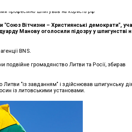
и "Союз Вітчизни – Християнські демократи", уч
Едуарду Манову оголосили підозру у шпигунстві н
агенції BNS.
и подвійне громадянство Литви та Росії, збирав
 Литви "із завданням" і здійснював шпигунську ді
носин із литовськими установами.