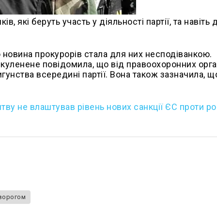
в, які беруть участь у діяльності партії, та навіть 
 новина прокурорів стала для них несподіванкою.
ікуленене повідомила, що від правоохоронних орга
унства всередині партії. Вона також зазначила, щ
итву не влаштував рівень нових санкції ЄС проти ро
 ворогом