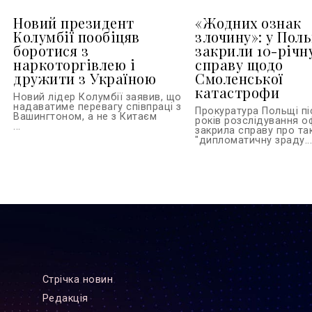
Новий президент
«Жодних ознак
Колумбії пообіцяв
злочину»: у Пол
боротися з
закрили 10-річн
наркоторгівлею і
справу щодо
дружити з Україною
Смоленської
катастрофи
Новий лідер Колумбії заявив, що
надаватиме перевагу співпраці з
Прокуратура Польщі пі
Вашингтоном, а не з Китаєм
років розслідування о
...
закрила справу про та
"дипломатичну зраду..
Стрiчка новин
Редакцiя