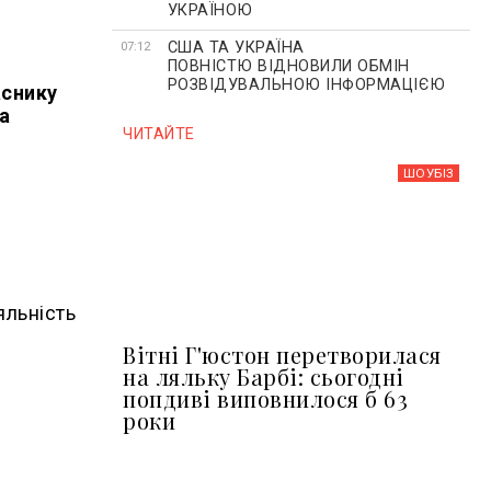
УКРАЇНОЮ
США ТА УКРАЇНА
07:12
ПОВНІСТЮ ВІДНОВИЛИ ОБМІН
РОЗВІДУВАЛЬНОЮ ІНФОРМАЦІЄЮ
аснику
а
ЧИТАЙТЕ
ШОУБIЗ
яльність
Вітні Г'юстон перетворилася
на ляльку Барбі: сьогодні
попдиві виповнилося б 63
роки