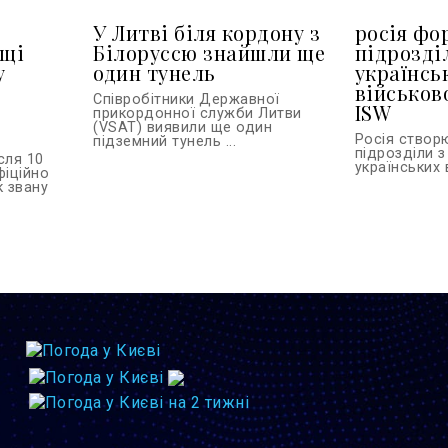
У Литві біля кордону з
росія фо
ьщі
Білоруссю знайшли ще
підрозді
у
один тунель
українсь
військов
Співробітники Державної
ISW
прикордонної служби Литви
(VSAT) виявили ще один
Росія створ
підземний тунель ...
підрозділи з
сля 10
українських 
фіційно
к звану
.