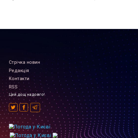
Стрiчка новин
Редакцiя
Контакти
RSS
Цей дощ надовго!