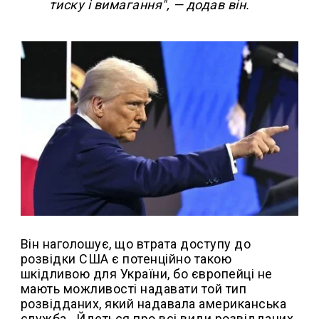
тиску і вимагання", — додав він.
Він наголошує, що втрата доступу до
розвідки США є потенційно такою
шкідливою для України, бо європейці не
мають можливості надавати той тип
розвідданих, який надавала американська
служба. Йдеться про всі види розвідданих,