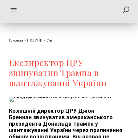
Головна
›
НОВИНИ
›
Світ
Ексдиректор ЦРУ
звинуватив Трампа в
шантажуванні України
Колишній директор ЦРУ Джон
Бреннан звинуватив американського
президента Дональда Трампа у
шантажуванні України через припинення
обміну розвідданими. Він назвав це