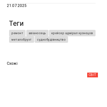
21.07.2025
Теги
ремонт
авіаносець
крейсер адмірал кузнєцов
металобрухт
суднобудівництво
Схожi
СВІТ