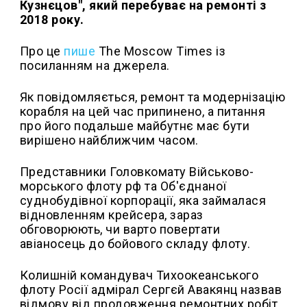
Кузнєцов", який перебуває на ремонті з
2018 року.
Про це
пише
The Moscow Times із
посиланням на джерела.
Як повідомляється, ремонт та модернізацію
корабля на цей час припинено, а питання
про його подальше майбутнє має бути
вирішено найближчим часом.
Представники Головкомату Військово-
морського флоту рф та Об'єднаної
суднобудівної корпорації, яка займалася
відновленням крейсера, зараз
обговорюють, чи варто повертати
авіаносець до бойового складу флоту.
Колишній командувач Тихоокеанського
флоту Росії адмірал Сергєй Авакянц назвав
відмову від продовження ремонтних робіт