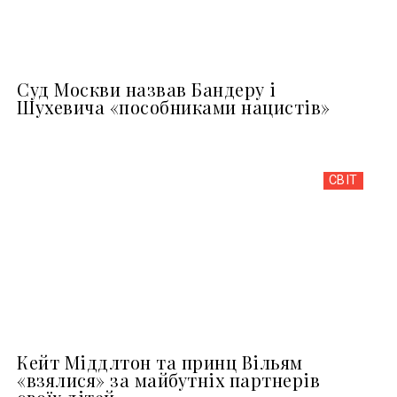
Суд Москви назвав Бандеру і
Шухевича «пособниками нацистів»
СВІТ
Кейт Міддлтон та принц Вільям
«взялися» за майбутніх партнерів