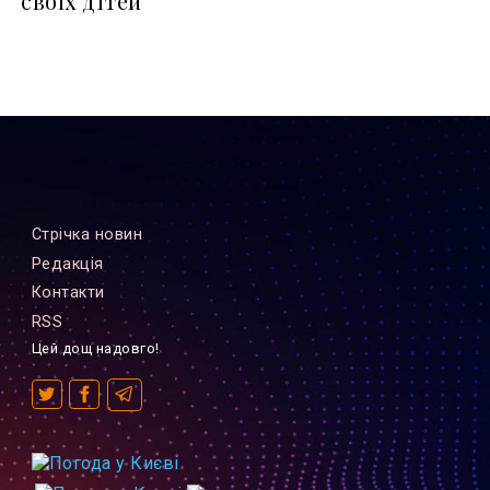
своїх дітей
Стрiчка новин
Редакцiя
Контакти
RSS
Цей дощ надовго!