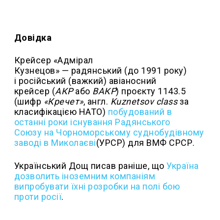
Довідка
Крейсер «Адмірал
Кузнецов» — радянський (до 1991 року)
і російський (важкий) авіаносний
крейсер (
АКР
або
ВАКР
) проєкту 1143.5
(шифр
«Кречет»
, англ.
Kuznetsov class
за
класифікацією НАТО)
побудований в
останні роки існування Радянського
Союзу на Чорноморському суднобудівному
заводі в Миколаєві
(УРСР) для ВМФ СРСР.
Український Дощ писав раніше, що
Україна
дозволить іноземним компаніям
випробувати їхні розробки на полі бою
проти росії
.