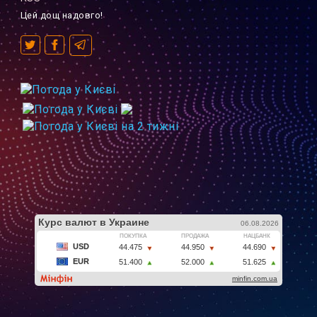
Цей дощ надовго!