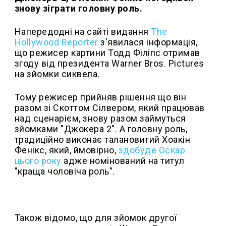
знову зіграти головну роль.
Напередодні на сайті видання
The
Hollywood Reporter
з'явилася інформація,
що режисер картини Тодд Філіпс отримав
згоду від президента Warner Bros. Pictures
на зйомки сиквела.
Тому режисер прийняв рішення що він
разом зі Скоттом Сілвером, який працював
над сценарієм, знову разом займуться
зйомками "Джокера 2". А головну роль,
традиційно виконає талановитий Хоакін
Фенікс, який, ймовірно,
здобуде Оскар
цього року
адже номінований на титул
"краща чоловіча роль".
Також відомо, що для зйомок другої