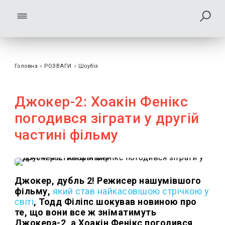
Головна
›
РОЗВАГИ
›
Шоубiз
Джокер-2: Хоакін Фенікс
погодився зіграти у другій
частині фільму
Джокер, дубль 2! Режисер нашумівшого
фільму,
який став найкасовішою стрічкою у
світі
, Тодд Філіпс шокував новиною про
те, що вони все ж зніматимуть
Джокера-2, а Хоакін Фенікс погодився