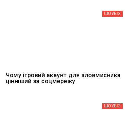
ШОУБIЗ
Чому ігровий акаунт для зловмисника
цінніший за соцмережу
ШОУБIЗ