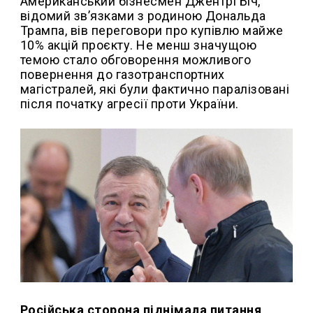
Американський бізнесмен Джентрі Біч,
відомий зв’язками з родиною Дональда
Трампа, вів переговори про купівлю майже
10% акцій проєкту. Не менш значущою
темою стало обговорення можливого
повернення до газотранспортних
магістралей, які були фактично паралізовані
після початку агресії проти України.
Російська сторона піднімала питання