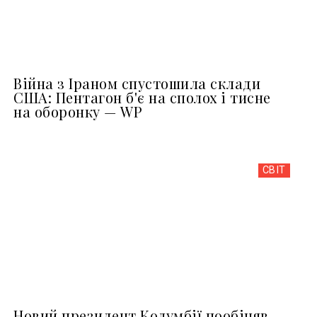
Війна з Іраном спустошила склади
США: Пентагон б'є на сполох і тисне
на оборонку — WP
СВІТ
Новий президент Колумбії пообіцяв