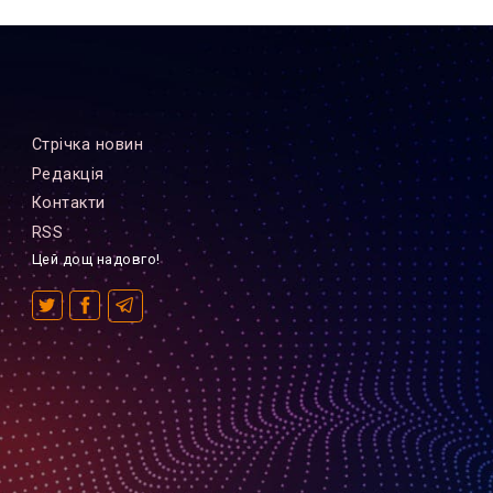
Стрiчка новин
Редакцiя
Контакти
RSS
Цей дощ надовго!