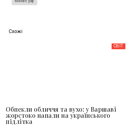
бізнес рф
Схожi
СВІТ
Обпекли обличчя та вухо: у Варшаві
жорстоко напали на українського
підлітка