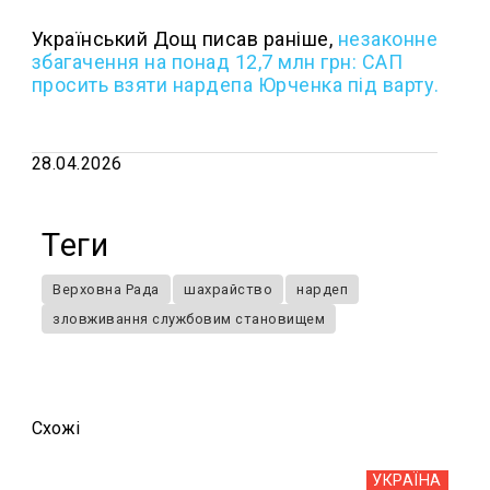
Український Дощ писав раніше,
н
езаконне
збагачення на понад 12,7 млн грн: САП
просить взяти нардепа Юрченка під варту.
28.04.2026
Теги
Верховна Рада
шахрайство
нардеп
зловживання службовим становищем
Схожi
УКРАЇНА