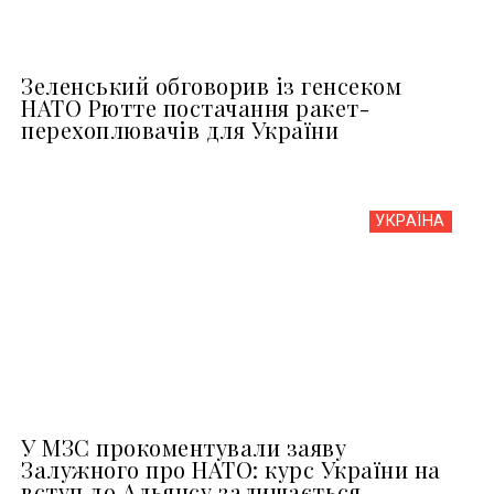
Зеленський обговорив із генсеком
НАТО Рютте постачання ракет-
перехоплювачів для України
УКРАЇНА
У МЗС прокоментували заяву
Залужного про НАТО: курс України на
вступ до Альянсу залишається