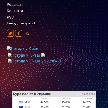
Редакцiя
Контакти
RSS
Цей дощ надовго!