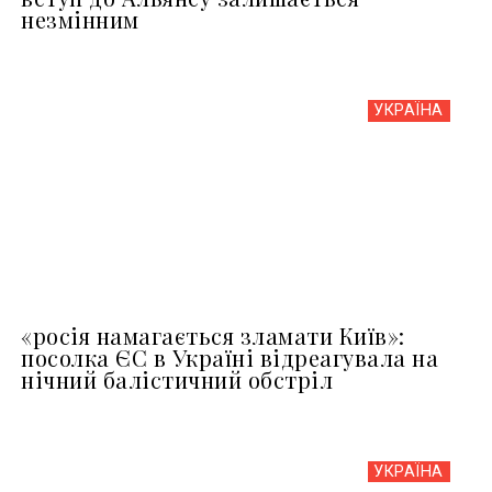
незмінним
УКРАЇНА
«росія намагається зламати Київ»:
посолка ЄС в Україні відреагувала на
нічний балістичний обстріл
УКРАЇНА