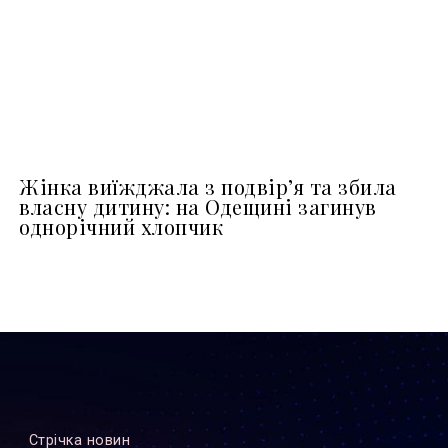
Жінка виїжджала з подвір’я та збила
власну дитину: на Одещині загинув
однорічний хлопчик
Стрiчка новин