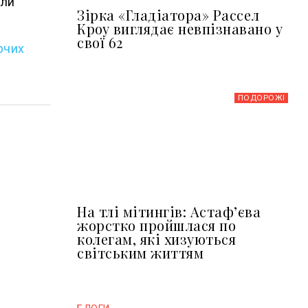
али
Зірка «Гладіатора» Рассел
Кроу виглядає невпізнавано у
свої 62
рчих
ПОДОРОЖІ
На тлі мітингів: Астафʼєва
жорстко пройшлася по
колегам, які хизуються
світським життям