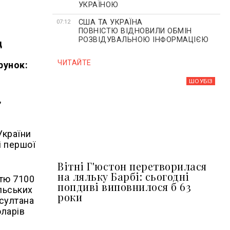
УКРАЇНОЮ
США ТА УКРАЇНА
07:12
ПОВНІСТЮ ВІДНОВИЛИ ОБМІН
РОЗВІДУВАЛЬНОЮ ІНФОРМАЦІЄЮ
д
ЧИТАЙТЕ
рунок:
ШОУБIЗ
,
України
і першої
Вітні Г'юстон перетворилася
на ляльку Барбі: сьогодні
стю 7100
попдиві виповнилося б 63
льських
роки
 султана
оларів