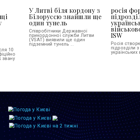
У Литві біля кордону з
росія фо
ьщі
Білоруссю знайшли ще
підрозді
у
один тунель
українсь
військов
Співробітники Державної
ISW
прикордонної служби Литви
(VSAT) виявили ще один
Росія створ
підземний тунель ...
підрозділи з
сля 10
українських 
фіційно
к звану
.