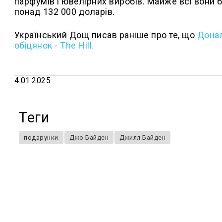
парфумів і ювелірних виробів. Майже всі вони 
понад 132 000 доларів.
Український Дощ писав раніше про те, що
Донал
обіцянок - The Hill.
4.01.2025
Теги
подарунки
Джо Байден
Джилл Байден