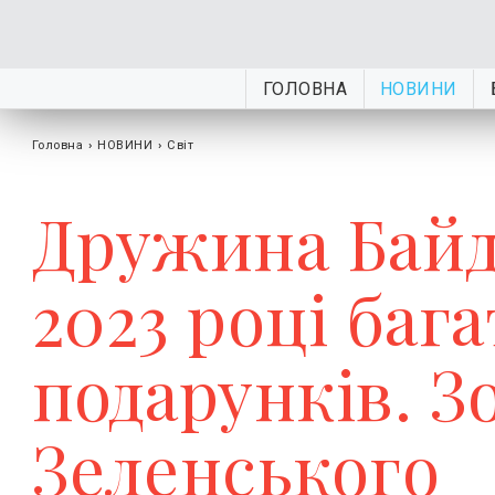
ГОЛОВНА
НОВИНИ
Головна
›
НОВИНИ
›
Світ
Дружина Байд
2023 році баг
подарунків. З
Зеленського