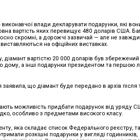
 виконавчої влади декларувати подарунки, які вон
товна вартість яких перевищує 480 доларів США. Ба
дносно скромні, а дорожчі зазвичай — але не завжд
виставляються на офіційних виставках.
 діамант вартістю 20 000 доларів був збережений
го дому, а інші подарунки президентом та першою л
аявила, що діамант буде передано в архів після т
ають можливість придбати подарунок від уряду С
ідко, особливо з предметами високого класу.
ту, яка складає список Федерального реєстру, т
отримали розкішні подарунки у вигляді годинників,