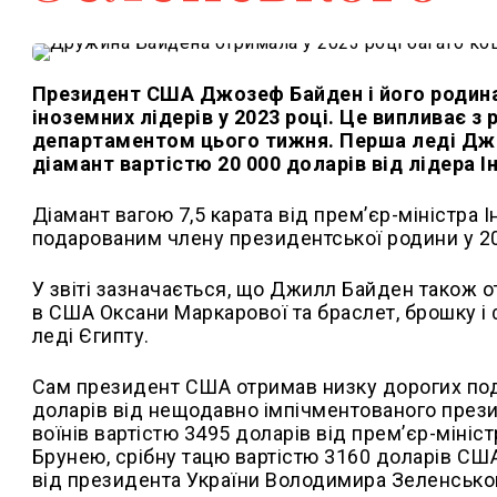
Президент США Джозеф Байден і його родина
іноземних лідерів у 2023 році. Це випливає з
департаментом цього тижня. Перша леді Дж
діамант вартістю 20 000 доларів від лідера І
Діамант вагою 7,5 карата від прем’єр-міністра
подарованим члену президентської родини у 20
У звіті зазначається, що Джилл Байден також о
в США Оксани Маркарової та браслет, брошку і 
леді Єгипту.
Сам президент США отримав низку дорогих пода
доларів від нещодавно імпічментованого прези
воїнів вартістю 3495 доларів від прем’єр-мініст
Брунею, срібну тацю вартістю 3160 доларів США
від президента України Володимира Зеленсько