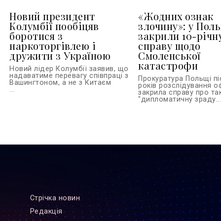
Новий президент
«Жодних ознак
Колумбії пообіцяв
злочину»: у Пол
боротися з
закрили 10-річн
наркоторгівлею і
справу щодо
дружити з Україною
Смоленської
катастрофи
Новий лідер Колумбії заявив, що
надаватиме перевагу співпраці з
Прокуратура Польщі пі
Вашингтоном, а не з Китаєм
років розслідування о
...
закрила справу про та
"дипломатичну зраду..
Стрiчка новин
Редакцiя