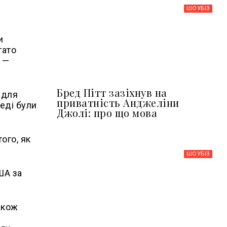
ШОУБIЗ
и
гато
и —
Бред Пітт зазіхнув на
 для
приватність Анджеліни
еді були
Джолі: про що мова
ого, як
ШОУБIЗ
ША за
акож