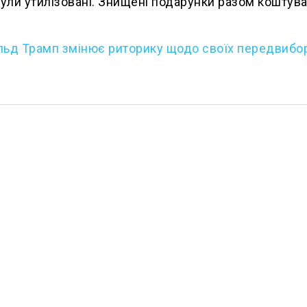
були утилізовані. Знищені подарунки разом коштув
ьд Трамп змінює риторику щодо своїх передвибо