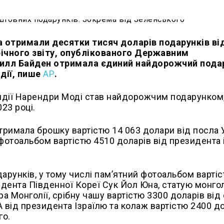
 отримали десятки тисяч доларів подарунків ві
 річного звіту, опублікованого Державним
илл Байден отримала єдиний найдорожчий пода
ндії, пише
АР
.
 Індії Нарендри Моді став найдорожчим подарунком
23 році.
тримала брошку вартістю 14 063 долари від посла 
фотоальбом вартістю 4510 доларів від президента 
рунків, у тому числі пам’ятний фотоальбом варті
дента Південної Кореї Сук Йол Юна, статую монго
ра Монголії, срібну чашу вартістю 3300 доларів від
 від президента Ізраїлю та колаж вартістю 2400 д
го.