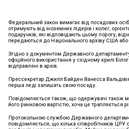
Федеральний закон вимагає від посадових осіб
отримують від іноземних лідерів і колег, орієн
подарунків, які відповідають цьому порогу, ві
передаються до Національного архіву США або 
Згідно з документом Державного департаменту,
офіційного використання у східному крилі Біло
відправлені в архів.
Прессекретар Джилл Байден Ванесса Вальдівія з
перша леді залишать свою посаду.
Повідомляється також, що одержувачі також м
його ринковою вартістю, хоча це трапляється р
Протокольною службою Державного департамен
повідомляється, що кілька співробітників ЦРУ 