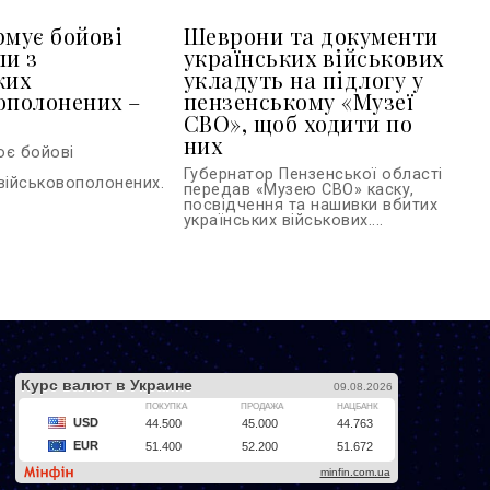
рмує бойові
Шеврони та документи
ли з
українських військових
ких
укладуть на підлогу у
ополонених –
пензенському «Музеї
СВО», щоб ходити по
них
ює бойові
Губернатор Пензенської області
військовополонених...
передав «Музею СВО» каску,
посвідчення та нашивки вбитих
українських військових....