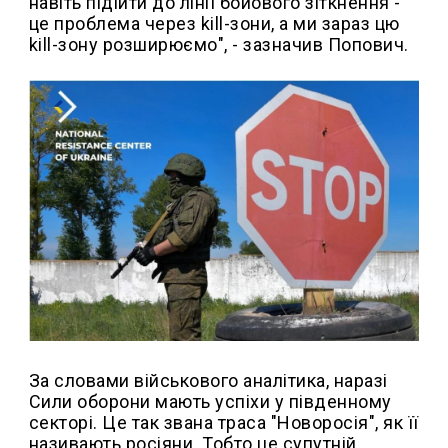
навіть підійти до лінії бойового зіткнення -
це проблема через kill-зони, а ми зараз цю
kill-зону розширюємо", - зазначив Попович.
За словами військового аналітика, наразі
Сили оборони мають успіхи у південному
секторі. Це так звана траса "Новоросія", як її
називають росіяни. Тобто це супутній