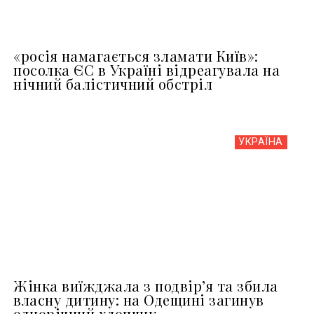
«росія намагається зламати Київ»:
посолка ЄС в Україні відреагувала на
нічний балістичний обстріл
УКРАЇНА
Жінка виїжджала з подвір’я та збила
власну дитину: на Одещині загинув
однорічний хлопчик