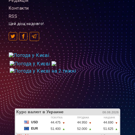
Редакцiя
Контакти
RSS
Цей дощ надовго!