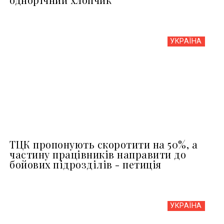
УКРАЇНА
ТЦК пропонують скоротити на 50%, а
частину працівників направити до
бойових підрозділів - петиція
УКРАЇНА