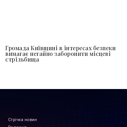
Громада Київщині в інтересах безпеки
вимагає негайно заборонити місцеві
стрільбища
Стрiчка новин