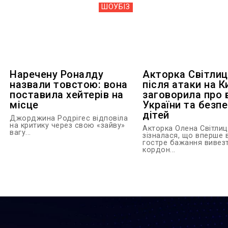
ШОУБIЗ
Наречену Роналду
Акторка Світли
назвали товстою: вона
після атаки на К
поставила хейтерів на
заговорила про в
місце
України та безп
дітей
Джорджина Родрігес відповіла
на критику через свою «зайву»
Акторка Олена Світли
вагу...
зізналася, що вперше 
гостре бажання вивезт
кордон...