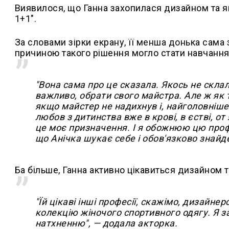
Виявилося, що Ганна захопилася дизайном та 
1+1".
За словами зірки екрану, її менша донька сама з
причиною такого рішення могло стати навчання
"Вона сама про це сказала. Якось не скла
важливо, обрати свого майстра. Але ж як т
якщо майстер не надихнув і, найголовніше,
любов з дитинства вже в крові, в єстві, от 
це моє призначення. І я обожнюю цю профес
що Анічка шукає себе і обов'язково знайде
Ба більше, Ганна активно цікавиться дизайном 
"Їй цікаві інші професії, скажімо, дизайн
колекцію жіночого спортивного одягу. Я 
натхненню", — додала акторка.