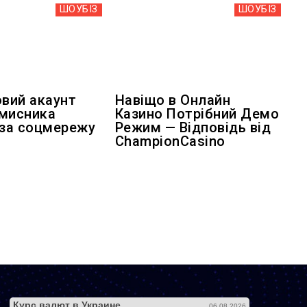
ШОУБIЗ
ШОУБIЗ
овий акаунт
Навіщо в Онлайн
мисника
Казино Потрібний Демо
 за соцмережу
Режим — Відповідь від
ChampionCasino