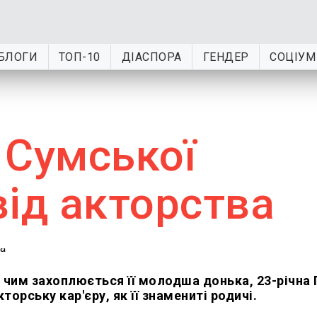
БЛОГИ
ТОП-10
ДІАСПОРА
ГЕНДЕР
СОЦІУМ
 Сумської
від акторства
 чим захоплюється її молодша донька, 23-річна 
орську кар'єру, як її знамениті родичі.