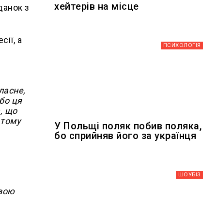
хейтерів на місце
данок з
сії, а
ПСИХОЛОГІЯ
ласне,
Або ця
а, що
 тому
У Польщі поляк побив поляка,
бо сприйняв його за українця
ШОУБIЗ
свою