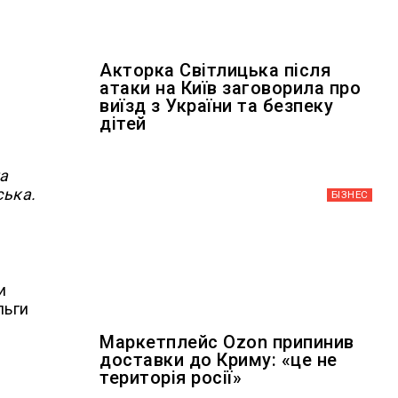
Акторка Світлицька після
атаки на Київ заговорила про
виїзд з України та безпеку
дітей
на
ська.
БІЗНЕС
и
льги
Маркетплейс Ozon припинив
доставки до Криму: «це не
територія росії»