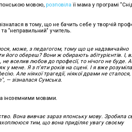
японською мовою,
розповіла
її мама у програмі "Сні
ізналася в тому, що не бачить себе у творчій профе
 та "неправильний" учитель.
лося, може, з педагогом, тому що це надзвичайно
и його обереш? Вони ж обирають абітурієнтів. І, в
 не вселив любов до професії, то нічого не буде. 
як у мене. Я з пʼяти років на сцені. І я вже розуміл
ію. Але ніякої трагедії, ніякої драми не сталося,
", — зізналася Сумська.
та іноземними мовами.
ерство. Вона вивчає зараз японську мову. Зробила 
захоплююся тим, що вона приділяє увагу своєму