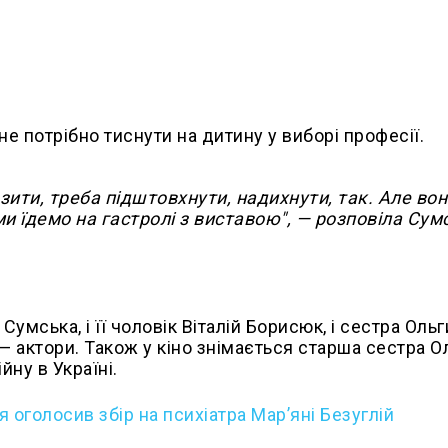
е потрібно тиснути на дитину у виборі професії.
зити, треба підштовхнути, надихнути, так. Але во
 їдемо на гастролі з виставою", — розповіла Сум
Сумська, і її чоловік Віталій Борисюк, і сестра Ольг
 — актори. Також у кіно знімається старша сестра О
йну в Україні.
 оголосив збір на психіатра Марʼяні Безуглій