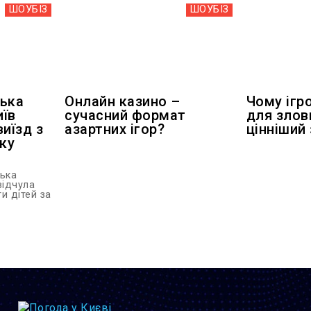
ШОУБIЗ
ШОУБIЗ
цька
Онлайн казино –
Чому ігр
иїв
сучасний формат
для злов
иїзд з
азартних ігор?
цінніший
еку
цька
відчула
и дітей за