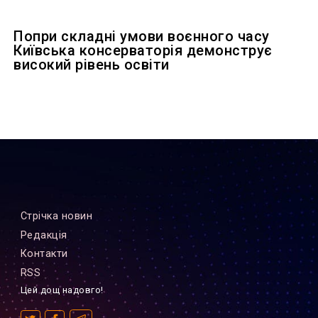
Попри складні умови воєнного часу
Київська консерваторія демонструє
високий рівень освіти
Стрiчка новин
Редакцiя
Контакти
RSS
Цей дощ надовго!