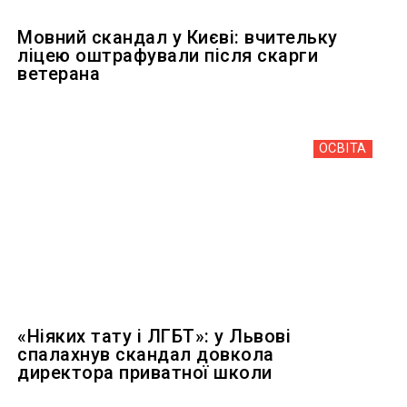
Мовний скандал у Києві: вчительку
ліцею оштрафували після скарги
ветерана
ОСВІТА
«Ніяких тату і ЛГБТ»: у Львові
спалахнув скандал довкола
директора приватної школи