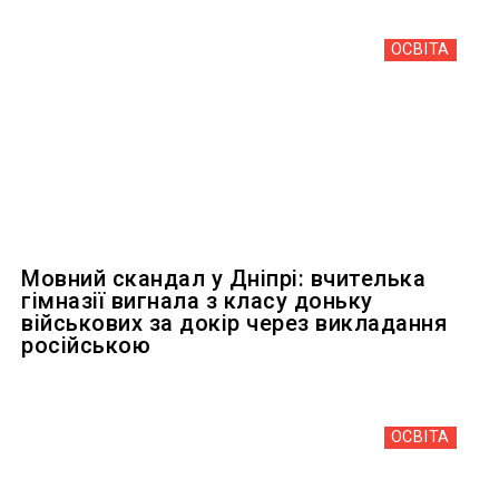
ОСВІТА
Мовний скандал у Дніпрі: вчителька
гімназії вигнала з класу доньку
військових за докір через викладання
російською
ОСВІТА