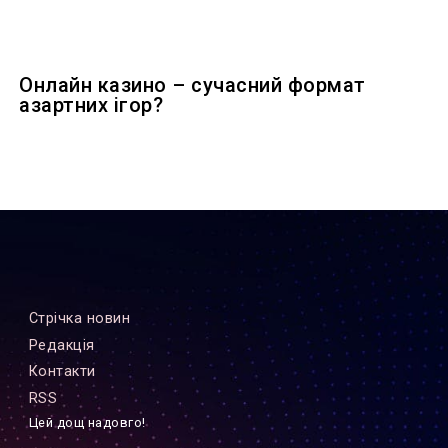
Онлайн казино – сучасний формат
азартних ігор?
Стрiчка новин
Редакцiя
Контакти
RSS
Цей дощ надовго!