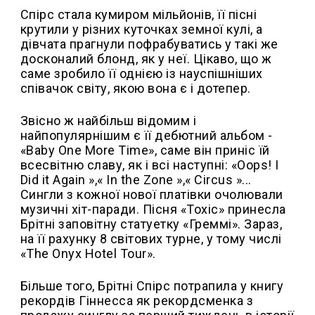
Спірс стала кумиром мільйонів, її пісні
крутили у різних куточках земної кулі, а
дівчата прагнули пофрабуватись у такі же
досконалий блонд, як у неї. Цікаво, що ж
саме зробило її однією із науспішніших
співачок світу, якою вона є і дотепер.
Звісно ж найбільш відомим і
найпопулярнішим є її дебютний альбом -
«Baby One More Time», саме він приніс їй
всесвітню славу, як і всі наступні: «Oops! I
Did it Again »,« In the Zone »,« Circus »...
Сингли з кожної нової платівки очолювали
музичні хіт-паради. Пісня «Toxic» принесла
Брітні заповітну статуетку «Греммі». Зараз,
на її рахунку 8 світових турне, у тому числі
«The Onyx Hotel Tour».
Більше того, Брітні Спірс потрапила у книгу
рекордів Гіннесса як рекордсменка з