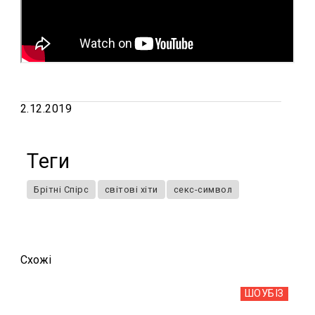
2.12.2019
Теги
Брітні Спірс
світові хіти
секс-символ
Схожi
ШОУБIЗ