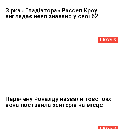
Зірка «Гладіатора» Рассел Кроу
виглядає невпізнавано у свої 62
ШОУБIЗ
Наречену Роналду назвали товстою:
вона поставила хейтерів на місце
ШОУБIЗ