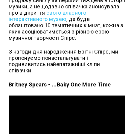
продажу синглу за перший тиждень в історії
музики, а нещодавно співачка анонсувала
про відкриття
свого власного
інтерактивного музею
, де буде
облаштовано 10 тематичних кімнат, кожна з
яких асоціюватиметься з різною ерою
музичної творчості Спірс.
З нагоди дня народження Брітні Спірс, ми
пропонуємо понастальгувати і
подививитись найепатажніші кліпи
співачки.
Britney Spears - ...Baby One More Time