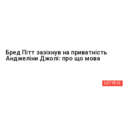
Бред Пітт зазіхнув на приватність
Анджеліни Джолі: про що мова
ШОУБIЗ