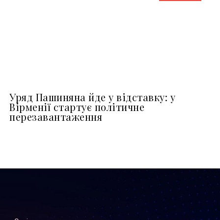
Уряд Пашиняна йде у відставку: у
Вірменії стартує політичне
перезавантаження