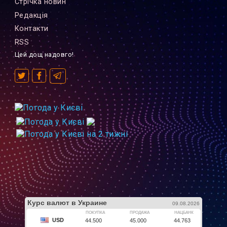
Стрiчка новин
Редакцiя
Контакти
RSS
Цей дощ надовго!