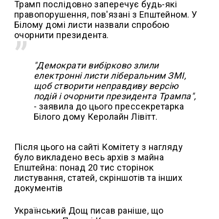
Трамп послідовно заперечує будь-які
правопорушення, пов'язані з Епштейном. У
Білому домі листи назвали спробою
очорнити президента.
"Демократи вибірково злили
електронні листи ліберальним ЗМІ,
щоб створити неправдиву версію
подій і очорнити президента Трампа",
- заявила до цього прессекретарка
Білого дому Керолайн Лівітт.
Після цього на сайті Комітету з нагляду
було викладено весь архів з майна
Епштейна: понад 20 тис сторінок
листування, статей, скріншотів та інших
документів
Український Дощ писав раніше, що