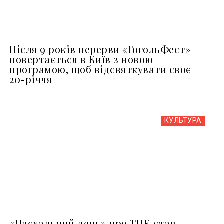
Після 9 років перерви «ГогольФест»
повертається в Київ з новою
програмою, щоб відсвяткувати своє
20-річчя
КУЛЬТУРА
«Пасхальний день» про ТЦК став