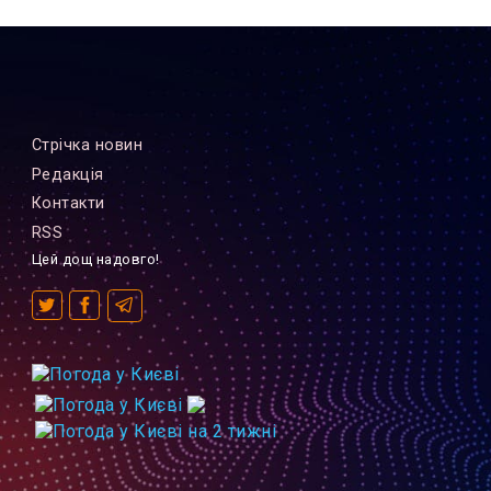
Стрiчка новин
Редакцiя
Контакти
RSS
Цей дощ надовго!