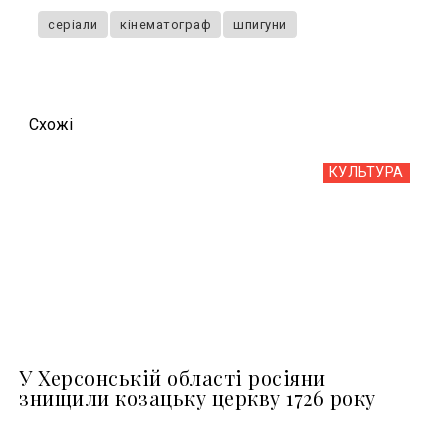
серіали
кінематограф
шпигуни
Схожi
КУЛЬТУРА
У Херсонській області росіяни
знищили козацьку церкву 1726 року