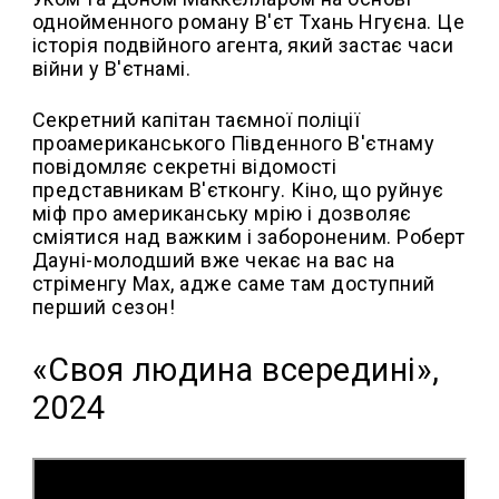
однойменного роману В'єт Тхань Нгуєна. Це
історія подвійного агента, який застає часи
війни у ​​В'єтнамі.
Секретний капітан таємної поліції
проамериканського Південного В'єтнаму
повідомляє секретні відомості
представникам В'єтконгу. Кіно, що руйнує
міф про американську мрію і дозволяє
сміятися над важким і забороненим. Роберт
Дауні-молодший вже чекає на вас на
стріменгу Max, адже саме там доступний
перший сезон!
«Своя людина всередині»,
2024