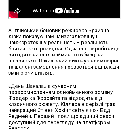
Англійський бойовик режисера Брайана
Кірка показує нам найзагадковішу і
найжорстокішу реальність – реальність
британської розвідки. Одна із співробітниць
виходить на слід найманого вбивці на
прізвисько Шакал, який виконує неймовірні
та шалені замовлення і ховається від влади,
змінюючи вигляд.
«День Шакала» є сучасним
переосмисленням однойменного роману
Фредеріка Форсайта та відходить від
класичного сюжету. Кіллера в серіалі грає
найкращий Стівен Хокінг світу кіно - Едді
Редмейн. Перший і поки що єдиний сезон
доступний для перегляду на платфоррмі
Peacock.