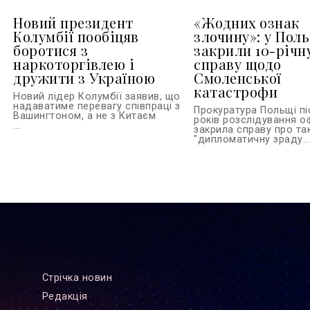
Новий президент
«Жодних ознак
Колумбії пообіцяв
злочину»: у Пол
боротися з
закрили 10-річн
наркоторгівлею і
справу щодо
дружити з Україною
Смоленської
катастрофи
Новий лідер Колумбії заявив, що
надаватиме перевагу співпраці з
Прокуратура Польщі пі
Вашингтоном, а не з Китаєм
років розслідування о
...
закрила справу про та
"дипломатичну зраду..
Стрiчка новин
Редакцiя