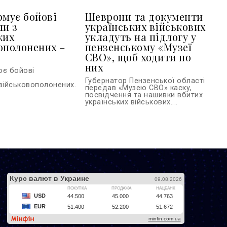
рмує бойові
Шеврони та документи
ли з
українських військових
ких
укладуть на підлогу у
ополонених –
пензенському «Музеї
СВО», щоб ходити по
них
ює бойові
Губернатор Пензенської області
військовополонених...
передав «Музею СВО» каску,
посвідчення та нашивки вбитих
українських військових....