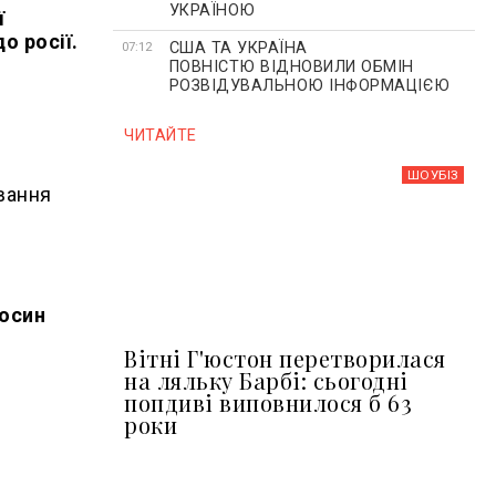
УКРАЇНОЮ
ї
о росії.
США ТА УКРАЇНА
07:12
ПОВНІСТЮ ВІДНОВИЛИ ОБМІН
РОЗВІДУВАЛЬНОЮ ІНФОРМАЦІЄЮ
ЧИТАЙТЕ
ШОУБIЗ
вання
носин
Вітні Г'юстон перетворилася
на ляльку Барбі: сьогодні
попдиві виповнилося б 63
роки