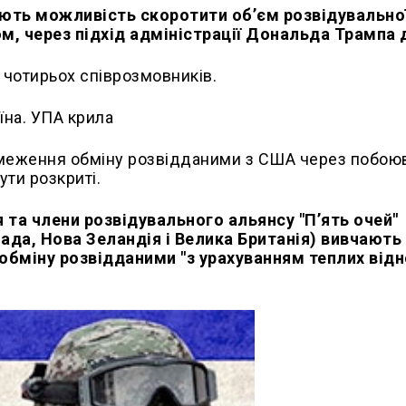
ють можливість скоротити обʼєм розвідувально
м, через підхід адміністрації Дональда Трампа д
чотирьох співрозмовників.
меження обміну розвідданими з США через побою
ути розкриті.
я та члени розвідувального альянсу "Пʼять очей"
ада, Нова Зеландія і Велика Британія) вивчають
обміну розвідданими "з урахуванням теплих від