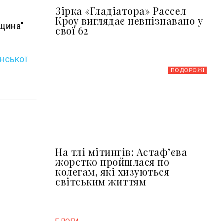
Зірка «Гладіатора» Рассел
Кроу виглядає невпізнавано у
вщина"
свої 62
нської
ПОДОРОЖІ
На тлі мітингів: Астафʼєва
жорстко пройшлася по
колегам, які хизуються
світським життям