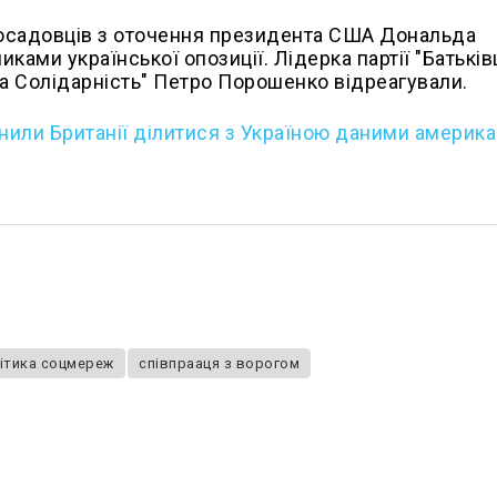
посадовців з оточення президента США Дональда
ками української опозиції. Лідерка партії "Батькі
ка Солідарність" Петро Порошенко відреагували.
или Британії ділитися з Україною даними америка
ітика соцмереж
співпрааця з ворогом