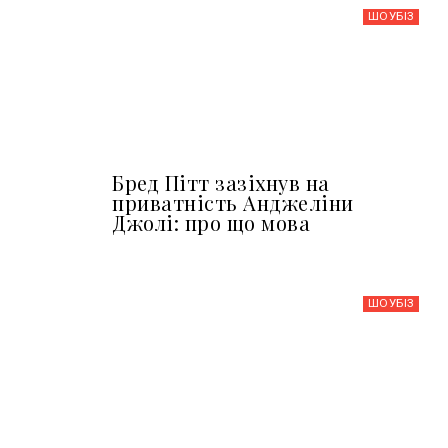
ШОУБIЗ
Бред Пітт зазіхнув на
приватність Анджеліни
Джолі: про що мова
ШОУБIЗ