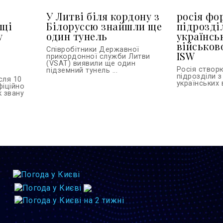
У Литві біля кордону з
росія фо
ьщі
Білоруссю знайшли ще
підрозді
у
один тунель
українсь
військов
Співробітники Державної
ISW
прикордонної служби Литви
(VSAT) виявили ще один
Росія створ
підземний тунель ...
підрозділи з
сля 10
українських 
фіційно
к звану
.