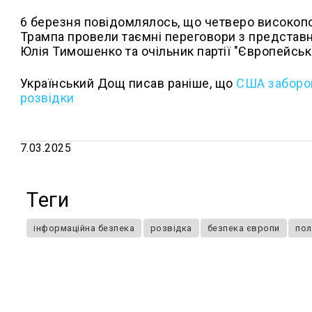
6 березня повідомлялось, що четверо високо
Трампа провели таємні переговори з представни
Юлія Тимошенко та очільник партії "Європейсь
Український Дощ писав раніше, що
США заборон
розвідки
7.03.2025
Теги
інформаційна безпека
розвідка
безпека європи
пол