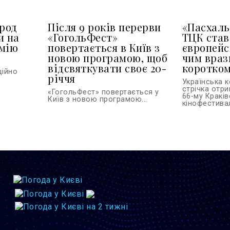
арод
Після 9 років перерви
«Пасхаль
и на
«ГогольФест»
ТЦК ста
емію
повертається в Київ з
європейс
новою програмою, щоб
чим враз
відсвяткувати своє 20-
коротко
ційно
річчя
Українська 
стрічка отр
«ГогольФест» повертається у
66-му Кракі
Київ з новою програмою...
кінофестивалі