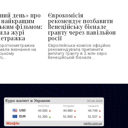
ний день» про
Єврокомісія
в найкращим
рекомендує позбавити
ьким фільмом:
Венеційську бієнале
ила журі
гранту через павільйон
метражка
росії
короткометражна
Європейська комісія офіційно
имала визнання на
рекомендувала припинити
вському
виплату гранту в 2 млн євро
,...
Венеційській бієнале...