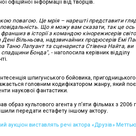
ї офіційної інформації від творців.
окою повагою. Це мрія – нарешті представити гл
дповідальність. Що я можу вам сказати, так це ось
франшиз в історії з командою кінорежисерів світ
Дені Вільньова, надзвичайних продюсерів Емі Па
а Таню Лапуант та сценариста Стівена Найта, ви
е спадщини Бонда",
- наголосила керівник відділу
ті.
інтесенція шпигунського бойовика, пригодницького
жається головним кодифікатором жанру, який по
енти наукової фантастики.
в образ культового агента у п’яти фільмах з 2006 
рішили передати естафету іншому актору.
ний аукціон виставлять речі актора «Друзів» Меттью