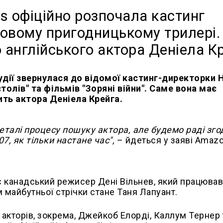
 офіційно розпочала кастинг
 новому пригодницькому трилері.
о англійського актора Деніела К
удії звернулася до відомої кастинг-директорки 
толів" та фільмів "Зоряні війни". Саме вона має
ить актора Деніела Крейга.
еталі процесу пошуку актора, але будемо раді зг
, як тільки настане час",
– йдеться у заяві Amaz
канадський режисер Дені Вільнев, який працював
 майбутньої стрічки стане Таня Лапуант.
 акторів, зокрема, Джейкоб Елорді, Каллум Тернер 