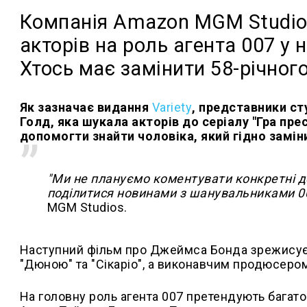
Компанія Amazon MGM Studios
акторів на роль агента 007 у
Хтось має замінити 58-річног
Як зазначає видання
Variety
, представники ст
Голд, яка шукала акторів до серіалу "Гра прес
допомогти знайти чоловіка, який гідно замін
"Ми не плануємо коментувати конкретні д
поділитися новинами з шанувальниками 007
MGM Studios.
Наступний фільм про Джеймса Бонда зрежисує 
"Дюною" та "Сікаріо", а виконавчим продюсером
На головну роль агента 007 претендують багато