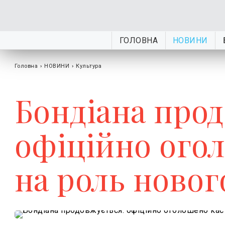
ГОЛОВНА
НОВИНИ
Головна
›
НОВИНИ
›
Культура
Бондіана про
офіційно ого
на роль ново