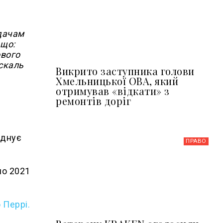
ядачам
 що:
ового
скаль
Викрито заступника голови
Хмельницької ОВА, який
отримував «відкати» з
ремонтів доріг
єднує
ПРАВО
по 2021
 Перрі.