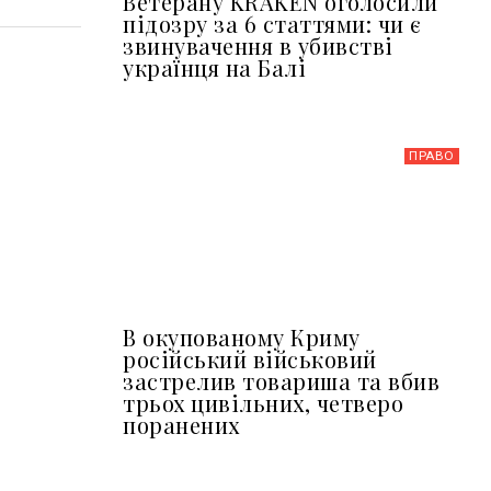
Ветерану KRAKEN оголосили
підозру за 6 статтями: чи є
звинувачення в убивстві
українця на Балі
ПРАВО
В окупованому Криму
російський військовий
застрелив товариша та вбив
трьох цивільних, четверо
поранених