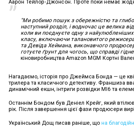
Аарон Тейлор-Джонсон. Проте поки немає жодно
"Ми робимо пошук з обережністю та глиб
наступний розділ, і водночас це велика ві
коли ви поєднуєте одну з найулюбленіших 
класу, включаючи талановитого режисера 
та Девіда Хеймана, виконавчого продюсер
готуєте ґрунт для чогось, що справді гідн
кіновиробництва Amazon MGM Кортні Вален
Нагадаємо, і
сторія про Джеймса Бонда — це кв
трилера та класичного детективу.
Франшиза вва
динамічний екшн, інтриги розвідки MI6 та елем
Останнім Бондом був Деніел Крейг, який втілюва
рік. Після завершення цієї фази продюсери ви
Український Дощ писав раніше, що
на благодій