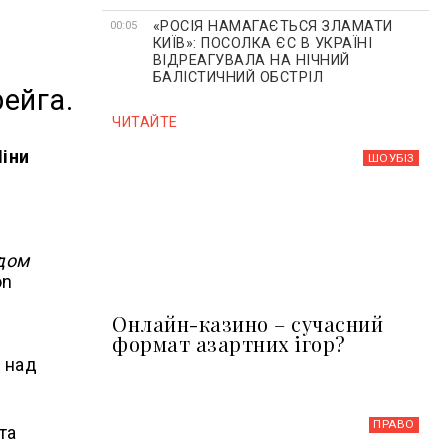
«РОСІЯ НАМАГАЄТЬСЯ ЗЛАМАТИ
00:05
КИЇВ»: ПОСОЛКА ЄС В УКРАЇНІ
ВІДРЕАГУВАЛА НА НІЧНИЙ
БАЛІСТИЧНИЙ ОБСТРІЛ
рейга.
ЧИТАЙТЕ
Ніни
ШОУБIЗ
одом
on
Онлайн-казино – сучасний
формат азартних ігор?
 над
ПРАВО
та