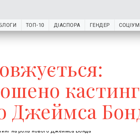
БЛОГИ
ТОП-10
ДІАСПОРА
ГЕНДЕР
СОЦІУМ
довжується:
лошено кастинг
го Джеймса Бон