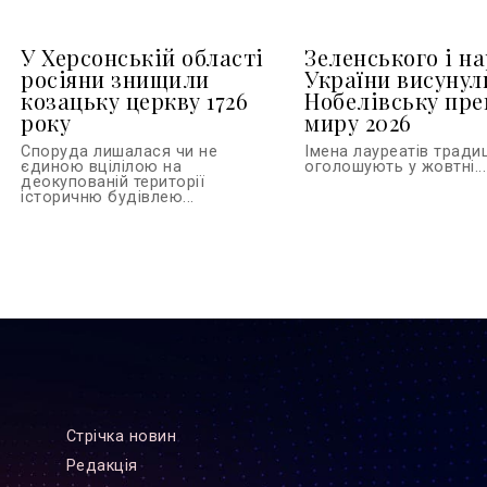
У Херсонській області
Зеленського і н
росіяни знищили
України висунул
козацьку церкву 1726
Нобелівську пр
року
миру 2026
Споруда лишалася чи не
Імена лауреатів тради
єдиною вцілілою на
оголошують у жовтні...
деокупованій території
історичню будівлею...
Стрiчка новин
Редакцiя