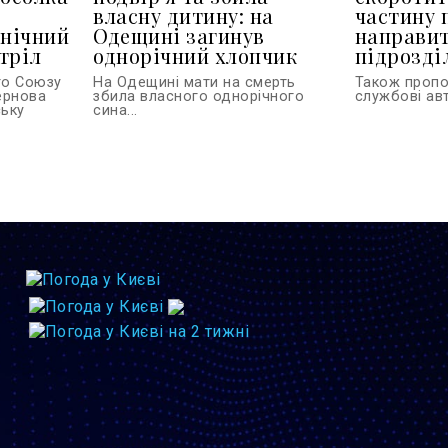
власну дитину: на
частину 
 нічний
Одещині загинув
направит
тріл
однорічний хлопчик
підрозділ
го Союзу
На Одещині мати на смерть
Також проп
тернова
збила власного однорічного
службові авт
ську
сина...