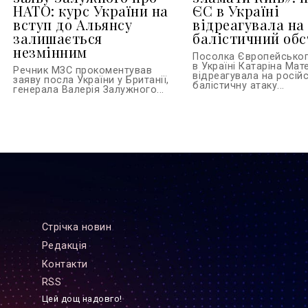
НАТО: курс України на
ЄС в Україні
вступ до Альянсу
відреагувала на
залишається
балістичний обс
незмінним
Посолка Європейсько
в Україні Катаріна Ма
Речник МЗС прокоментував
відреагувала на росій
заяву посла України у Британії,
балістичну атаку...
генерала Валерія Залужного...
Стрiчка новин
Редакцiя
Контакти
RSS
Цей дощ надовго!