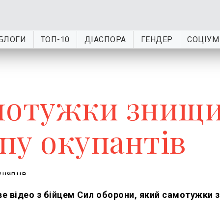
БЛОГИ
ТОП-10
ДІАСПОРА
ГЕНДЕР
СОЦІУМ
амотужки знищ
пу окупантів
е відео з бійцем Сил оборони, який самотужки 