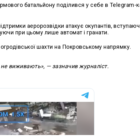
рмового батальйону поділився у себе в Telegram-к
ідтримки аеророзвідки атакує окупантів, вступаюч
вуючи при цьому лише автомат і гранати.
овогродівської шахти на Покровському напрямку.
 не виживають», — зазначив журналіст.