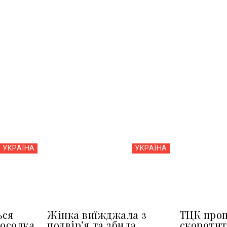
УКРАЇНА
УКРАЇНА
ься
Жінка виїжджала з
ТЦК про
посолка
подвір’я та збила
скоротит