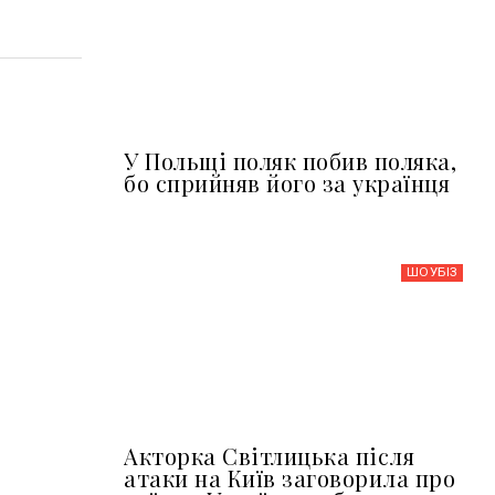
У Польщі поляк побив поляка,
бо сприйняв його за українця
ШОУБIЗ
Акторка Світлицька після
атаки на Київ заговорила про