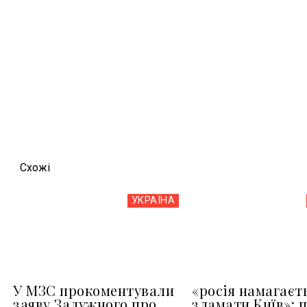
Схожi
УКРАЇНА
У МЗС прокоментували
«росія намагаєт
заяву Залужного про
зламати Київ»: 