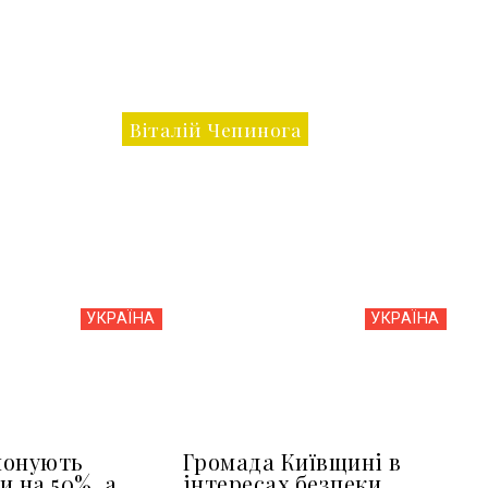
Віталій Чепинога
УКРАЇНА
УКРАЇНА
понують
Громада Київщині в
и на 50%, а
інтересах безпеки