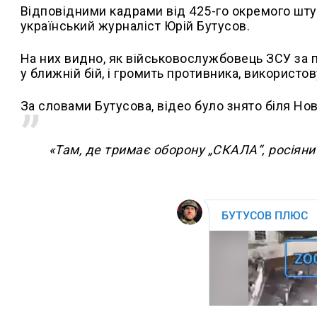
Відповідними кадрами від 425-го окремого шту
український журналіст Юрій Бутусов.
На них видно, як військовослужбовець ЗСУ за п
у ближній бій, і громить противника, використо
За словами Бутусова, відео було знято біля Н
«Там, де тримає оборону „СКАЛА“, росіяни