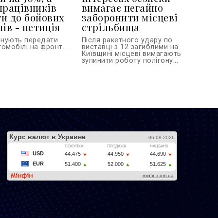
працівників
вимагає негайно
и до бойових
заборонити місцеві
ів - петиція
стрільбища
онують передати
Після ракетного удару по
омобілі на фронт...
виставці з 12 загиблими на
Київщині місцеві вимагають
зупинити роботу полігону...