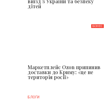
виїзд з України та безпеку
дітей
БІЗНЕС
Маркетплейс Ozon припинив
доставки до Криму: «це не
територія росії»
БЛОГИ