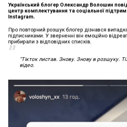
Український блогер Олександр Волошин повід
центр комплектування та соціальної підтрим
Instagram.
Про повторний розшук блогер дізнався випадко
підписниками. У зверненні він емоційно відреа
прибирали з відповідних списків.
"Тікток листав. Знову. Знову в розшуку. Т
відео.