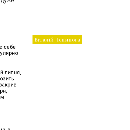
з дуже
Віталій Чепинога
є себе
гулярно
8 липня,
возить
 закрив
рн,
им
а, в