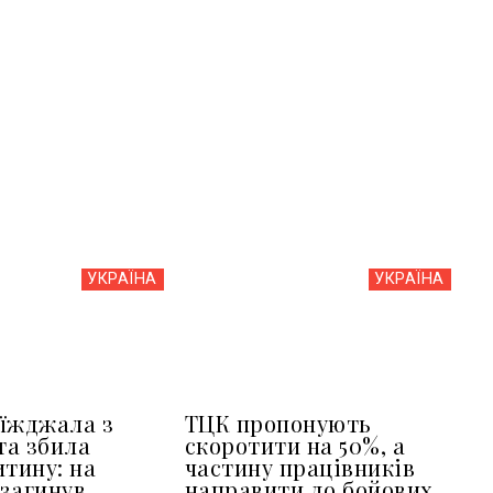
УКРАЇНА
УКРАЇНА
їжджала з
ТЦК пропонують
та збила
скоротити на 50%, а
итину: на
частину працівників
загинув
направити до бойових