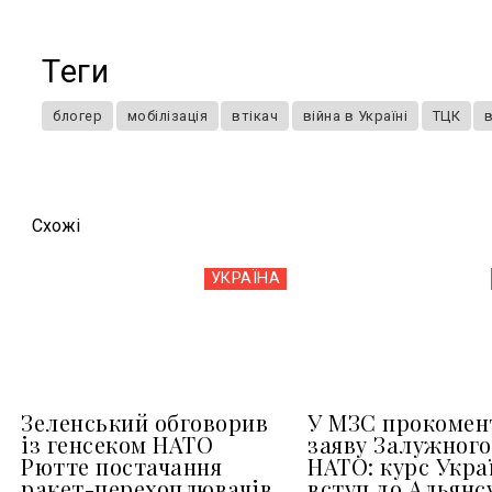
Теги
блогер
мобілізація
втікач
війна в Україні
ТЦК
Схожi
УКРАЇНА
Зеленський обговорив
У МЗС прокомен
із генсеком НАТО
заяву Залужного
Рютте постачання
НАТО: курс Укра
ракет-перехоплювачів
вступ до Альянс