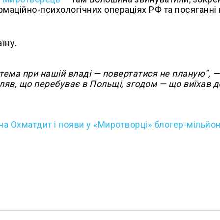
ормаційно-психологічних операціях РФ та посяганні 
їну.
истема при нашій владі — повертатися не планую", —
мляв, що перебуває в Польщі, згодом — що виїхав д
 на Охматдит і появи у «Миротворці» блогер-мільйо