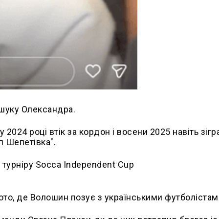
шуку Олександра.
2024 році втік за кордон і восени 2025 навіть зігр
п Шепетівка".
 турніру Socca Independent Cup
ото, де Волошин позує з українськими футболістам