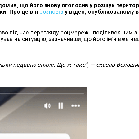
омив, що його знову оголосив у розшук терито
ки. Про це він
розповів
у відео, опублікованому в
во під час перегляду соцмереж і поділився цим з
гував на ситуацію, зазначивши, що його ім’я вже н
ільки недавно зняли. Що ж таке", — сказав Волоши