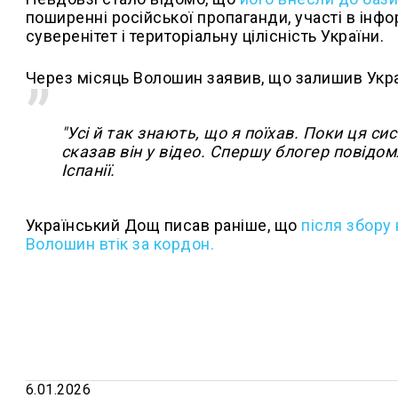
поширенні російської пропаганди, участі в інф
суверенітет і територіальну цілісність України.
Через місяць Волошин заявив, що залишив Укра
"Усі й так знають, що я поїхав. Поки ця с
сказав він у відео. Спершу блогер повідо
Іспанії.
Український Дощ писав раніше, що
п
ісля збору
Волошин втік за кордон.
6.01.2026