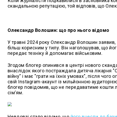
Коли журналісти поцікавилися в засновника ко
скандальною репутацією, той відповів, що Оле
Олександр Волошин: що про нього відомо
У травні 2024 року Олександр Волошин заявив,
більш корисним у тилу. Він наголошував, що йог
передає техніку й допомагає військовим.
Згодом блогер опинився в центрі нового сканда
внаслідок якого постраждала дитяча лікарня "О
війну" і має "грати на їхніх умовах", після чого
свій Instagram-акаунт із мільйонною аудиторіє
блогер повідомив, що не передаватиме кошти 
сім’ям.
Невдовзі стало відомо, що
його внесли до баз