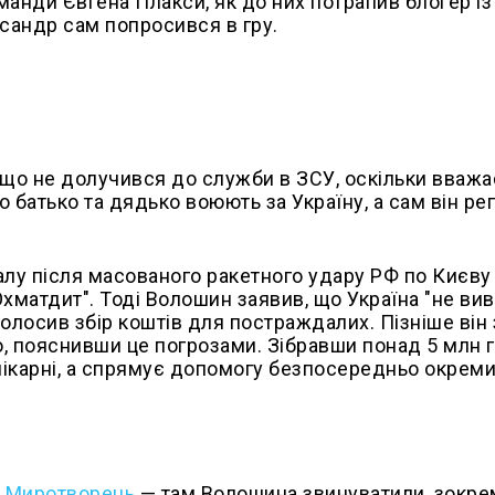
манди Євгена Плакси, як до них потрапив блогер і
ксандр сам попросився в гру.
 що не долучився до служби в ЗСУ, оскільки вважа
о батько та дядько воюють за Україну, а сам він ре
лу після масованого ракетного удару РФ по Києву 
хматдит". Тоді Волошин заявив, що Україна "не ви
 оголосив збір коштів для постраждалих. Пізніше він
ю, пояснивши це погрозами. Зібравши понад 5 млн г
лікарні, а спрямує допомогу безпосередньо окрем
и Миротворець
— там Волошина звинуватили, зокрем