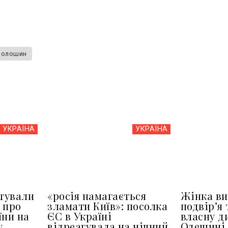
волошин
УКРАЇНА
УКРАЇНА
тували
«росія намагається
Жінка ви
 про
зламати Київ»: посолка
подвір’я 
їни на
ЄС в Україні
власну д
у
відреагувала на нічний
Одещині 