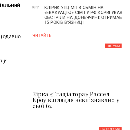
ріальний
КЛІРИК УПЦ МП В ОБМІН НА
08:31
«ЕВАКУАЦІЮ» СІМʼЇ У РФ КОРИГУВАВ
ОБСТРІЛИ НА ДОНЕЧЧИНІ: ОТРИМАВ
15 РОКІВ ВʼЯЗНИЦІ
ЧИТАЙТЕ
ещодавно
ШОУБIЗ
н у
Зірка «Гладіатора» Рассел
Кроу виглядає невпізнавано у
свої 62
ПОДОРОЖІ