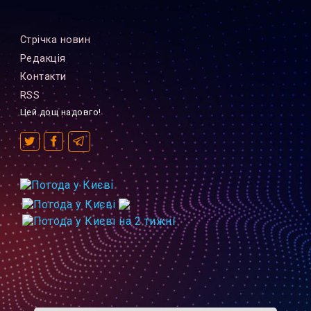
Стрiчка новин
Редакцiя
Контакти
RSS
Цей дощ надовго!