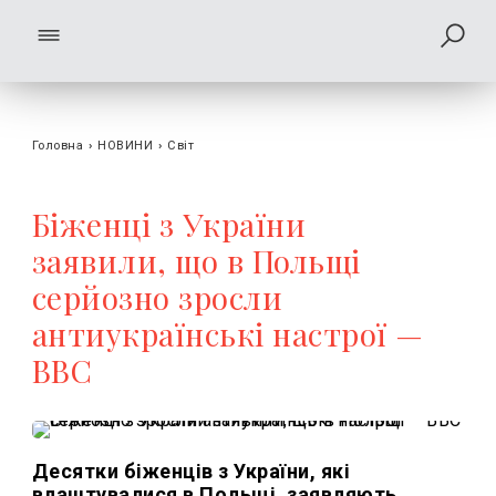
Головна
›
НОВИНИ
›
Світ
Біженці з України
заявили, що в Польщі
серйозно зросли
антиукраїнські настрої —
ВВС
Десятки біженців з України, які
влаштувалися в Польщі, заявляють,