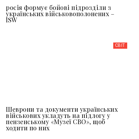
росія формує бойові підрозділи з
українських військовополонених –
ISW
СВІТ
Шеврони та документи українських
військових укладуть на підлогу у
пензенському «Музеї СВО», щоб
ходити по них