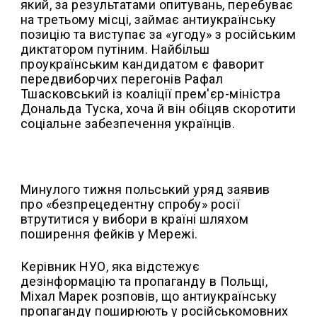
який, за результатами опитувань, перебуває
на третьому місці, займає антиукраїнську
позицію та виступає за «угоду» з російським
диктатором путіним. Найбільш
проукраїнським кандидатом є фаворит
передвиборчих перегонів Рафал
Тшасковський із коаліції прем'єр-міністра
Дональда Туска, хоча й він обіцяв скоротити
соціальне забезпечення українців.
Минулого тижня польський уряд заявив
про «безпрецедентну спробу» росії
втрутитися у вибори в країні шляхом
поширення фейків у Мережі.
Керівник НУО, яка відстежує
дезінформацію та пропаганду в Польщі,
Міхал Марек розповів, що антиукраїнську
пропаганду поширюють у російськомовних