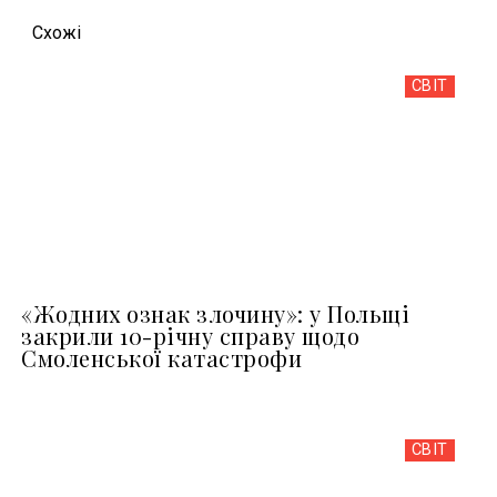
Схожi
СВІТ
«Жодних ознак злочину»: у Польщі
закрили 10-річну справу щодо
Смоленської катастрофи
СВІТ