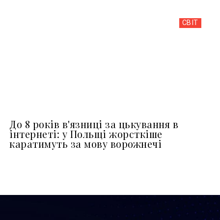
СВІТ
До 8 років в'язниці за цькування в
інтернеті: у Польщі жорсткіше
каратимуть за мову ворожнечі