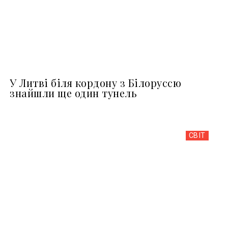
У Литві біля кордону з Білоруссю
знайшли ще один тунель
СВІТ