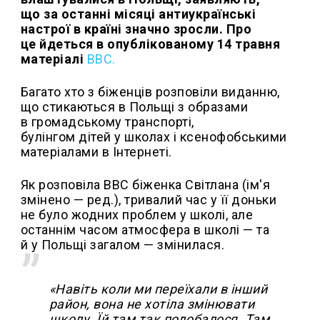
що за останні місяці антиукраїнські
настрої в країні значно зросли. Про
це йдеться в опублікованому 14 травня
матеріалі
BBC
.
Багато хто з біженців розповіли виданню,
що стикаються в Польщі з образами
в громадському транспорті,
булінгом дітей у школах і ксенофобськими
матеріалами в Інтернеті.
Як розповіла ВВС біженка Світлана (ім'я
змінено — ред.), тривалий час у її доньки
не було жодних проблем у школі, але
останнім часом атмосфера в школі — та
й у Польщі загалом — змінилася.
«Навіть коли ми переїхали в інший
район, вона не хотіла змінювати
школу. Їй там так подобалося. Там