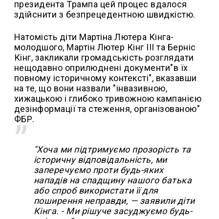
президента Трампа цей процес вдалося
здійснити з безпрецедентною швидкістю.
Натомість діти Мартіна Лютера Кінга-
молодшого, Мартін Лютер Кінг III та Берніс
Кінг, закликали громадськість розглядати
нещодавно оприлюднені документи"в їх
повному історичному контексті", вказавши
на те, що вони назвали "інвазивною,
хижацькою і глибоко тривожною кампанією
дезінформації та стеження, організованою"
ФБР.
"Хоча ми підтримуємо прозорість та
історичну відповідальність, ми
заперечуємо проти будь-яких
нападів на спадщину нашого батька
або спроб використати її для
поширення неправди, — заявили діти
Кінга. - Ми рішуче засуджуємо будь-