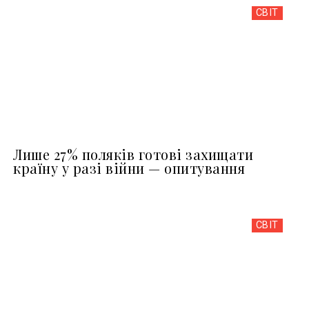
СВІТ
Лише 27% поляків готові захищати
країну у разі війни — опитування
СВІТ