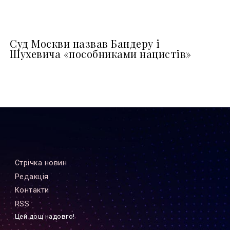
Суд Москви назвав Бандеру і
Шухевича «пособниками нацистів»
Стрiчка новин
Редакцiя
Контакти
RSS
Цей дощ надовго!