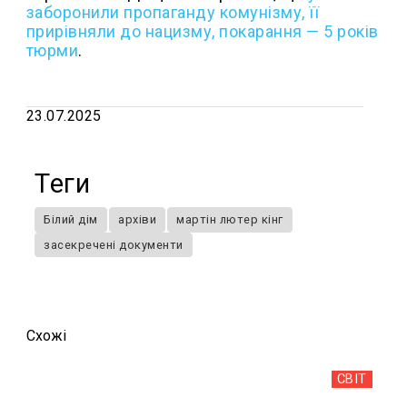
заборонили пропаганду комунізму, її
прирівняли до нацизму, покарання — 5 років
тюрми
.
23.07.2025
Теги
Білий дім
архіви
мартін лютер кінг
засекречені документи
Схожi
СВІТ