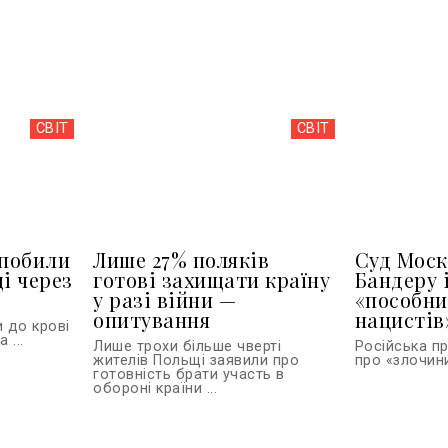
СВІТ
СВІТ
 побили
Лише 27% поляків
Суд Моск
і через
готові захищати країну
Бандеру 
у разі війни —
«пособн
опитування
нацистів
и до крові
 ...
Лише трохи більше чверті
Російська п
жителів Польщі заявили про
про «злочини
готовність брати участь в
обороні країни ...