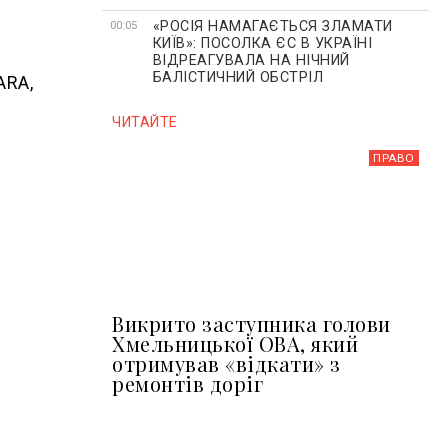
«РОСІЯ НАМАГАЄТЬСЯ ЗЛАМАТИ
00:05
КИЇВ»: ПОСОЛКА ЄС В УКРАЇНІ
ВІДРЕАГУВАЛА НА НІЧНИЙ
БАЛІСТИЧНИЙ ОБСТРІЛ
ARA,
ЧИТАЙТЕ
ПРАВО
Викрито заступника голови
Хмельницької ОВА, який
отримував «відкати» з
ремонтів доріг