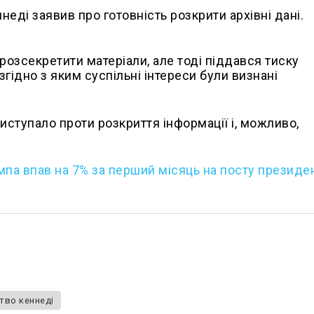
неді заявив про готовність розкрити архівні дані.
розсекретити матеріали, але тоді піддався тиску
 згідно з яким суспільні інтереси були визнані
иступало проти розкриття інформації і, можливо,
мпа впав на 7% за перший місяць на посту презид
тво кеннеді