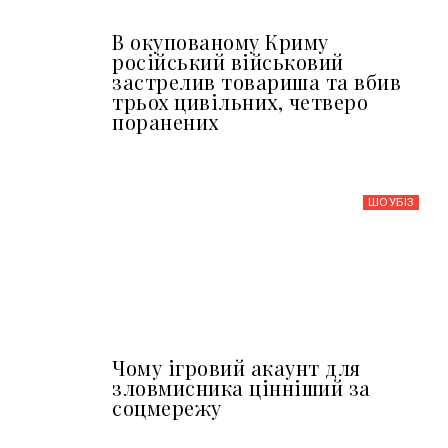
В окупованому Криму
російський військовий
застрелив товариша та вбив
трьох цивільних, четверо
поранених
ШОУБIЗ
Чому ігровий акаунт для
зловмисника цінніший за
соцмережу