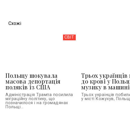
Схожi
СВІТ
Польщу шокувала
Трьох українців
масова депортація
до крові у Польщ
поляків із США
музику в машині
Адміністрація Трампа посилила
Трьох українців побил
міграційну політику, що
у місті Кожухув, Польща
позначилося і на громадянах
Польщі...