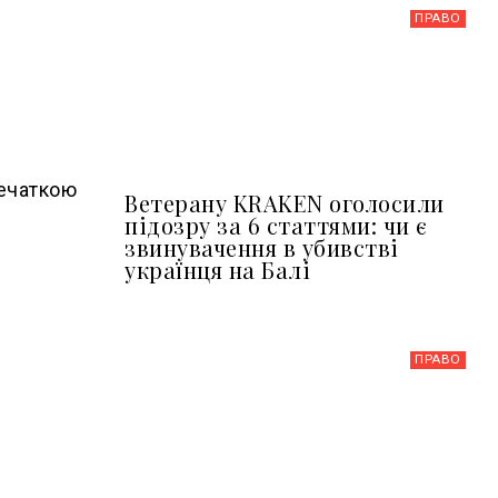
ПРАВО
печаткою
Ветерану KRAKEN оголосили
підозру за 6 статтями: чи є
звинувачення в убивстві
українця на Балі
ПРАВО