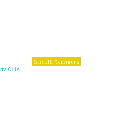
Віталій Чепинога
ента США