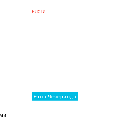
БЛОГИ
Єгор Чечеринда
ими