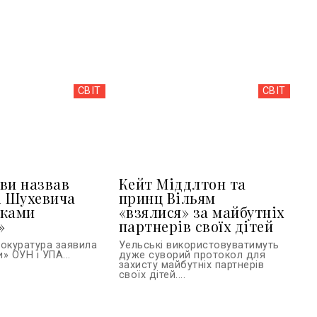
СВІТ
СВІТ
ви назвав
Кейт Міддлтон та
і Шухевича
принц Вільям
иками
«взялися» за майбутніх
»
партнерів своїх дітей
рокуратура заявила
Уельські використовуватимуть
» ОУН і УПА...
дуже суворий протокол для
захисту майбутніх партнерів
своїх дітей....