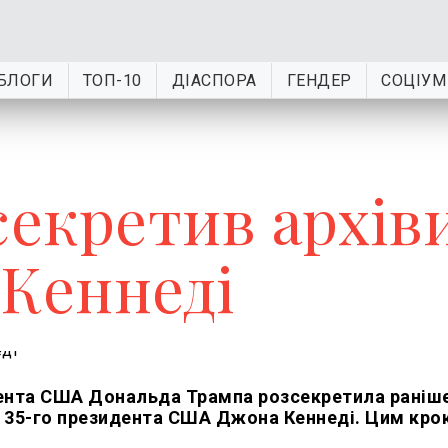
БЛОГИ
ТОП-10
ДІАСПОРА
ГЕНДЕР
СОЦІУМ
секретив архів
 Кеннеді
идента США Дональда Трампа розсекретила раніш
ом 35-го президента США Джона Кеннеді. Цим кр