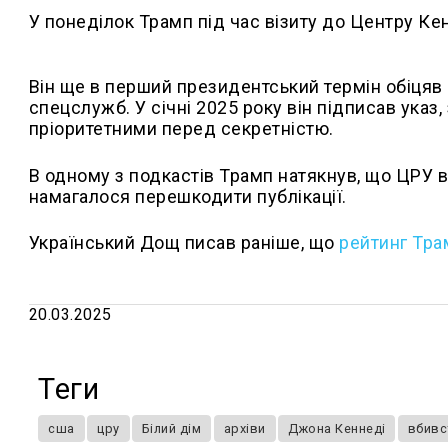
У понеділок Трамп під час візиту до Центру Кен
Він ще в перший президентський термін обіцяв 
спецслужб. У січні 2025 року він підписав указ,
пріоритетними перед секретністю.
В одному з подкастів Трамп натякнув, що ЦРУ в
намагалося перешкодити публікації.
Український Дощ писав раніше, що
рейтинг Тра
20.03.2025
Теги
сша
цру
Білий дім
архіви
Джона Кеннеді
вбивс