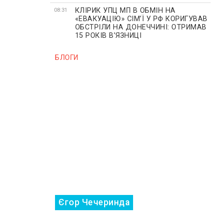
КЛІРИК УПЦ МП В ОБМІН НА
08:31
«ЕВАКУАЦІЮ» СІМʼЇ У РФ КОРИГУВАВ
ОБСТРІЛИ НА ДОНЕЧЧИНІ: ОТРИМАВ
15 РОКІВ ВʼЯЗНИЦІ
БЛОГИ
Єгор Чечеринда