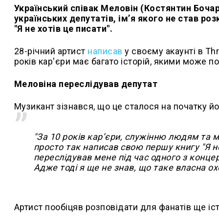
Український співак Меловін (Костянтин Бочар
українських депутатів, імʼя якого не став ро
"Я не хотів це писати".
28-річний артист
написав
у своєму акаунті в Thr
років кар'єри має багато історій, якими може п
Меловіна переслідував депутат
Музикант зізнався, що це сталося на початку йо
"За 10 років карʼєри, служінню людям та м
просто так написав свою першу книгу "Я не
переслідував мене під час одного з концерт
Адже тоді я ще не знав, що таке власна ох
Артист пообіцяв розповідати для фанатів ще істо