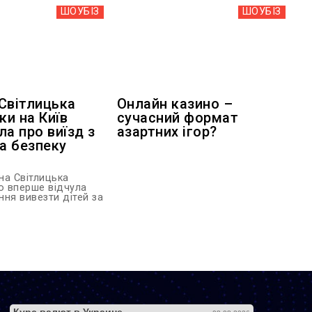
ШОУБIЗ
ШОУБIЗ
Світлицька
Онлайн казино –
ки на Київ
сучасний формат
ла про виїзд з
азартних ігор?
та безпеку
на Світлицька
о вперше відчула
ння вивезти дітей за