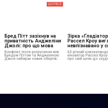
ШОУБIЗ
Бред Пітт зазіхнув на
Зірка «Гладіато
приватність Анджеліни
Рассел Кроу виг
Джолі: про що мова
невпізнавано у с
Конфлікт після розлучення між
62-річний новозеланд
Бредом Піттом та Анджеліною
кіноактор Рассел Кроу
Джолі набирає нових обертів...
про свій шлях до схудн