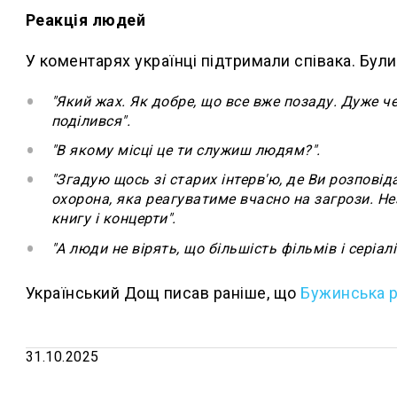
Реакція людей
У коментарях українці підтримали співака. Були 
"Який жах. Як добре, що все вже позаду. Дуже ч
поділився".
"В якому місці це ти служиш людям?".
"Згадую щось зі старих інтерв'ю, де Ви розпові
охорона, яка реагуватиме вчасно на загрози. Не
книгу і концерти".
"А люди не вірять, що більшість фільмів і серіал
Український Дощ писав раніше, що
Бужинська ро
31.10.2025