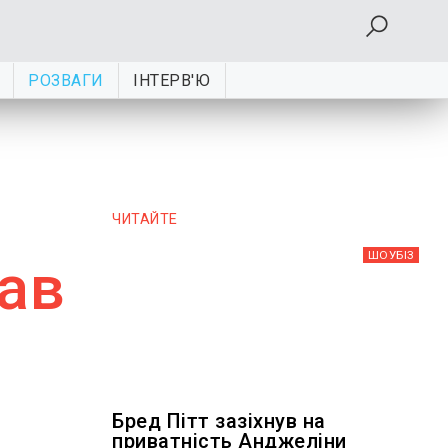
РОЗВАГИ
ІНТЕРВ'Ю
:
ЧИТАЙТЕ
ШОУБIЗ
вав
Бред Пітт зазіхнув на
приватність Анджеліни