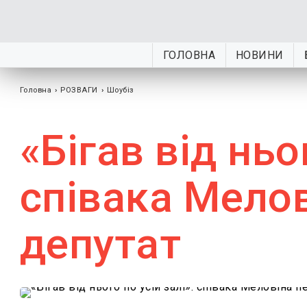
ГОЛОВНА
НОВИНИ
Головна
›
РОЗВАГИ
›
Шоубiз
«Бігав від ньо
співака Мелов
депутат