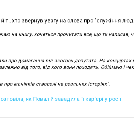
й ті, хто звернув увагу на слова про "служіння люд
екаю на книгу, хочеться прочитати все, що ти написав, 
дали про домагання від якогось депутата. На концертах 
залежно від того, від кого вони походять. Обіймаю і че
ів про маніяків створені на реальних історіях".
зповіла, як Повалій завадила її кар'єрі у росії