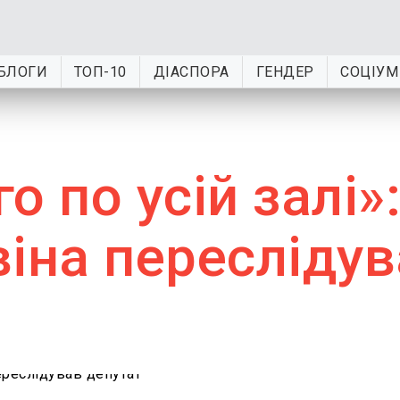
БЛОГИ
ТОП-10
ДІАСПОРА
ГЕНДЕР
СОЦІУМ
го по усій залі»
іна пересліду