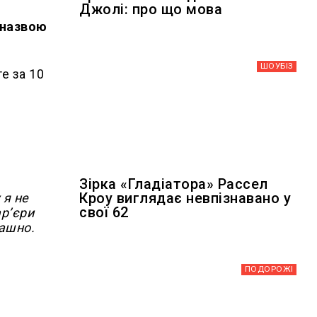
Джолі: про що мова
д назвою
ШОУБIЗ
те за 10
Зірка «Гладіатора» Рассел
Кроу виглядає невпізнавано у
 я не
свої 62
арʼєри
рашно.
ПОДОРОЖІ