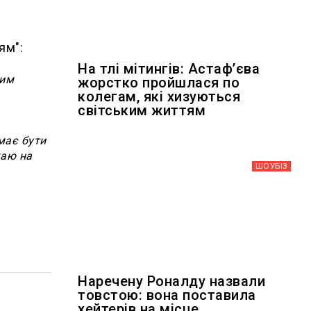
ям":
На тлі мітингів: Астафʼєва
чим
жорстко пройшлася по
колегам, які хизуються
світським життям
має бути
каю на
ШОУБIЗ
Наречену Роналду назвали
товстою: вона поставила
хейтерів на місце