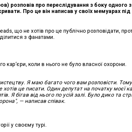
ов) розповів про переслідування з боку одного з
зкривати. Про це він написав у своїх мемуарах пі
eads, що не хотів про це публічно розповідати, про
оділитися з фанатами.
го карʼєри, коли в нього не було власної охорони.
истецтву. Я маю багато чого вам розповісти. Тому
 хотів це писати. Один депутат на початку моєї к
ів. Я бігав від нього по усій залі. Було дико та ст
орона", — написав співак.
рії у своєму турі.