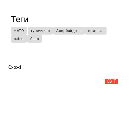
Теги
НАТО
туреччина
Азербайджан
ердоган
алієв
база
Схожi
СВІТ