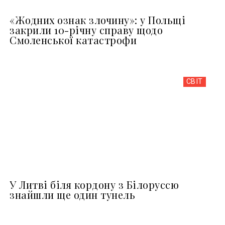
«Жодних ознак злочину»: у Польщі
закрили 10-річну справу щодо
Смоленської катастрофи
СВІТ
У Литві біля кордону з Білоруссю
знайшли ще один тунель