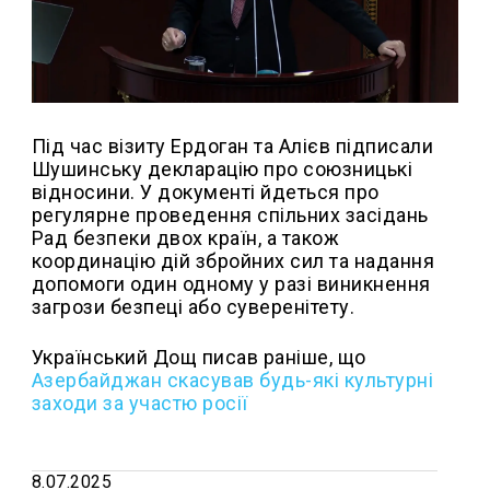
Під час візиту Ердоган та Алієв підписали
Шушинську декларацію про союзницькі
відносини. У документі йдеться про
регулярне проведення спільних засідань
Рад безпеки двох країн, а також
координацію дій збройних сил та надання
допомоги один одному у разі виникнення
загрози безпеці або суверенітету.
Український Дощ писав раніше, що
Азербайджан скасував будь-які культурні
заходи за участю росії
8.07.2025