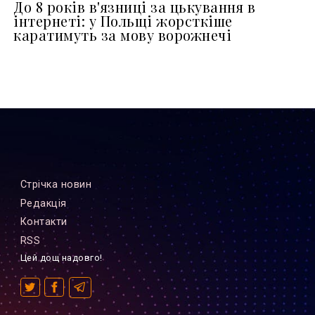
До 8 років в'язниці за цькування в
інтернеті: у Польщі жорсткіше
каратимуть за мову ворожнечі
Стрiчка новин
Редакцiя
Контакти
RSS
Цей дощ надовго!