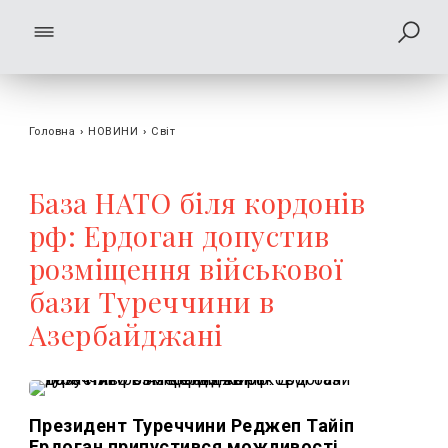
Головна
›
НОВИНИ
›
Світ
База НАТО біля кордонів
рф: Ердоган допустив
розміщення військової
бази Туреччини в
Азербайджані
Президент Туреччини Реджеп Тайіп
Ердоган припустився можливості