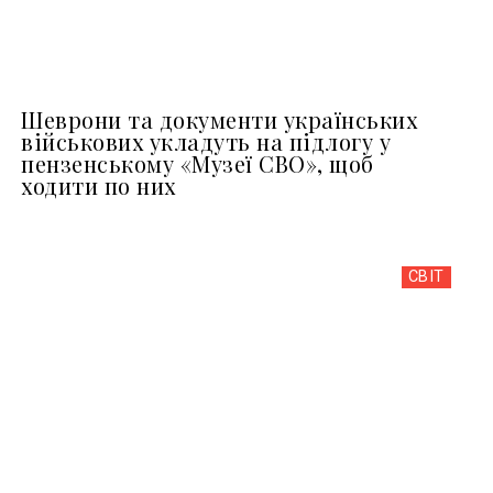
Шеврони та документи українських
військових укладуть на підлогу у
пензенському «Музеї СВО», щоб
ходити по них
СВІТ