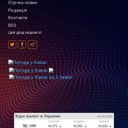
Стрiчка новин
Редакцiя
Контакти
RSS
Цей дощ надовго!