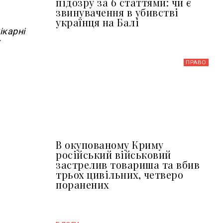
підозру за 6 статтями: чи є
звинувачення в убивстві
українця на Балі
ікарні
у
ПРАВО
В окупованому Криму
російський військовий
застрелив товариша та вбив
трьох цивільних, четверо
поранених