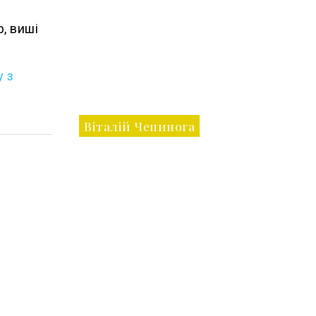
, виші
у з
Віталій Чепинога