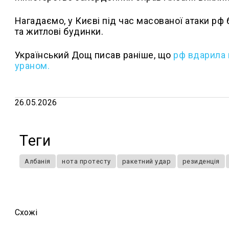
Нагадаємо, у Києві під час масованої атаки рф
та житлові будинки.
Український Дощ писав раніше, що
рф
вдарила п
ураном.
26.05.2026
Теги
Албанія
нота протесту
ракетний удар
резиденція
Схожi