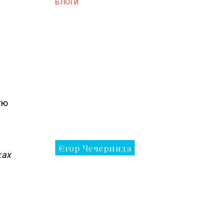
БЛОГИ
тю
Єгор Чечеринда
ках