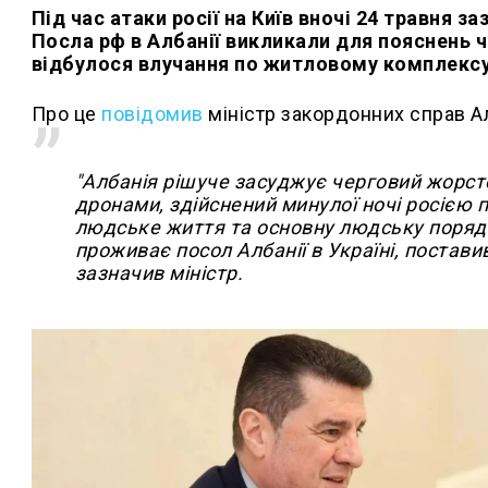
Під час атаки росії на Київ вночі 24 травня з
Посла рф в Албанії викликали для пояснень ч
відбулося влучання по житловому комплексу,
Про це
повідомив
міністр закордонних справ А
"Албанія рішуче засуджує черговий жорст
дронами, здійснений минулої ночі росією п
людське життя та основну людську порядн
проживає посол Албанії в Україні, постави
зазначив міністр.