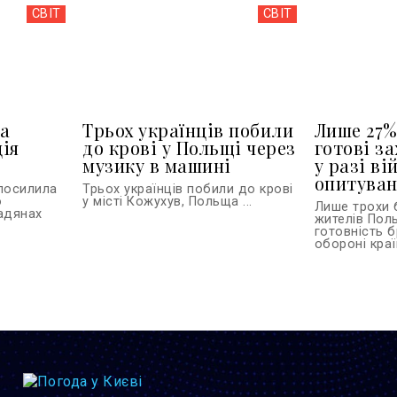
СВІТ
СВІТ
а
Трьох українців побили
Лише 27%
ія
до крові у Польщі через
готові з
музику в машині
у разі ві
опитува
 посилила
Трьох українців побили до крові
о
у місті Кожухув, Польща ...
Лише трохи 
адянах
жителів Пол
готовність б
обороні країн