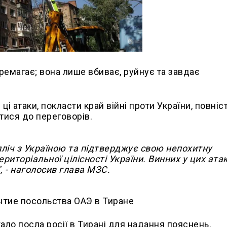
еремагає; вона лише вбиває, руйнує та завдає
ці атаки, покласти край війні проти України, повніс
тися до переговорів.
-пліч з Україною та підтверджує свою непохитну
ериторіальної цілісності України. Винних у цих ата
, - наголосив глава МЗС.
ало посла росії в Тирані для надання пояснень.