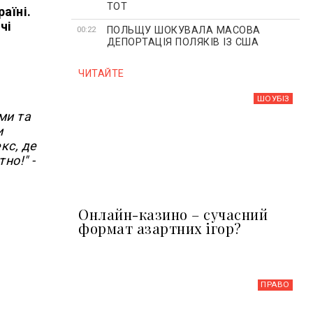
ТОТ
аїні.
чі
ПОЛЬЩУ ШОКУВАЛА МАСОВА
00:22
ДЕПОРТАЦІЯ ПОЛЯКІВ ІЗ США
ЧИТАЙТЕ
ШОУБIЗ
ми та
и
кс, де
но!" -
Онлайн-казино – сучасний
формат азартних ігор?
ПРАВО