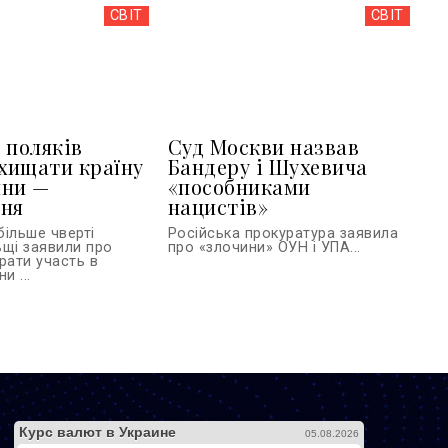
СВІТ
СВІТ
 поляків
Суд Москви назвав
ахищати країну
Бандеру і Шухевича
йни —
«пособниками
ння
нацистів»
більше чверті
Російська прокуратура заявила
ьщі заявили про
про «злочини» ОУН і УПА...
рати участь в
и ...