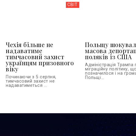
СВІТ
Чехія більше не
Польщу шокувал
надаватиме
масова депортац
тимчасовий захист
поляків із США
українцям призовного
Адміністрація Трампа
віку
міграційну політику, щ
позначилося і на гром
Починаючи з 5 серпня,
Польщі...
тимчасовий захист не
надаватиметься ...