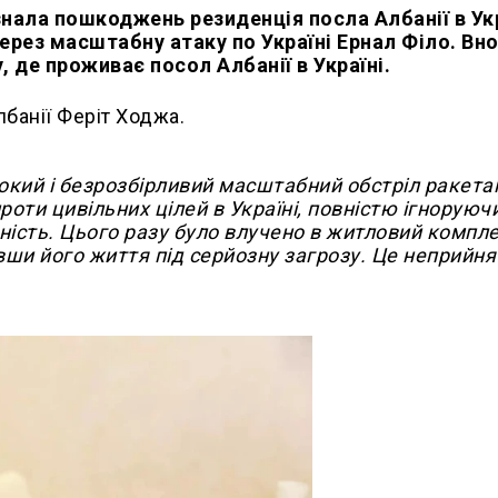
азнала пошкоджень резиденція посла Албанії в Укр
ерез масштабну атаку по Україні Ернал Філо. Вно
 де проживає посол Албанії в Україні.
лбанії Феріт Ходжа.
окий і безрозбірливий масштабний обстріл ракета
роти цивільних цілей в Україні, повністю ігноруюч
ість. Цього разу було влучено в житловий компле
вши його життя під серйозну загрозу. Це неприйнят