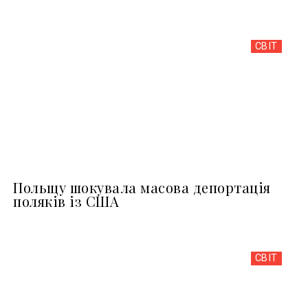
СВІТ
Польщу шокувала масова депортація
поляків із США
СВІТ