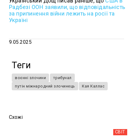
Український Дощ писав раніше, що
США в
Радбезі ООН заявили, що відповідальність
за припинення війни лежить на росії та
Україні
9.05.2025
Теги
воєнні злочини
трибунал
путін міжнародний злочинець
Кая Каллас
Схожi
СВІТ