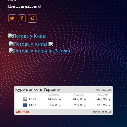
Цей дощ надовго!