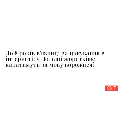
До 8 років в'язниці за цькування в
інтернеті: у Польщі жорсткіше
каратимуть за мову ворожнечі
СВІТ