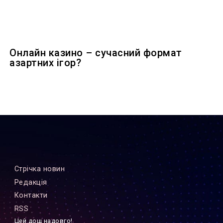
Онлайн казино – сучасний формат
азартних ігор?
Стрiчка новин
Редакцiя
Контакти
RSS
Цей дощ надовго!