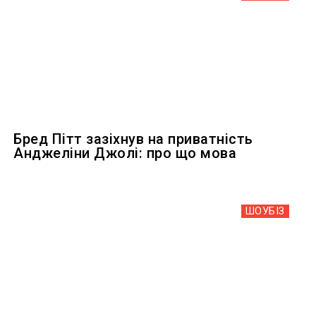
Бред Пітт зазіхнув на приватність
Анджеліни Джолі: про що мова
ШОУБIЗ