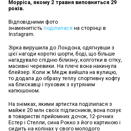
Морріса, якому 2 травня виповниться 29
років.
Відповідними фото
знаменитість
поділилася
на сторінці в
Instagram.
Зірка вирушила до Лондона, одягнувши з
цієї нагоди короткі шорти, боді, що більше
нагадувало спідню білизну, колготки в сітку,
масивні черевики. На плечі вона накинула
блейзер. Коли ж Медж вийшла на вулицю,
то додала до образу теплу спортивну кофту
на блискавці і пуховик з хутряним
капюшоном.
На знімках, якими артистка поділилася з
майже 20 млн своїх підписників, вона позує
в товаристві прийомних дочок, 12-річних
Естер і Стелли, сина Рокко з його картиною і
сидить на колінах у свого молодого