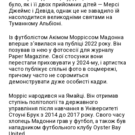
було, як і її двох прийомних дітей — Мерсі
Джеймс і Девіда, однак це не завадило їй
насолодитися великодніми святами на
Туманному Альбіоні.
Із футболістом Акімом Морріссом Мадонна
вперше з'явилася на публіці 2022 року. Він
позував із нею у фотосесії для журналу
Paper Magazine. Свої стосунки вони
перестали приховувати у 2024-му, і артистка
часто публікує спільні фото в соцмережі,
причому часто не соромиться
демонструвати дуже особисті кадри.
Морріс народився на Ямайці. Він отримав
ступінь політології та державного
управління після навчання в Університеті
Стоуні Брук з 2014 до 2017 року. Свого часу
хлопець Мадонни грав у футбол, а також був
нападником футбольного клубу Oyster Bay
United.