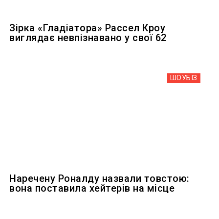
Зірка «Гладіатора» Рассел Кроу
виглядає невпізнавано у свої 62
ШОУБIЗ
Наречену Роналду назвали товстою:
вона поставила хейтерів на місце