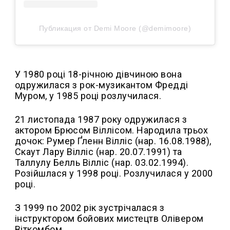
Публикация от Demi Moore (@demimoore)
У 1980 році 18-річною дівчиною вона
одружилася з рок-музикантом Фредді
Муром, у 1985 році розлучилася.
21 листопада 1987 року одружилася з
актором Брюсом Віллісом. Народила трьох
дочок: Румер Ґленн Вілліс (
нар.
16.08.1988),
Скаут Лару Вілліс (
нар.
20.07.1991) та
Таллулу Белль Вілліс (
нар.
03.02.1994).
Розійшлася у 1998 році. Розлучилася у 2000
році.
З 1999 по 2002 рік зустрічалася з
інструктором бойових мистецтв Олівером
Віткомбом