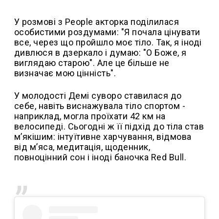
У розмові з People акторка поділилася
особистими роздумами: "Я почала цінувати
все, через що пройшло моє тіло. Так, я іноді
дивлюся в дзеркало і думаю: "О Боже, я
виглядаю старою". Але це більше не
визначає мою цінність".
У молодості Демі суворо ставилася до
себе, навіть виснажувала тіло спортом -
наприклад, могла проїхати 42 км на
велосипеді. Сьогодні ж її підхід до тіла став
м’якішим: інтуїтивне харчування, відмова
від м’яса, медитація, щоденник,
повноцінний сон і іноді баночка Red Bull.