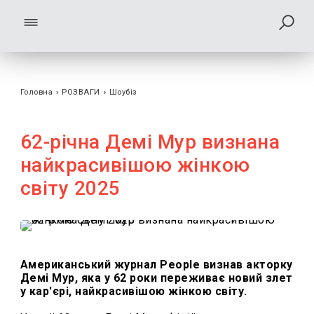
Головна
›
РОЗВАГИ
›
Шоубiз
62-річна Демі Мур визнана
найкрасивішою жінкою
світу 2025
Американський журнал People визнав акторку
Демі Мур, яка у 62 роки переживає новий злет
у кар'єрі, найкрасивішою жінкою світу.