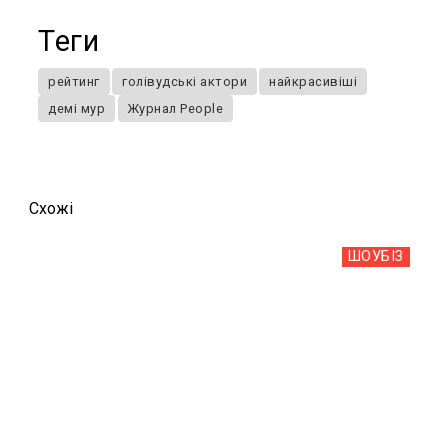
Теги
рейтинг
голівудські актори
найкрасивіші
демі мур
Журнал People
Схожi
ШОУБIЗ