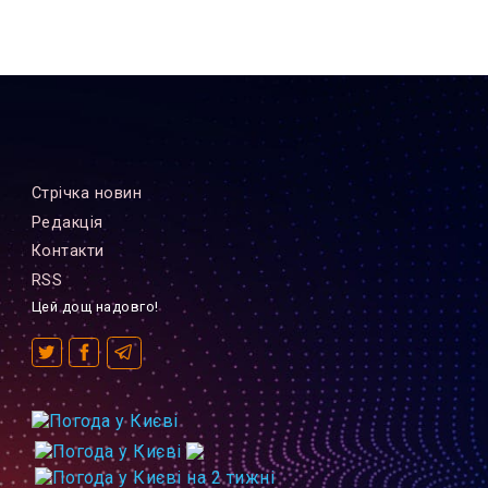
Стрiчка новин
Редакцiя
Контакти
RSS
Цей дощ надовго!