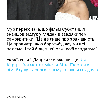
Мур переконана, що фільм Субстанція
знайшов відгук у глядачів завдяки темі
самокритики: "Це не лише про зовнішність.
Це провнутрішню боротьбу, яку ми всі
ведемо. І той біль, який самі собі завдаємо".
Український Дощ писав раніше, що
Кім
Кардаш'ян може змінити Вітні Г'юстон у
рімейку культового фільму: реакція глядачів
25.04.2025