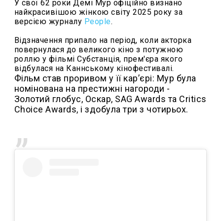
У свої 62 роки Демі Мур офіційно визнано
найкрасивішою жінкою світу 2025 року за
версією журналу
People
.
Відзначення припало на період, коли акторка
повернулася до великого кіно з потужною
роллю у фільмі Субстанція, прем'єра якого
відбулася на Каннському кінофестивалі.
Фільм став проривом у її карʼєрі: Мур була
номінована на престижні нагороди -
Золотий глобус, Оскар, SAG Awards та Critics
Choice Awards, і здобула три з чотирьох.