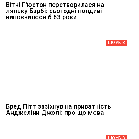
Вітні Г'юстон перетворилася на
ляльку Барбі: сьогодні попдиві
виповнилося б 63 роки
ШОУБIЗ
Бред Пітт зазіхнув на приватність
Анджеліни Джолі: про що мова
ШОУБIЗ