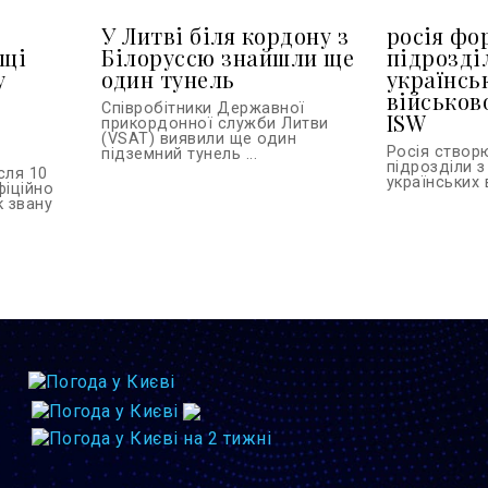
У Литві біля кордону з
росія фо
ьщі
Білоруссю знайшли ще
підрозді
у
один тунель
українсь
військов
Співробітники Державної
ISW
прикордонної служби Литви
(VSAT) виявили ще один
Росія створ
підземний тунель ...
підрозділи з
сля 10
українських 
фіційно
к звану
.