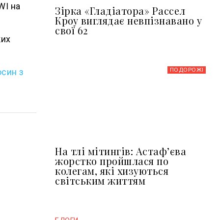
WI на
Зірка «Гладіатора» Рассел
Кроу виглядає невпізнавано у
свої 62
ких
ПОДОРОЖІ
осин з
На тлі мітингів: Астафʼєва
жорстко пройшлася по
колегам, які хизуються
світським життям