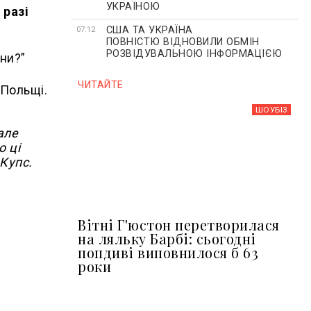
УКРАЇНОЮ
 разі
США ТА УКРАЇНА
07:12
ПОВНІСТЮ ВІДНОВИЛИ ОБМІН
РОЗВІДУВАЛЬНОЮ ІНФОРМАЦІЄЮ
їни?”
ЧИТАЙТЕ
 Польщі.
ШОУБIЗ
але
о ці
Купс.
Вітні Г'юстон перетворилася
на ляльку Барбі: сьогодні
попдиві виповнилося б 63
роки