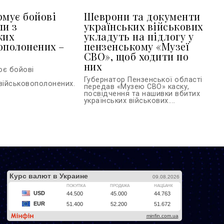
рмує бойові
Шеврони та документи
ли з
українських військових
ких
укладуть на підлогу у
ополонених –
пензенському «Музеї
СВО», щоб ходити по
них
ює бойові
Губернатор Пензенської області
військовополонених...
передав «Музею СВО» каску,
посвідчення та нашивки вбитих
українських військових....