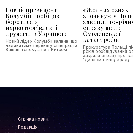
Новий президент
«Жодних ознак
Колумбії пообіцяв
злочину»: у Пол
боротися з
закрили 10-річн
наркоторгівлею і
справу щодо
дружити з Україною
Смоленської
катастрофи
Новий лідер Колумбії заявив, що
надаватиме перевагу співпраці з
Прокуратура Польщі пі
Вашингтоном, а не з Китаєм
років розслідування о
...
закрила справу про та
"дипломатичну зраду..
Стрiчка новин
Редакцiя