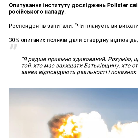
Опитування інституту досліджень Pollster св
російського нападу.
Респондентів запитали: “Чи плануєте ви виїхати 
30% опитаних поляків дали ствердну відповідь,
“Я радше приємно здивований. Розумію, що
той, хто має захищати Батьківщину, хто ст
заяви відповідають реальності і показник