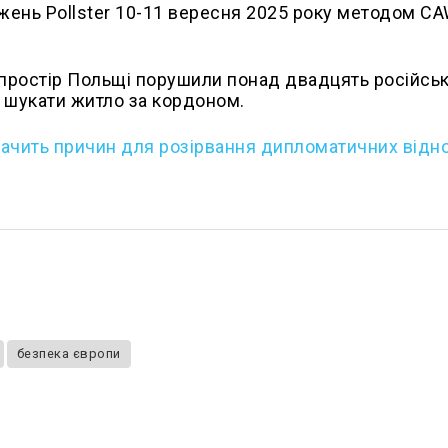
ень Pollster 10-11 вересня 2025 року методом CA
й простір Польщі порушили понад двадцять російсь
е шукати житло за кордоном.
ачить причин для розірвання дипломатичних відн
безпека європи