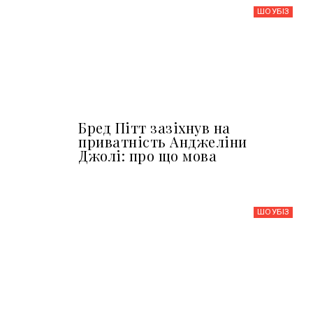
ШОУБIЗ
Бред Пітт зазіхнув на
приватність Анджеліни
Джолі: про що мова
ШОУБIЗ