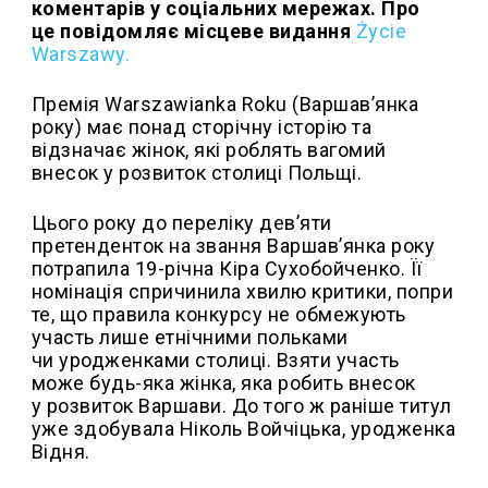
коментарів у соціальних мережах. Про
це повідомляє місцеве видання
Życie
Warszawy.
Премія Warszawianka Roku (Варшав’янка
року) має понад сторічну історію та
відзначає жінок, які роблять вагомий
внесок у розвиток столиці Польщі.
Цього року до переліку дев’яти
претенденток на звання Варшав’янка року
потрапила 19-річна Кіра Сухобойченко. Її
номінація спричинила хвилю критики, попри
те, що правила конкурсу не обмежують
участь лише етнічними польками
чи уродженками столиці. Взяти участь
може будь-яка жінка, яка робить внесок
у розвиток Варшави. До того ж раніше титул
уже здобувала Ніколь Войчіцька, уродженка
Відня.