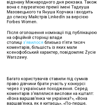
відзнаку Міжнародного дня рюкзака. Також
вона є лауреаткою премії імені
Тадеуша
Мазовецького
та
Януша Корчака
і входить
до списку Майстрів LinkedIn за версією
Forbes Women.
Після оголошення номінації під публікацією
на офіційній сторінці влади
столиці
з’явилося
близько п’яти тисяч
коментарів, більшість із яких мали
ксенофобський характер, повідомляє Życie
Warszawy.
Багато користувачів ставили під сумнів
право дівчини брати участь у конкурсі
через її українське походження. Серед
коментарів з’являлися вислови на кшталт:
«Вона варшав’янка чи українка?», «Вона
варшав’янка, як я китаєць», «По-перше,