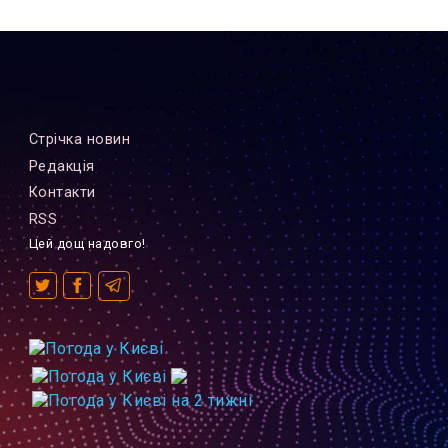
Стрiчка новин
Редакцiя
Контакти
RSS
Цей дощ надовго!