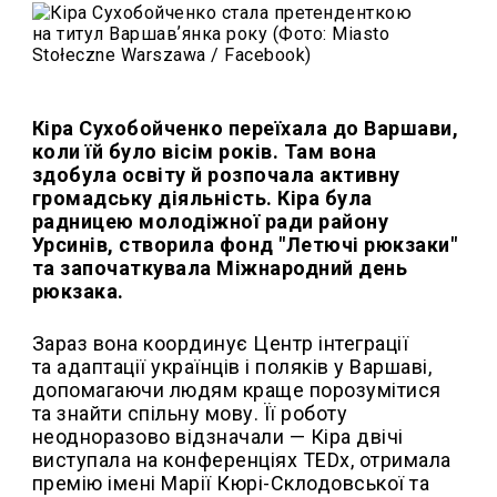
Кіра Сухобойченко переїхала до Варшави,
коли їй було вісім років. Там вона
здобула освіту й розпочала активну
громадську діяльність. Кіра була
радницею молодіжної ради району
Урсинів, створила фонд "Летючі рюкзаки"
та започаткувала Міжнародний день
рюкзака.
Зараз вона координує Центр інтеграції
та адаптації українців і поляків у Варшаві,
допомагаючи людям краще порозумітися
та знайти спільну мову. Її роботу
неодноразово відзначали — Кіра двічі
виступала на конференціях TEDx, отримала
премію імені Марії Кюрі-Склодовської та