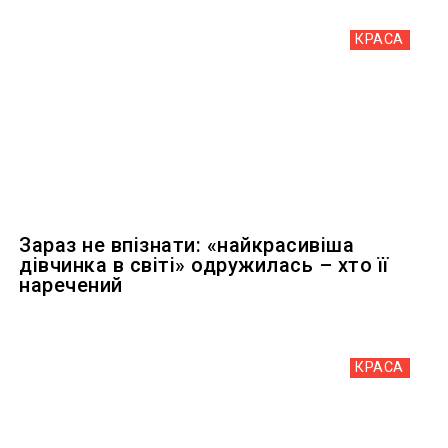
КРАСА
Зараз не впізнати: «найкрасивіша
дівчинка в світі» одружилась – хто її
наречений
КРАСА