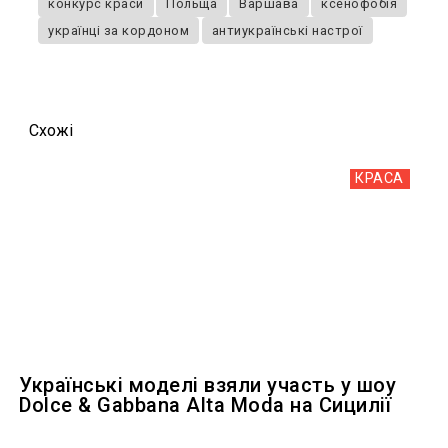
конкурс краси
Польща
Варшава
ксенофобія
українці за кордоном
антиукраїнські настрої
Схожi
КРАСА
Українські моделі взяли участь у шоу
Dolce & Gabbana Alta Moda на Сицилії