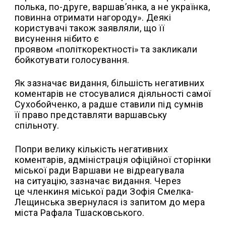
полька, по-друге, варшавʼянка, а не українка,
повинна отримати нагороду». Деякі
користувачі також заявляли, що її
висунення нібито є
проявом «політкоректності» та закликали
бойкотувати голосування.
Як зазначає видання, більшість негативних
коментарів не стосувалися діяльності самої
Сухобойченко, а радше ставили під сумнів
її право представляти варшавську
спільноту.
Попри велику кількість негативних
коментарів, адміністрація офіційної сторінки
міської ради Варшави не відреагувала
на ситуацію, зазначає видання. Через
це членкиня міської ради Зофія Смелка-
Лещинська звернулася із запитом до мера
міста Рафала Тшасковського.