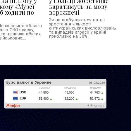
 на підлогу у
у Польщі жорсткіше
кому «Музеї
каратимуть за мову
б ходити по
ворожнечі
Зміни відбуваються на тлі
зростання кількості
Пензенської області
антиукраїнських висловлювань
зею СВО» каску,
та випадків агресії у країні
 та нашивки вбитих
приблизно на 30%...
ійськових....