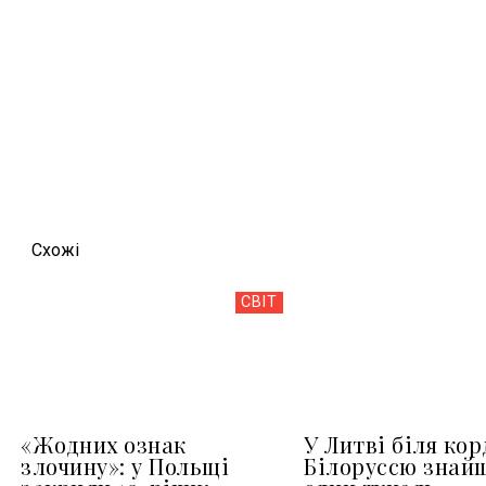
Схожi
СВІТ
«Жодних ознак
У Литві біля кор
злочину»: у Польщі
Білоруссю знай