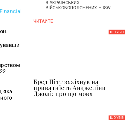
З УКРАЇНСЬКИХ
ВІЙСЬКОВОПОЛОНЕНИХ – ISW
Financial
ЧИТАЙТЕ
он.
ШОУБIЗ
сувавши
тирством
022
Бред Пітт зазіхнув на
приватність Анджеліни
, яка
Джолі: про що мова
дного
ШОУБIЗ