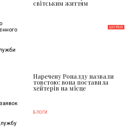
світським життям
о
ШОУБIЗ
оєнного
служби
Наречену Роналду назвали
товстою: вона поставила
хейтерів на місце
 заявок
БЛОГИ
службу