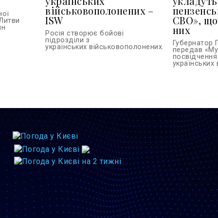
українських
укладуть
військовополонених –
пензенсь
ної
ISW
СВО», що
Литви
ин
них
Росія створює бойові
підрозділи з
Губернатор 
українських військовополонених...
передав «Му
посвідчення
українських в