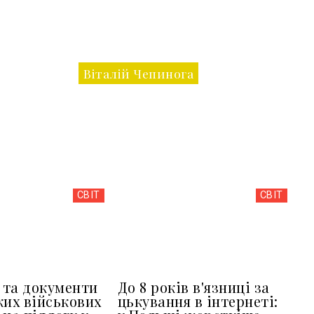
Віталій Чепинога
СВІТ
СВІТ
та документи
До 8 років в'язниці за
ких військових
цькування в інтернеті: