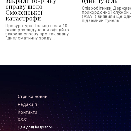
закрили 10-річну
один тунель
справу щодо
Співробітники Держав
Смоленської
прикордонної служби 
катастрофи
(VSAT) виявили ще од
підземний тунель ...
Прокуратура Польщі після 10
років розслідування офіційно
закрила справу про так звану
"дипломатичну зраду...
Стрiчка новин
Редакцiя
Контакти
RSS
Цей дощ надовго!