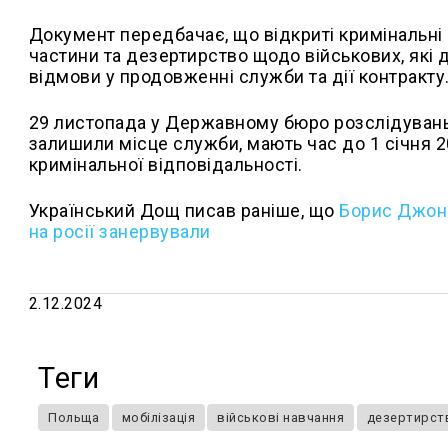
Документ передбачає, що відкриті кримінальн
частини та дезертирство щодо військових, які
відмови у продовженні служби та дії контракту
29 листопада у Державному бюро розслідувань
залишили місце служби, мають час до 1 січня 2
кримінальної відповідальності.
Український Дощ писав раніше, що
Борис Джонс
на росії занервували
2.12.2024
Теги
Польща
мобілізація
військові навчання
дезертирст