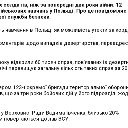
 солдатів, ніж за попередні два роки війни. 12
військових навчань у Польщі. Про це повідомляє
кої служби безпеки.
ть навчання в Польщі як можливість утекти за корд
коментарів щодо випадків дезертирства, переадре
року відкрили 60 тисяч справ, пов’язаних із дезер
ічі перевищує загальну кількість таких справ за 2
ром 123-ї окремої бригади територіальної оборони
в, що за три роки бойових дій у його підрозділі жо
ту Верховної Ради Вадима Івченка, близько 20%
ом повертаються до лав ЗСУ.