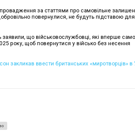
і провадження за статтями про самовільне залише
 добровільно повернулися, не будуть підставою для
.
 заявили, що військовослужбовці, які вперше сам
025 року, щоб повернутися у військо без несення
он закликав ввести британських «миротворців» в 
во