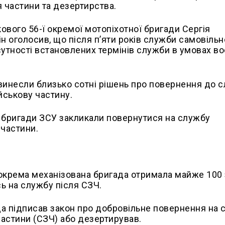
 частини та дезертирства.
ового 56-ї окремої мотопіхотної бригади Сергія
ін оголосив, що після п’яти років служби самовільн
сутності встановлених термінів служби в умовах в
винесли близько сотні рішень про повернення до 
йськову частину.
і бригади ЗСУ закликали повернутися на службу
 частини.
а окрема механізована бригада отримала майже 100
сь на службу після СЗЧ.
 підписав закон про добровільне повернення на 
частини (СЗЧ) або дезертирував.