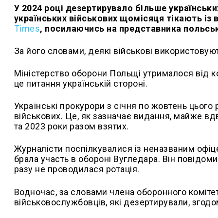
У 2024 році дезертирувало більше українських
українських військових щомісяця тікають із 
Times
, посилаючись на представника польсь
За його словами, деякі військові використовую
Міністерство оборони Польщі утрималося від 
це питання українській стороні.
Українські прокурори з січня по жовтень цього 
військових. Це, як зазначає видання, майже вдв
та 2023 роки разом взятих.
Журналісти поспілкувалися із неназваним офіце
брала участь в обороні Вугледара. Він повідоми
разу не проводилася ротація.
Водночас, за словами члена оборонного коміте
військовослужбовців, які дезертирували, згод