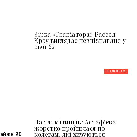
Зірка «Гладіатора» Рассел
Кроу виглядає невпізнавано у
свої 62
ПОДОРОЖІ
На тлі мітингів: Астафʼєва
жорстко пройшлася по
колегам, які хизуються
майже 90