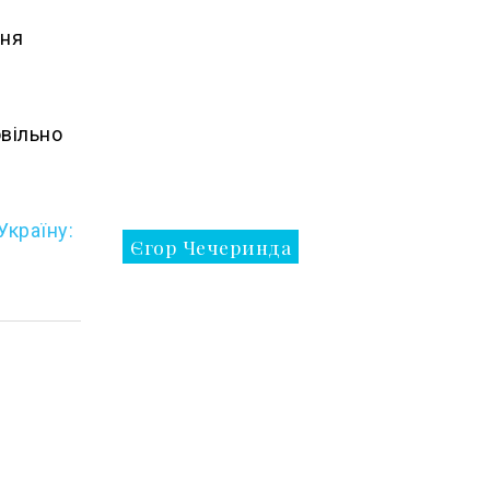
ння
овільно
Україну:
Єгор Чечеринда