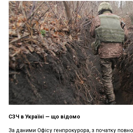
СЗЧ в Україні — що відомо
За даними Офісу генпрокурора, з початку повно