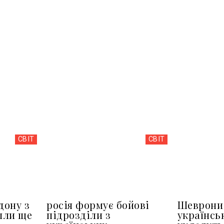
СВІТ
СВІТ
дону з
росія формує бойові
Шеврони 
шли ще
підрозділи з
українсь