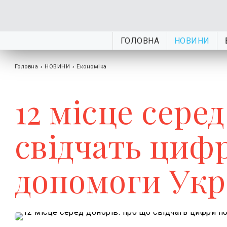
ГОЛОВНА
НОВИНИ
Головна
›
НОВИНИ
›
Економіка
12 місце сере
свідчать циф
допомоги Укр