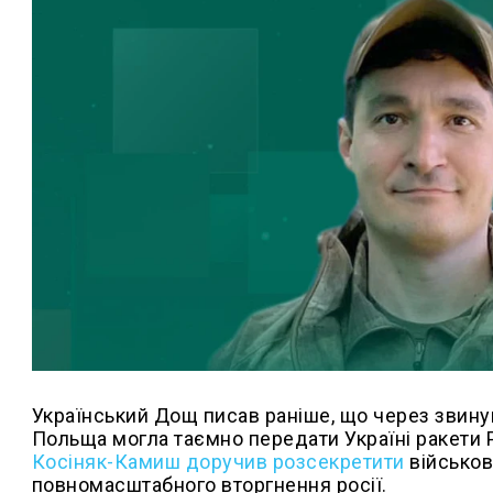
Український Дощ писав раніше, що через звину
Польща могла таємно передати Україні ракети P
Косіняк-Камиш доручив розсекретити
військов
повномасштабного вторгнення росії.