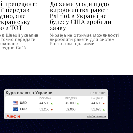
 прецедент:
До зими угоди щодо
ії передав
виробництва ракет
удно, яке
Patriot в Україні не
українську
буде: у США зробили
ю з ТОТ
заяву
уд Швеції ухвалив
Україна не отримає можливості
аточно передати
виробляти ракети для систем
ісковане
Patriot вже цієї зими...
 судно Caffa...