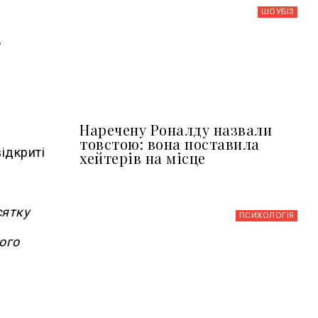
ШОУБIЗ
,
Наречену Роналду назвали
товстою: вона поставила
ідкриті
хейтерів на місце
сятку
ПСИХОЛОГІЯ
ого