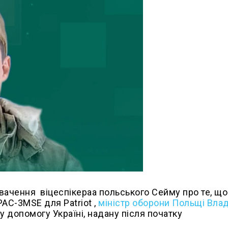
вачення віцеспікераа польського Сейму про те, що
AC-3MSE для Patriot ,
міністр оборони Польщі Вла
у допомогу Україні, надану після початку