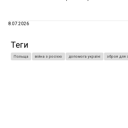
8.07.2026
Теги
Польща
війна з росією
допомога україні
зброя для 