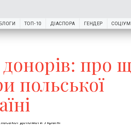
БЛОГИ
ТОП-10
ДІАСПОРА
ГЕНДЕР
СОЦІУМ
д донорів: про 
ри польської
аїні