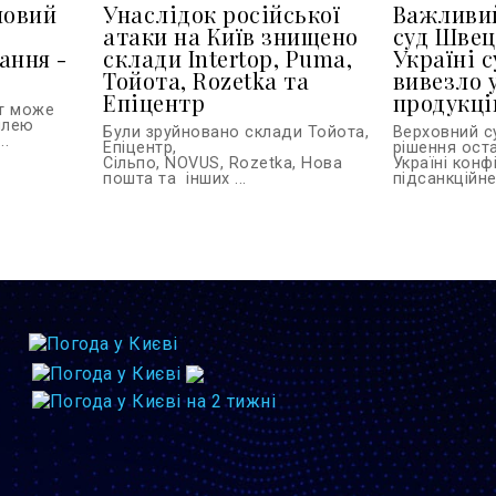
новий
Унаслідок російської
Важливий
атаки на Київ знищено
суд Швец
ання -
склади Intertop, Puma,
Україні с
Тойота, Rozetka та
вивезло 
Епіцентр
продукці
іт може
илею
Були зруйновано склади Тойота,
Верховний с
..
Епіцентр,
рішення ост
Сільпо, NOVUS, Rozetka, Нова
Україні конф
пошта та інших ...
підсанкційне