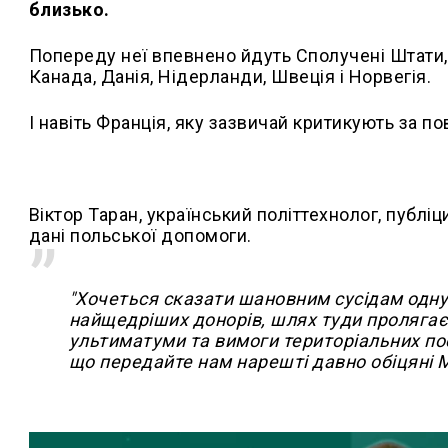
близько.
Попереду неї впевнено йдуть Сполучені Штати, 
Канада, Данія, Нідерланди, Швеція і Норвегія.
І навіть Франція, яку зазвичай критикують за по
Віктор Таран,
український політтехнолог, публі
дані польської допомоги.
"Хочеться сказати шановним сусідам одну 
найщедріших донорів, шлях туди пролягає
ультиматуми та вимоги територіальних пос
що передайте нам нарешті давно обіцяні Мі