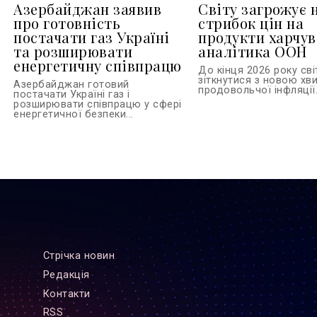
Азербайджан заявив
Світу загрожує 
про готовність
стрибок цін на
постачати газ Україні
продукти харчув
та розширювати
аналітика ООН
енергетичну співпрацю
До кінця 2026 року св
зіткнутися з новою хв
Азербайджан готовий
продовольчої інфляції.
постачати Україні газ і
розширювати співпрацю у сфері
енергетичної безпеки...
Стрiчка новин
Редакцiя
Контакти
RSS