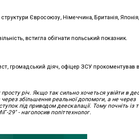
структури Євросоюзу, Німеччина, Британія, Японія
вільність, встигла обігнати польський показник.
цист, громадський діяч, офіцер ЗСУ прокоментував в
просту річ. Якщо так сильно хочеться увійти в де
 через збільшення реальної допомоги, а не через
тупок під приводом деескалації. Тому почніть із т
Г-29" - наголосив політтехнолог.