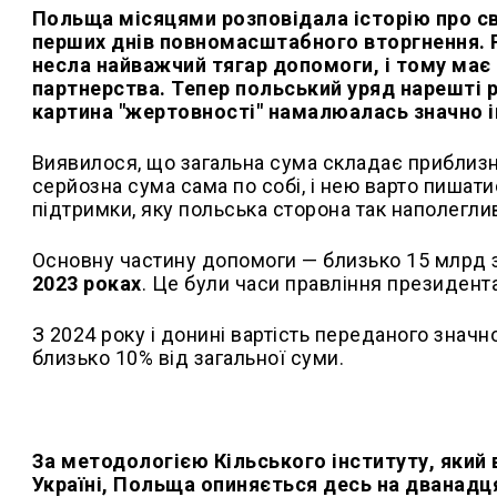
Польща місяцями розповідала історію про св
перших днів повномасштабного вторгнення. 
несла найважчий тягар допомоги, і тому має
партнерства. Тепер польський уряд нарешті р
картина "жертовності" намалюалась значно і
Виявилося, що загальна сума складає приблизн
серйозна сума сама по собі, і нею варто пишати
підтримки, яку польська сторона так наполегли
Основну частину допомоги — близько 15 млрд з
2023 роках
. Це були часи правління президент
З 2024 року і донині вартість переданого значн
близько 10% від загальної суми.
За методологією Кільського інституту, який
Україні, Польща опиняється десь на дванадця