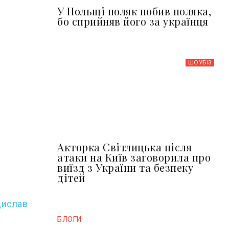
У Польщі поляк побив поляка,
бо сприйняв його за українця
ШОУБIЗ
Акторка Світлицька після
атаки на Київ заговорила про
виїзд з України та безпеку
дітей
дислав
БЛОГИ