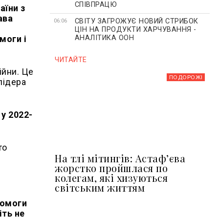
СПІВПРАЦЮ
аїни з
ава
СВІТУ ЗАГРОЖУЄ НОВИЙ СТРИБОК
06:06
ЦІН НА ПРОДУКТИ ХАРЧУВАННЯ -
моги і
АНАЛІТИКА ООН
ЧИТАЙТЕ
ійни. Це
ПОДОРОЖІ
лідера
"
у 2022-
то
На тлі мітингів: Астафʼєва
жорстко пройшлася по
колегам, які хизуються
світським життям
помоги
іть не