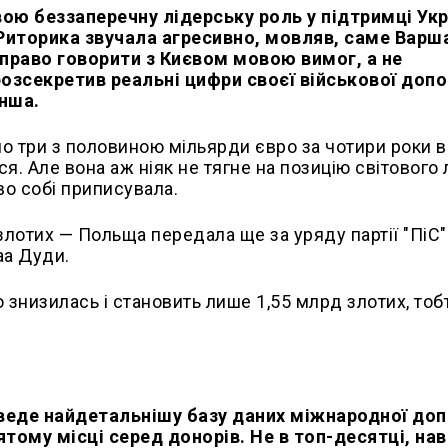
ою беззаперечну лідерську роль у підтримці Укр
Риторика звучала агресивно, мовляв, саме Варш
 право говорити з Києвом мовою вимог, а не
озсекретив реальні цифри своєї військової допо
нша.
о три з половиною мільярди євро за чотири роки в
ся. Але вона аж ніяк не тягне на позицію світового 
во собі приписувала.
лотих — Польща передала ще за уряду партії "ПіС
аа Дуди.
о знизилась і становить лише 1,55 млрд злотих, тоб
 веде найдетальнішу базу даних міжнародної до
тому місці серед донорів. Не в топ-десятці, нав