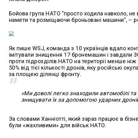
Бойова група НАТО "просто ходила навколо, н
намети та розміщаючи броньовані машини", – ро
Як пише
WSJ
, команда з 10 українців вдало ко
імітували знищення 17 бронемашин і завдали 30
проти підрозділів НАТО на території менше ніж
50% від тієї кількості дронів, яку російські ок
за площею ділянці фронту.
«Ми доволі легко знаходили автомобілі та 
знищувати їх за допомогою ударних дронів
За словами Ханніотті, який зараз працює в бізн
були «жахливими» для військ НАТО.