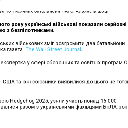
лого року українські військові показали серйозні
бою з безпілотниками.
їнських військових зміг розгромити два батальйони
ька газета
The Wall Street Journal
.
експертка у сфері оборонних та освітніх програм 
и - США та їхні союзники виявилися до цього не гот
звою Hedgehog 2025, узяли участь понад 16 000
нувалися разом з українськими фахівцями БпЛА, зо