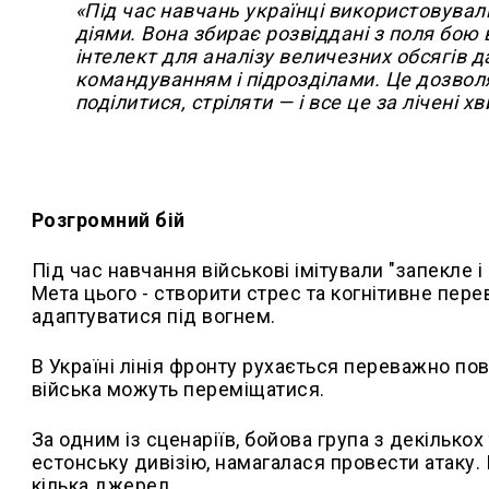
«Під час навчань українці використовувал
діями. Вона збирає розвіддані з поля бою
інтелект для аналізу величезних обсягів д
командуванням і підрозділами. Це дозвол
поділитися, стріляти — і все це за лічені 
Розгромний бій
Під час навчання військові імітували "запекле 
Мета цього - створити стрес та когнітивне пер
адаптуватися під вогнем.
В Україні лінія фронту рухається переважно пов
війська можуть переміщатися.
За одним із сценаріїв, бойова група з декілько
естонську дивізію, намагалася провести атаку.
кілька джерел.