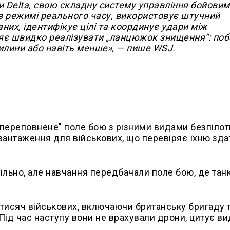
и Delta, свою складну систему управління бойови
 в режимі реального часу, використовує штучний
аних, ідентифікує цілі та координує удари між
яє швидко реалізувати „ланцюжок знищення“: поб
хвилини або навіть менше», — пише WSJ.
і переповнене" поле бою з різними видами безпілот
евантаження для військових, що перевіряє їхню зда
ільно, але навчання передбачали поле бою, де танк
х тисяч військових, включаючи британську бригаду 
 Під час наступу вони не врахували дрони, цитує в