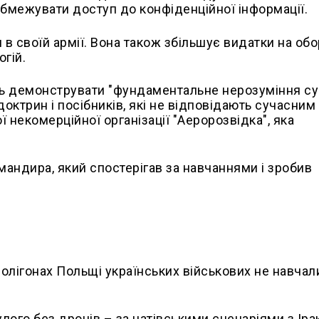
обмежувати доступ до конфіденційної інформації.
в своїй армії. Вона також збільшує видатки на обо
огій.
ть демонструвати "фундаментальне нерозуміння с
доктрин і посібників, які не відповідають сучасним
ї некомерційної організації "Аеророзвідка", яка
мандира, який спостерігав за навчаннями і зробив
полігонах Польщі українських військових не навчал
улого без дронів – за натівськими сценаріями з Іра