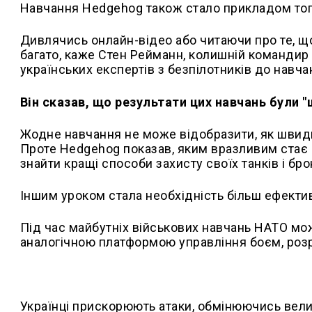
Навчання Hedgehog також стало прикладом того,
Дивлячись онлайн-відео або читаючи про те, що
багато, каже Стен Рейманн, колишній командир 
українських експертів з безпілотників до навча
Він сказав, що результати цих навчань були 
Жодне навчання не може відобразити, як швидко
Проте Hedgehog показав, яким вразливим стає 
знайти кращі способи захисту своїх танків і бр
Іншим уроком стала необхідність більш ефективн
Під час майбутніх військових навчань НАТО мо
аналогічною платформою управління боєм, розр
Українці прискорюють атаки, обмінюючись вел