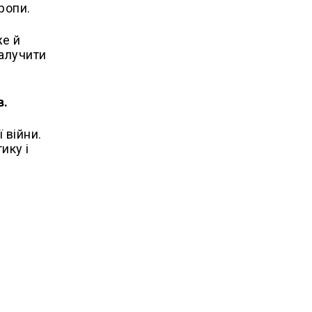
ропи.
же й
залучити
в.
 війни.
ику і