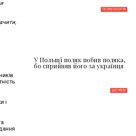
ми
ПСИХОЛОГІЯ
ачити,
У Польщі поляк побив поляка,
бо сприйняв його за українця
ників.
тність
ШОУБIЗ
и і
та
идання