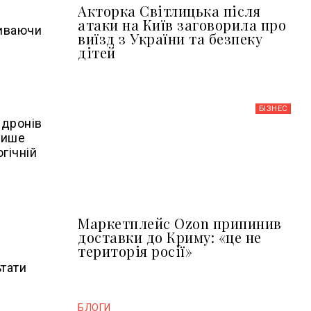
Акторка Світлицька після
атаки на Київ заговорила про
биваючи
виїзд з України та безпеку
дітей
БІЗНЕС
 дронів
лише
огічній
Маркетплейс Ozon припинив
доставки до Криму: «це не
територія росії»
ьтати
БЛОГИ