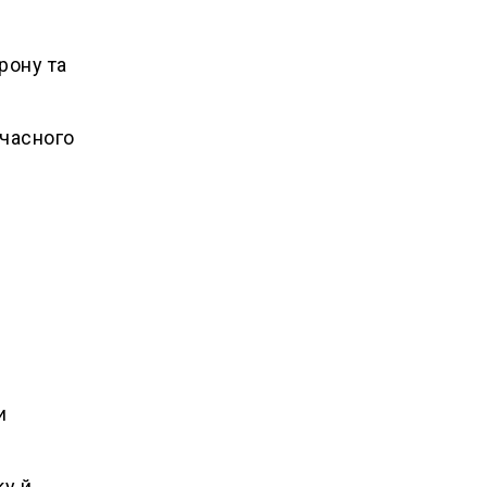
рону та
учасного
и
ку й