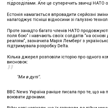
підрозділами. Але це суперечить звичці НАТО 
Естонія намагається впровадити серйозні зміни 
налагоджує тісніші відносини зі галуззю технол
Проте занадто багато членів НАТО продовжую
поля бою" і навчають своїх солдатів "на основі 
реаліям", зазначила Марія Лемберг з українсько
підтримувала розробку Delta.
Кілька джерел розповіли історію про одного ко
висновок:
"Ми в дупі".
BBC News Україна раніше писала про те, що на 
воювати дронами.
Військові нарікали, що їх готували до війни мин