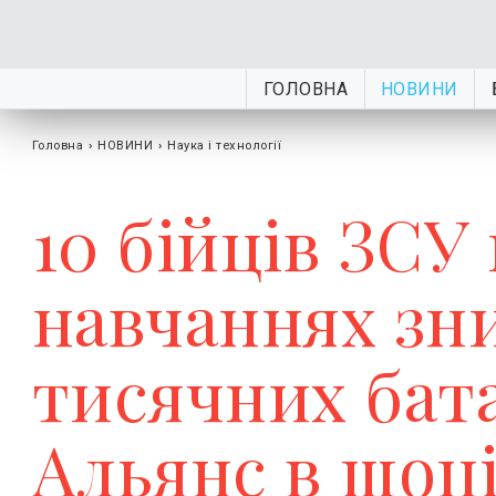
ГОЛОВНА
НОВИНИ
Головна
›
НОВИНИ
›
Наука і технології
10 бійців ЗСУ
навчаннях зн
тисячних бат
Альянс в шоц