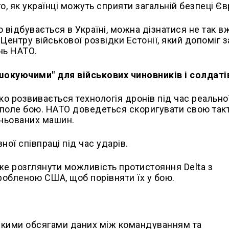
 як українці можуть сприяти загальній безпеці Єв
 відбувається в Україні, можна дізнатися не так в
Центру військової розвідки Естонії, який допоміг 
нь НАТО.
"шокуючими" для військових чиновників і солдаті
 розвивається технологія дронів під час реальної
поле бою. НАТО доведеться скоригувати свою такт
оньованих машин.
ої співпраці під час ударів.
же розглянути можливість протистояння Delta з
обленою США, щоб порівняти їх у бою.
икими обсягами даних між командуванням та