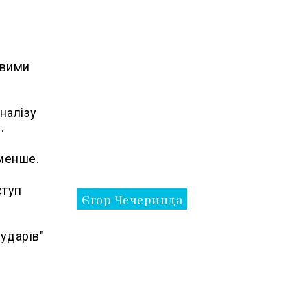
овими
налізу
.
 менше.
ступ
Єгор Чечеринда
ударів"