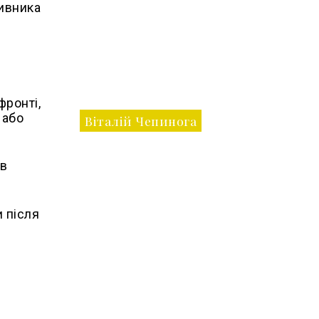
тивника
фронті,
 або
Віталій Чепинога
 в
и після