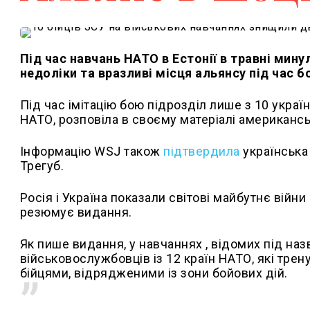
Під час навчань НАТО в Естонії в травні мину
недоліки та вразливі місця альянсу під час 
Під час імітацію бою підрозділ лише з 10 укра
НАТО, розповіла в своєму матеріалі американс
Інформацію WSJ також
підтвердила
українська 
Трегуб.
Росія і Україна показали світові майбутнє війн
резюмує видання.
Як пише видання, у навчаннях , відомих під на
військовослужбовців із 12 країн НАТО, які тре
бійцями, відрядженими із зони бойових дій.