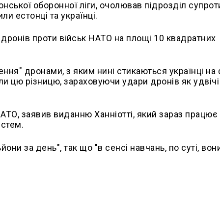
тонської оборонної ліги, очолював підрозділ супро
и естонці та українці.
0 дронів проти військ НАТО на площі 10 квадратних
ння" дронами, з яким нині стикаються українці на 
и цю різницю, зараховуючи удари дронів як удвічі
АТО, заявив виданню Ханніотті, який зараз працює
истем.
ни за день", так що "в сенсі навчань, по суті, вон