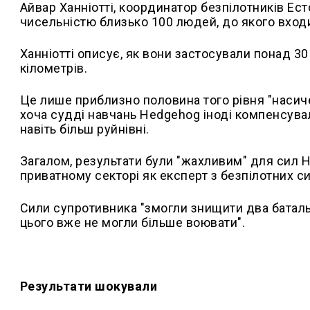
Айвар Ханніотті, координатор безпілотників Ес
чисельністю близько 100 людей, до якого входил
Ханніотті описує, як вони застосували понад 3
кілометрів.
Це лише приблизно половина того рівня "насиче
хоча судді навчань Hedgehog іноді компенсувал
навіть більш руйнівні.
Загалом, результати були "жахливим" для сил Н
приватному секторі як експерт з безпілотних с
Сили супротивника "змогли знищити два батальйо
цього вже не могли більше воювати".
Результати шокували