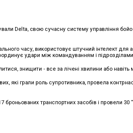
ували Delta, свою сучасну систему управління бой
ального часу, використовує штучний інтелект для а
 координує удари між командуванням і підрозділами
итися, знищити - все за лічені хвилини або навіть
вих, які грали роль супротивника, провела контрна
7 броньованих транспортних засобів і провели 30 "