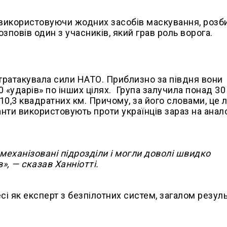
е використовуючи жодних засобів маскування, роз
зповів один з учасників, який грав роль ворога.
нтратакувала сили НАТО. Приблизно за півдня вони
 «ударів» по інших цілях. Група залучила понад 30
 10,3 квадратних км. Причому, за його словами, це 
упанти використовують проти українців зараз на анал
механізовані підрозділи і могли доволі швидко
», — сказав Ханніотті.
есі як експерт з безпілотних систем, загалом резул