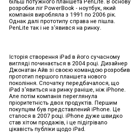
більш потужного планшета PenLite. В основу
розробки ліг PowerBook - ноутбук, який
компанія виробляла з 1991 по 2006 рік.
Однак далі прототипу справа не пішла.
PenLite так і не з'явився на ринку.
Історія створення iPad в його сучасному
вигляді починається в 2004 році. Дизайнер
Джонатан Айв зі своєю командою розробив
прототип першого планшета нового
покоління. Спочатку передбачалося, що
iPad з'явиться на ринку раніше, ніж iPhone.
Але потім компанія переглянула
пріоритетність двох продуктів. Першим
покупцям був представлений iPhone. Це
сталося в 2007 році. iPhone дуже швидко
став хітом продажів, і це підігрівало
цікавість публіки щодо iPad.