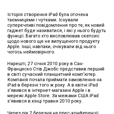
Історія створення iPad була оточена
таємницями і чутками. Існували
суперечливі повідомлення про те, як новий
гаджет буде називатися, і які у нього будуть
функції. Багато хто висловлював скепсис
щодо нового ще не випущеного продукту
Apple. Інші, навпаки, очікували від нього
чогось неймовірного.
Нарешті, 27 січня 2010 року в Сан-
Франциско Стів Джобс представив перший
в світі сучасний планшетний комп'ютер.
Компанія почала приймати замовлення на
iPad в березні того ж року. А в квітні iPad
з'явився в інтернет-магазині Apple і в
мережі Apple Store. За межами США iPad
з'явився в кінці травня 2010 року.
Через рік 2 березня на прес-конференції