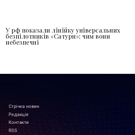
У рф показали лінійку універсальних
безпілотників «Сатурн»: чим вони
небезпечні
Стрiчка новин
Редакцiя
Контакти
RSS