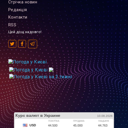
Стрiчка новин
Редакцiя
Контакти
RSS
Цей дощ надовго!