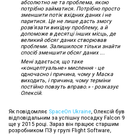
абсолютно не та проблема, якою
потрібно займатися. Потрібно просто
зменшити потік вхідних даних і не
паритися. Це не лише дасть змогу
розв'язати вихідну проблему, а й
допоможе в десятці інших місць, де
великий обсяг даних створював
проблеми. Залишилося тільки знайти
спосіб зменшити обсяг даних ...
Мені здається, що таке
«концептуальне» мислення - це
одночасно і причина, чому у Маска
виходить, і причина, чому терміни
постійно повзуть вправо.» - розказує
Олексій.
Як повідомляє
SpaceOn Ukraine
, Олексій був
відповідальним за успішну посадку Falcon 9
ще у 2015 році. Зараз він працює старшим
розробником ПЗ у групі Flight Software,