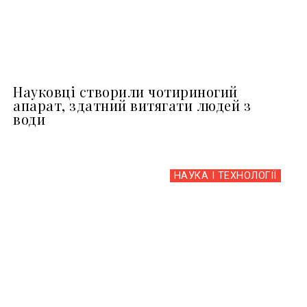
Науковці створили чотириногий
апарат, здатний витягати людей з
води
НАУКА І ТЕХНОЛОГІЇ