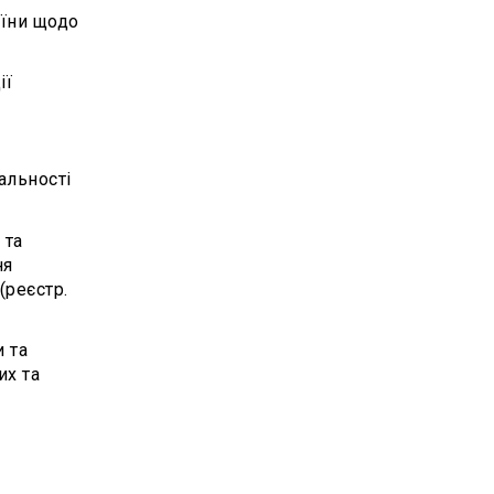
аїни щодо
ії
альності
 та
ня
(реєстр.
 та
их та