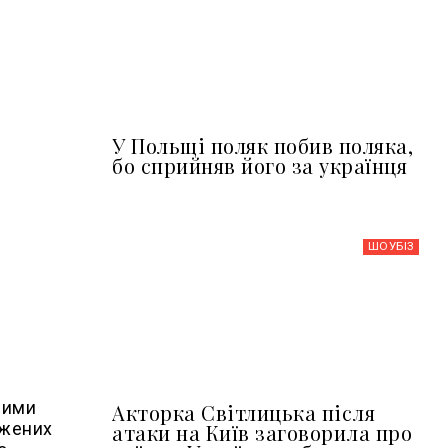
У Польщі поляк побив поляка,
бо сприйняв його за українця
ШОУБIЗ
ними
Акторка Світлицька після
джених
атаки на Київ заговорила про