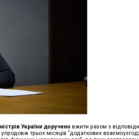
ністрів України доручено
вжити разом з відповід
) упродовж трьох місяців "додаткових взаємоузго