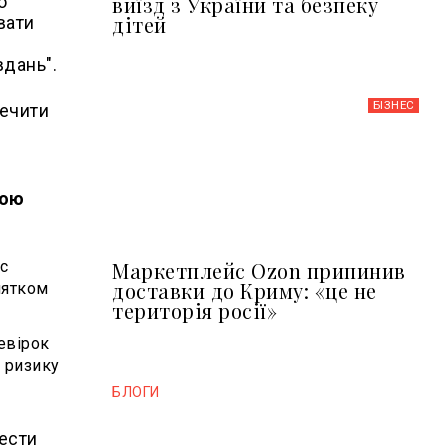
виїзд з України та безпеку
о
дітей
вати
вдань".
БІЗНЕС
печити
бою
с
Маркетплейс Ozon припинив
доставки до Криму: «це не
нятком
територія росії»
евірок
м ризику
БЛОГИ
ести