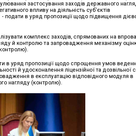
егулювання застосування заходів державного нагл
егативного впливу на діяльність суб'єктів
 - подати в уряд пропозиції щодо підвищення дієв
алізувати комплекс заходів, спрямованих на впро
ляду й контролю та запровадження механізму оцін
(контролю).
ти в уряд пропозиції щодо спрощення умов веден
ьності й удосконалення ліцензійної та дозвільної 
ровадження в експлуатацію відповідного модуля в
ого нагляду (контролю).