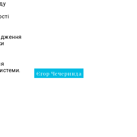
яду
ості
вадження
ки
ня
системи.
Єгор Чечеринда