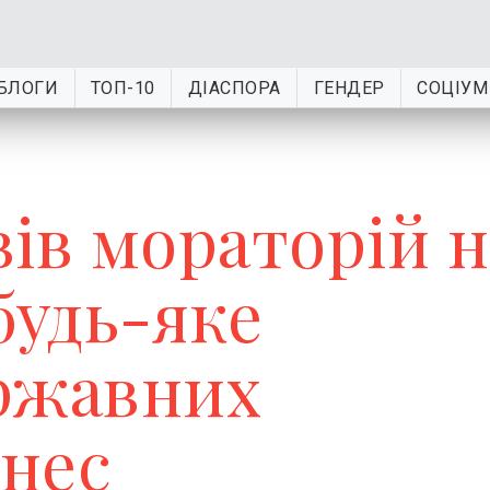
БЛОГИ
ТОП-10
ДІАСПОРА
ГЕНДЕР
СОЦІУМ
ів мораторій н
будь-яке
ржавних
знес