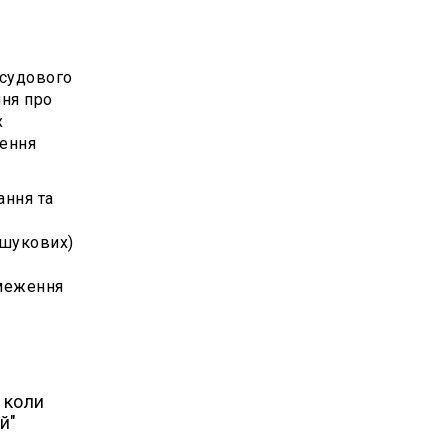
осудового
ння про
х
щення
ання та
зшукових)
бмеження
 коли
й"