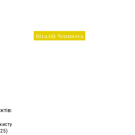
Віталій Чепинога
ктів:
хисту
25)