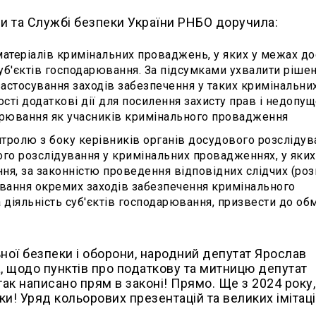
їни та Службі безпеки України РНБО доручила:
матеріалів кримінальних проваджень, у яких у межах д
суб'єктів господарювання. За підсумками ухвалити ріше
застосування заходів забезпечення у таких кримінальни
ості додаткові дії для посилення захисту прав і недопу
дарювання як учасників кримінального провадження
тролю з боку керівників органів досудового розслідув
вого розслідування у кримінальних провадженнях, у яких
ння, за законністю проведення відповідних слідчих (ро
сування окремих заходів забезпечення кримінального
діяльність суб'єктів господарювання, призвести до о
ої безпеки і оборони, народний депутат Ярослав
, щодо пунктів про податкову та митницю депутат
так написано прям в законі! Прямо. Ще з 2024 року,
и! Уряд кольорових презентацій та великих імітаці