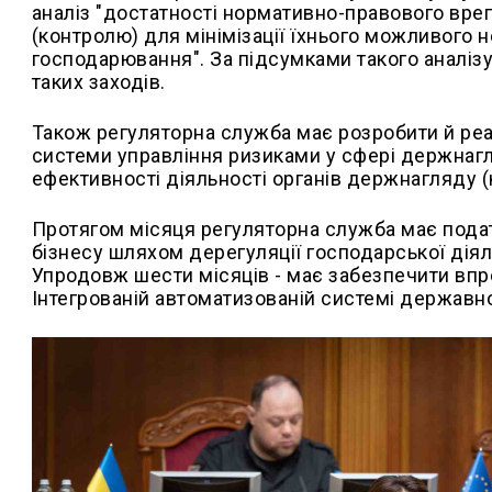
аналіз "достатності нормативно-правового вр
(контролю) для мінімізації їхнього можливого н
господарювання". За підсумками такого аналізу
таких заходів.
Також регуляторна служба має розробити й ре
системи управління ризиками у сфері держнаг
ефективності діяльності органів держнагляду 
Протягом місяця регуляторна служба має пода
бізнесу шляхом дерегуляції господарської діял
Упродовж шести місяців - має забезпечити вп
Інтегрованій автоматизованій системі державн