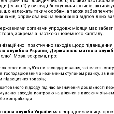
ивів фізичних і юридичних осіб, до яких застосован
ди (санкції) у вигляді блокування активів, активізу
в, що належать таким особам, а також забезпечити
нізмів, спрямованих на виконання відповідних за
 державними органами упродовж місяця має забез
есторів, зокрема з часткою іноземного капіталу.
нізаційних і практичних заходів щодо підвищення
ою службою України, Державною митною служ
олю". Мова, зокрема, про:
к стосовно суб'єктів господарювання, які мають стату
тів господарювання з незначним ступенем ризику, за ви
ом підакцизних товарів;
єнтованого підходу під час визначення доцільності пер
ямування заходів контролю на ділянки з високим рівне
або контрабанди
торна служба України
має впродовж місяця пров