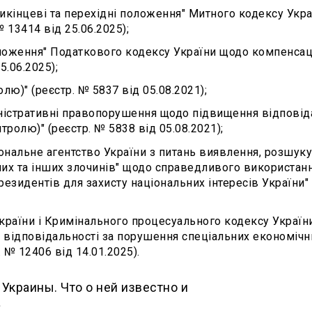
рикінцеві та перехідні положення" Митного кодексу Укр
 13414 від 25.06.2025);
оложення" Податкового кодексу України щодо компенсац
5.06.2025);
ю)" (реєстр. № 5837 від 05.08.2021);
іністративні правопорушення щодо підвищення відповід
ролю)" (реєстр. № 5838 від 05.08.2021);
ональне агентство України з питань виявлення, розшуку
их та інших злочинів" щодо справедливого використан
резидентів для захисту національних інтересів України" 
країни і Кримінального процесуального кодексу України
я відповідальності за порушення спеціальних економічн
 № 12406 від 14.01.2025).