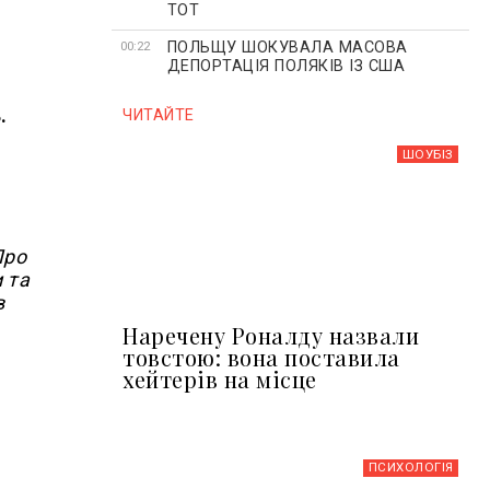
ТОТ
ПОЛЬЩУ ШОКУВАЛА МАСОВА
00:22
ДЕПОРТАЦІЯ ПОЛЯКІВ ІЗ США
.
ЧИТАЙТЕ
ШОУБIЗ
Про
 та
в
Наречену Роналду назвали
товстою: вона поставила
хейтерів на місце
ПСИХОЛОГІЯ