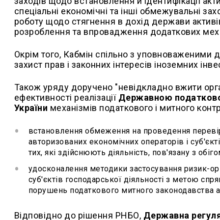
заходів щодо встановлення й ідентифікації акт
спеціальні економічні та інші обмежувальні захо
роботу щодо стягнення в дохід держави активі
розроблення та впровадження додаткових меха
Окрім того, Кабмін спільно з уповноваженими
захист прав і законних інтересів іноземних інв
Також уряду доручено "невідкладно вжити орга
ефективності реалізації
Державною податков
України
механізмів податкового і митного контр
встановлення обмеження на проведення перевіро
авторизованих економічних операторів і суб'єк
тих, які здійснюють діяльність, пов'язану з обіг
удосконалення методики застосування ризик-орі
суб'єктів господарської діяльності з метою спр
порушень податкового митного законодавства 
Відповідно до рішення РНБО,
Державна регуля