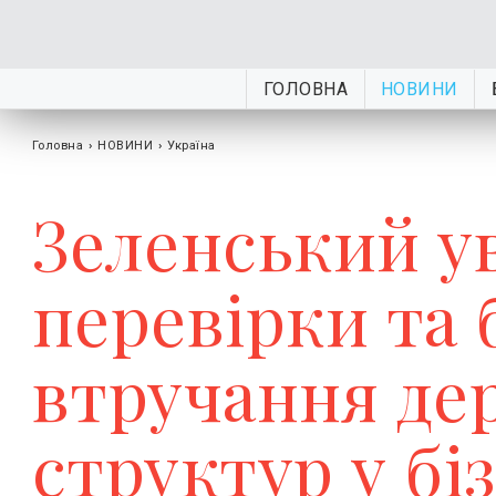
ГОЛОВНА
НОВИНИ
Головна
›
НОВИНИ
›
Україна
Зеленський ув
перевірки та 
втручання де
структур у бі