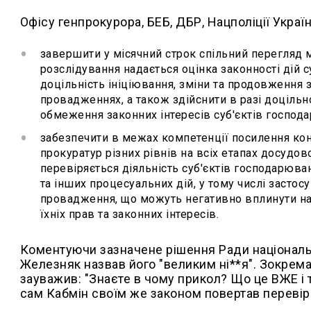
Офісу генпрокурора, БЕБ, ДБР, Нацполіції Укра
завершити у місячний строк спільний перегляд 
розслідування надається оцінка законності дій 
доцільність ініціювання, зміни та продовження 
провадженнях, а також здійснити в разі доцільн
обмеження законних інтересів суб'єктів госпо
забезпечити в межах компетенції посилення кон
прокуратур різних рівнів на всіх етапах досудо
перевіряється діяльність суб'єктів господарюва
та інших процесуальних дій, у тому числі засто
провадження, що можуть негативно вплинути на 
їхніх прав та законних інтересів.
Коментуючи зазначене рішення Ради національн
Железняк назвав його "великим ні**я". Зокрема
зауважив: "Знаєте в чому прикол? Що це ВЖЕ і 
сам Кабмін своїм же законом повертав перевірк