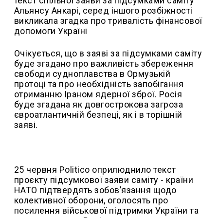
текст спільної заяви за підсумками саміту
Альянсу Анкарі, серед іншого розбіжності
викликала згадка про тривалість фінансової
допомоги Україні
Очікується, що в заяві за підсумками саміту
буде згадано про важливість збереження
свободи судноплавства в Ормузькій
протоці та про необхідність запобігання
отриманню Іраном ядерної зброї. Росія
буде згадана як довгострокова загроза
євроатлантичній безпеці, як і в торішній
заяві.
25 червня Politico оприлюднило текст
проєкту підсумкової заяви саміту - країни
НАТО підтвердять зобов’язання щодо
колективної оборони, оголосять про
посилення військової підтримки України та