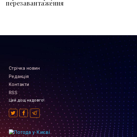
перезавантаження
Стрiчка новин
Редакцiя
Контакти
RSS
Цей дощ надовго!