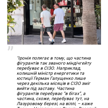
"Іронія полягає в тому, що частина
фігурантів так званого міндічгейту
перебуває в СІЗО. Наприклад,
колишній міністр енергетики та
юстиції Герман Галущенко лише
через декілька місяців в СІЗО зміг
вийти під заставу. Частина
фігурантів перебуває “в бігах”, а
частина, схоже, перебуває тут, на
Лазуровому березі, на віллі, – каже