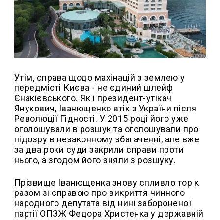
Утім, справа щодо махінацій з землею у
передмісті Києва - не єдиний шлейф
Єнакієвського. Як і президент-утікач
Янукович, Іванющенко втік з України після
Революції Гідності. У 2015 році його уже
оголошували в розшук та оголошували про
підозру в незаконному збагаченні, але вже
за два роки суди закрили справи проти
нього, а згодом його зняли з розшуку.
Прізвище Іванющенка знову спливло торік
разом зі справою про викриття чинного
народного депутата від нині забороненої
партії ОПЗЖ Федора Христенка у державній