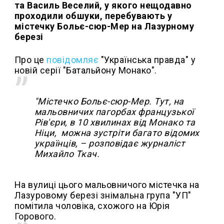
та Василь Веселий, у якого нещодавно
проходили обшуки, перебувають у
містечку Больє-сюр-Мер на Лазурному
березі
Про це
повідомляє
"Українська правда" у
новій серії "Батальйону Монако".
"Містечко Больє-сюр-Мер. Тут, на
мальовничих пагорбах французької
Рів'єри, в 10 хвилинах від Монако та
Ніци, можна зустріти багато відомих
українців, – розповідає журналіст
Михайло Ткач.
На вулиці цього мальовничого містечка на
Лазуровому березі знімальна група "УП"
помітила чоловіка, схожого на Юрія
Горового.