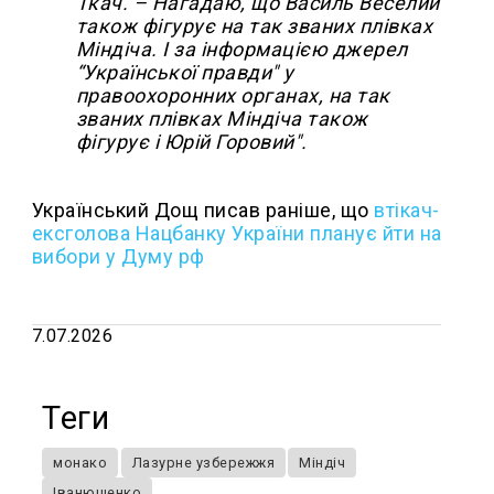
Ткач. – Нагадаю, що Василь Веселий
також фігурує на так званих плівках
Міндіча. І за інформацією джерел
“Української правди" у
правоохоронних органах, на так
званих плівках Міндіча також
фігурує і Юрій Горовий".
Український Дощ писав раніше, що
втікач-
ексголова Нацбанку України планує йти на
вибори у Думу рф
7.07.2026
Теги
монако
Лазурне узбережжя
Міндіч
Іванющенко