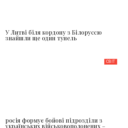
У Литві біля кордону з Білоруссю
знайшли ще один тунель
СВІТ
росія формує бойові підрозділи з
українських військовополонених –