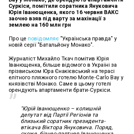
Суркіси, помітили соратника Януковича
Юрія Іванющенка, якого 16 червня ВАКС
заочно взяв під варту за махінації з
землею на 160 млн грн
Про це
повідомляє
"Українська правда" у
новій серії "Батальйону Монако".
Журналіст Михайло Ткач помітив Юрія
Іванющенка, більше відомого в Україні за
прізвиськом Юра Єнакієвський на терасі
елітного пляжного готелю Monte-Carlo Bay у
князівстві Монако. Саме в цьому готелі
орендують апартаменти брати-Суркіси.
"Юрій Іванющенко – колишній
депутат від Партії Регіонів та
близький соратник президента-
втікача Віктора Януковича. Поряд,
схоже, бізнес-партнер Іванющенка