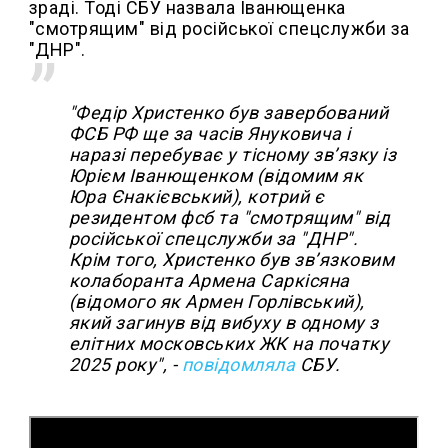
зраді. Тоді СБУ назвала Іванющенка
"смотрящим" від російської спецслужби за
"ДНР".
"Федір Христенко був завербований
ФСБ РФ ще за часів Януковича і
наразі перебуває у тісному зв’язку із
Юрієм Іванющенком (відомим як
Юра Єнакієвський), котрий є
резидентом фсб та "смотрящим" від
російської спецслужби за "ДНР".
Крім того, Христенко був зв’язковим
колаборанта Армена Саркісяна
(відомого як Армен Горлівський),
який загинув від вибуху в одному з
елітних московських ЖК на початку
2025 року", -
повідомляла
СБУ.