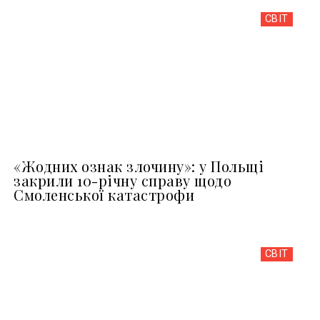
СВІТ
«Жодних ознак злочину»: у Польщі
закрили 10-річну справу щодо
Смоленської катастрофи
СВІТ