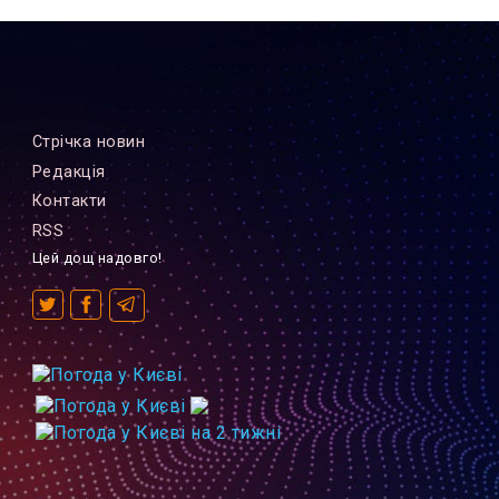
Стрiчка новин
Редакцiя
Контакти
RSS
Цей дощ надовго!