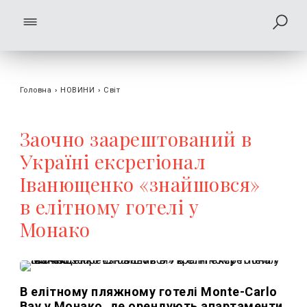
Головна
›
НОВИНИ
›
Світ
Заочно заарештований в
Україні ексрегіонал
Іванющенко «знайшовся»
в елітному готелі у
Монако
В елітному пляжному готелі Monte-Carlo
Bay у Монако, де орендують апартаменти