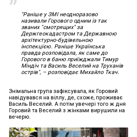
"Раніше у ЗМІ неодноразово
називали Горового одним із так
званих "смотрящих" за
Держгеокадастром та Державною
архітектурно-будівельною
інспекцією. Раніше Українська
правда розповідала, як саме до
Горового в баню приїжджали Тимур
Міндіч та Василь Веселий на Труханів
острів", – розповідає Михайло Ткач.
Знімальна група зафіксувала, як Горовий
навідувався на віллу, де, схоже, проживає
Василь Веселий. А потім увечері того ж дня
Горовий та Веселий з жінками вирушили на
вечерю.