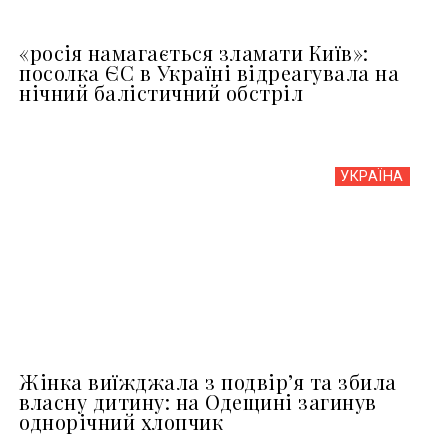
«росія намагається зламати Київ»:
посолка ЄС в Україні відреагувала на
нічний балістичний обстріл
УКРАЇНА
Жінка виїжджала з подвір’я та збила
власну дитину: на Одещині загинув
однорічний хлопчик