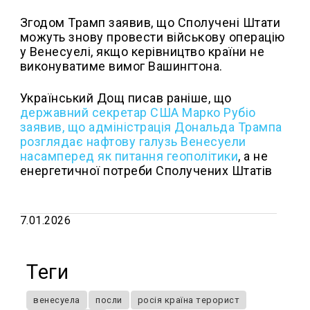
Згодом Трамп заявив, що Сполучені Штати
можуть знову провести військову операцію
у Венесуелі, якщо керівництво країни не
виконуватиме вимог Вашингтона.
Український Дощ писав раніше, що
державний секретар США Марко Рубіо
заявив, що адміністрація Дональда Трампа
розглядає нафтову галузь Венесуели
насамперед як питання геополітики
, а не
енергетичної потреби Сполучених Штатів
7.01.2026
Теги
венесуела
посли
росія країна терорист