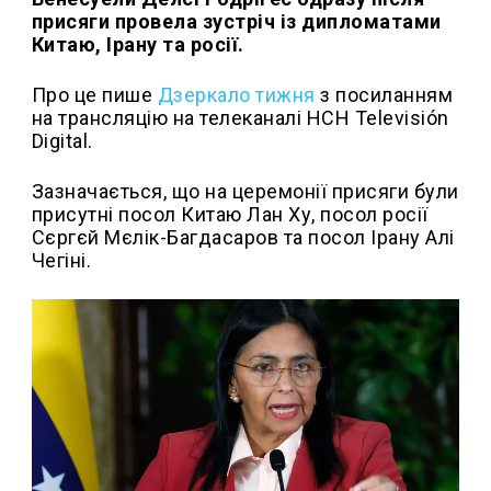
присяги провела зустріч із дипломатами
Китаю, Ірану та росії.
Про це пише
Дзеркало тижня
з посиланням
на трансляцію на телеканалі HCH Televisión
Digital.
Зазначається, що на церемонії присяги були
присутні посол Китаю Лан Ху, посол росії
Сєргєй Мєлік-Багдасаров та посол Ірану Алі
Чегіні.