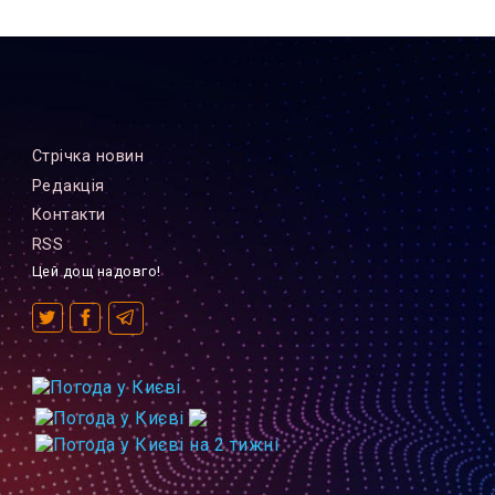
Стрiчка новин
Редакцiя
Контакти
RSS
Цей дощ надовго!