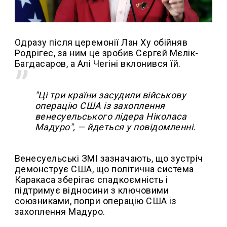
Одразу після церемонії Лан Ху обійняв
Родрігес, за ним це зробив Сєргєй Мєлік-
Багдасаров, а Алі Чегіні вклонився їй.
"Ці три країни засудили військову
операцію США із захоплення
венесуельського лідера Ніколаса
Мадуро", — йдеться у повідомленні.
Венесуельські ЗМІ зазначають, що зустріч
демонструє США, що політична система
Каракаса зберігає спадкоємність і
підтримує відносини з ключовими
союзниками, попри операцію США із
захоплення Мадуро.