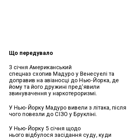
Що передувало
3 січня Американський
спецназ схопив Мадуро у Венесуелі та
доправив на авіаносці до Нью-Йорка, де
йому та його дружині пред'явили
звинувачення у наркотероризмі.
У Нью-Йорку Мадуро вивели з літака, після
чого повезли до СІЗО у Брукліні.
У Нью-Йорку 5 січня щодо
нього відбулося засідання суду, куди