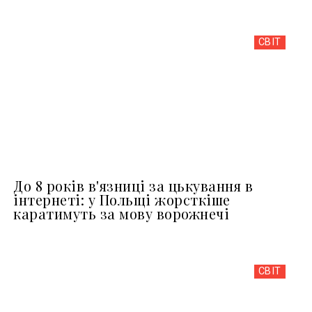
СВІТ
До 8 років в'язниці за цькування в
інтернеті: у Польщі жорсткіше
каратимуть за мову ворожнечі
СВІТ