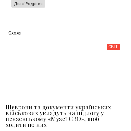
Делсі Родрігес
Схожi
СВІТ
Шеврони та документи українських
військових укладуть на підлогу у
пензенському «Музеї СВО», щоб
ходити по них