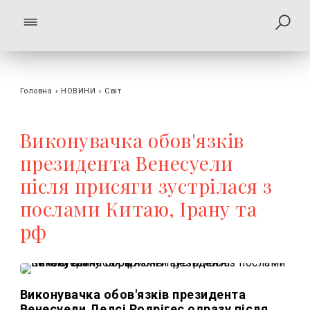
Головна
›
НОВИНИ
›
Світ
Виконувачка обов'язків
президента Венесуели
після присяги зустрілася з
послами Китаю, Ірану та
рф
Виконувачка обов'язків президента
Венесуели Делсі Родрігес одразу після