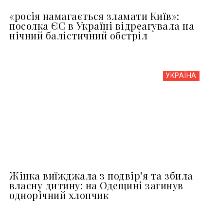
«росія намагається зламати Київ»:
посолка ЄС в Україні відреагувала на
нічний балістичний обстріл
УКРАЇНА
Жінка виїжджала з подвір’я та збила
власну дитину: на Одещині загинув
однорічний хлопчик