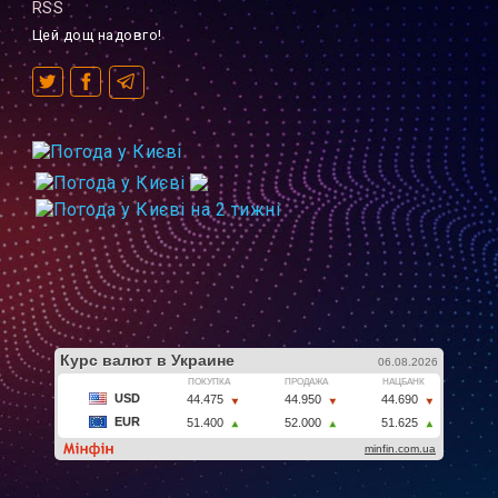
RSS
Цей дощ надовго!