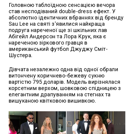
Головною таблоїдною сенсацією вечора
став несподіваний double-dress ефект. У
абсолютно ідентичних вбраннях від бренду
Sau Lee на святі з'явилися найкраща
подруга нареченої ще зі шкільних лав
Абігейл Андерсон та Лора Крук, яка є
нареченою зіркового гравця в
американський футбол Джуджу Сміт-
Шустера.
Дівчата незалежно одна від одної обрали
витончену коричнево-бежеву сукню
вартістю 795 доларів. Модель вирізнялася
корсетним верхом, шовковою спідницею з
елегантним драпуванням на стегнах та
вишуканою квітковою вишивкою.