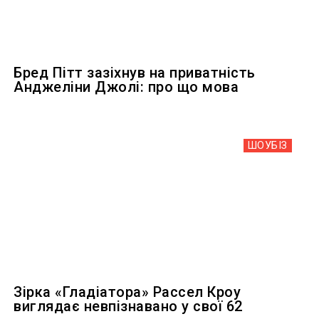
Бред Пітт зазіхнув на приватність
Анджеліни Джолі: про що мова
ШОУБIЗ
Зірка «Гладіатора» Рассел Кроу
виглядає невпізнавано у свої 62