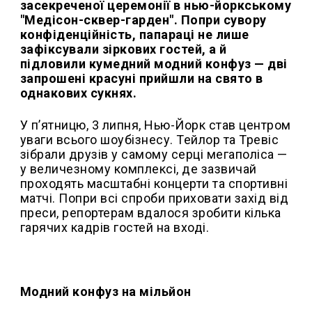
засекреченої церемонії в нью-йоркському
"Медісон-сквер-гарден". Попри сувору
конфіденційність, папараці не лише
зафіксували зіркових гостей, а й
підловили кумедний модний конфуз — дві
запрошені красуні прийшли на свято в
однакових сукнях.
У п’ятницю, 3 липня, Нью-Йорк став центром
уваги всього шоубізнесу. Тейлор та Тревіс
зібрали друзів у самому серці мегаполіса —
у величезному комплексі, де зазвичай
проходять масштабні концерти та спортивні
матчі. Попри всі спроби приховати захід від
преси, репортерам вдалося зробити кілька
гарячих кадрів гостей на вході.
Модний конфуз на мільйон