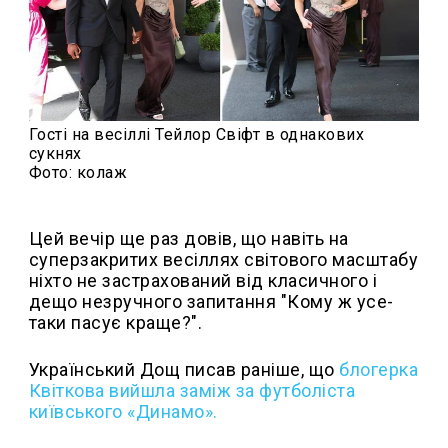
Гості на весіллі Тейлор Свіфт в однакових
сукнях
Фото: колаж
Цей вечір ще раз довів, що навіть на
суперзакритих весіллях світового масштабу
ніхто не застрахований від класичного і
дещо незручного запитання "Кому ж усе-
таки пасує краще?".
Український Дощ писав раніше, що
б
логерка
Квіткова вийшла заміж за футболіста
київського «Динамо».