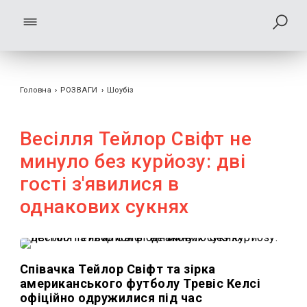
Головна
›
РОЗВАГИ
›
Шоубiз
Весілля Тейлор Свіфт не
минуло без курйозу: дві
гості з'явилися в
однакових сукнях
Співачка Тейлор Свіфт та зірка
американського футболу Тревіс Келсі
офіційно одружилися під час