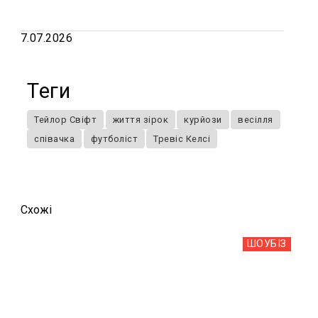
7.07.2026
Теги
Тейлор Свіфт
життя зірок
курйози
весілля
співачка
футболіст
Тревіс Келсі
Схожi
ШОУБIЗ