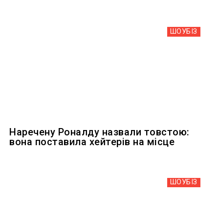
ШОУБIЗ
Наречену Роналду назвали товстою:
вона поставила хейтерів на місце
ШОУБIЗ