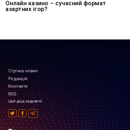
Онлайн казино – сучасний формат
азартних ігор?
Стрiчка новин
Редакцiя
Контакти
RSS
Цей дощ надовго!