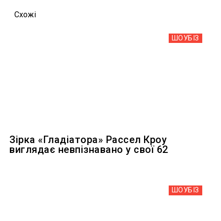
Схожi
ШОУБIЗ
Зірка «Гладіатора» Рассел Кроу
виглядає невпізнавано у свої 62
ШОУБIЗ