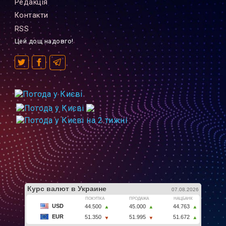
Редакцiя
Контакти
RSS
Цей дощ надовго!