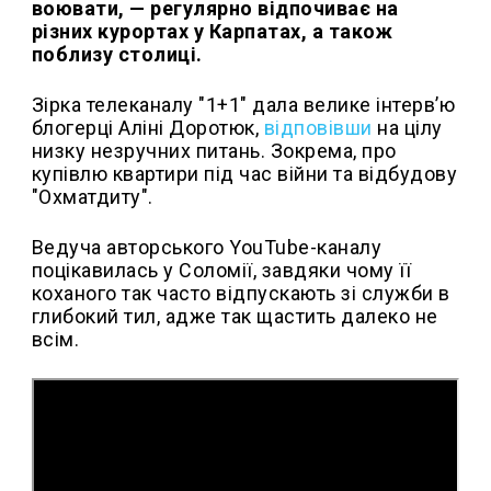
воювати, — регулярно відпочиває на
різних курортах у Карпатах, а також
поблизу столиці.
Зірка телеканалу "1+1" дала велике інтерв’ю
блогерці Аліні Доротюк,
відповівши
на цілу
низку незручних питань. Зокрема, про
купівлю квартири під час війни та відбудову
"Охматдиту".
Ведуча авторського YouTube-каналу
поцікавилась у Соломії, завдяки чому її
коханого так часто відпускають зі служби в
глибокий тил, адже так щастить далеко не
всім.