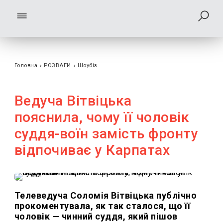
Головна
›
РОЗВАГИ
›
Шоубiз
Ведуча Вітвіцька
пояснила, чому її чоловік
суддя-воїн замість фронту
відпочиває у Карпатах
Телеведуча Соломія Вітвіцька публічно
прокоментувала, як так сталося, що її
чоловік — чинний суддя, який пішов