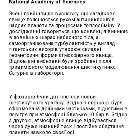
National Academy of Sciences
Вчені прийшли до висновку, що загадкове
явище пояснюється рухом антициклонів в
надрах планети та процесами теплообміну. У
дослідженні говориться, що конвекція виникає
в зовнішніх шарах небесного тіла, а
самоорганізована турбулентність у вигляді
гігантських вихорів утворює складні
геометричні форми атмосферного явища.
Відповідні висновки були зроблені після
тривимірного моделювання шестикутника
Сатурна в лабораторії.
У фахівців були дві гіпотези появи
шестикутного урагану. Згідно з першою, буря
сформована дрібними частинками, піднятими в
повітря при атмосфері близько 10 барів. Згідно
з другою, атмосферне явище відбувається
через дуже низький тиск і постійне обертання
планети навколо своєї осі.