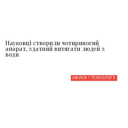
Науковці створили чотириногий
апарат, здатний витягати людей з
води
НАУКА І ТЕХНОЛОГІЇ