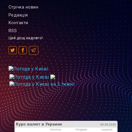
Стрiчка новин
Редакцiя
Контакти
RSS
Цей дощ надовго!