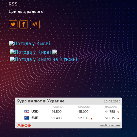
RSS
Цей дощ надовго!