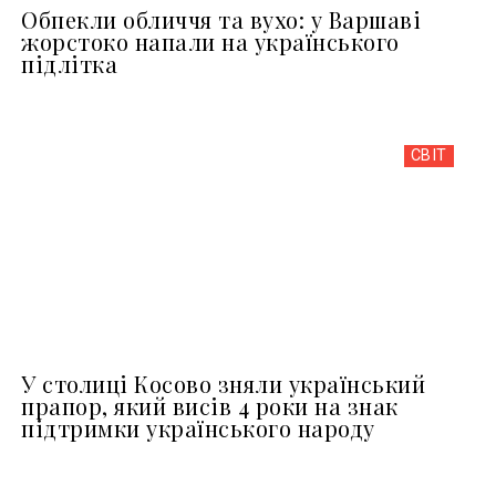
Обпекли обличчя та вухо: у Варшаві
жорстоко напали на українського
підлітка
СВІТ
У столиці Косово зняли український
прапор, який висів 4 роки на знак
підтримки українського народу