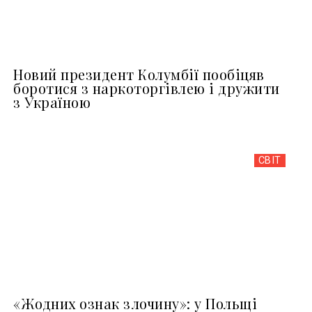
Новий президент Колумбії пообіцяв
боротися з наркоторгівлею і дружити
з Україною
СВІТ
«Жодних ознак злочину»: у Польщі