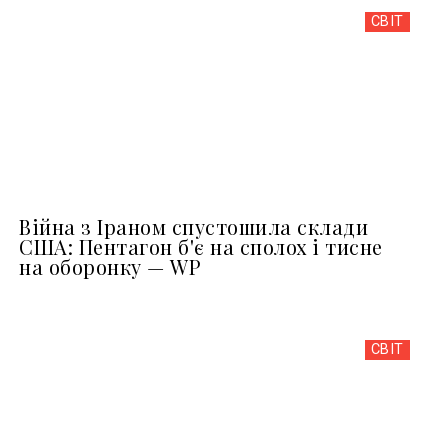
СВІТ
Війна з Іраном спустошила склади
США: Пентагон б'є на сполох і тисне
на оборонку — WP
СВІТ