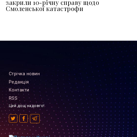
закрили 10-річну справу щодо
Смоленської катастрофи
Стрiчка новин
Редакцiя
Контакти
RSS
Цей дощ надовго!